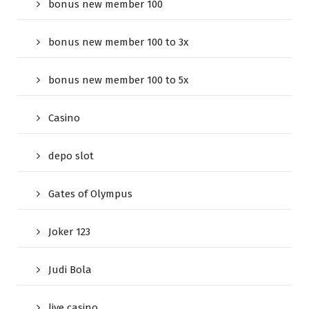
bonus new member 100
bonus new member 100 to 3x
bonus new member 100 to 5x
Casino
depo slot
Gates of Olympus
Joker 123
Judi Bola
live casino