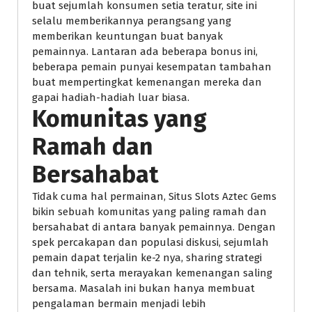
buat sejumlah konsumen setia teratur, site ini
selalu memberikannya perangsang yang
memberikan keuntungan buat banyak
pemainnya. Lantaran ada beberapa bonus ini,
beberapa pemain punyai kesempatan tambahan
buat mempertingkat kemenangan mereka dan
gapai hadiah-hadiah luar biasa.
Komunitas yang
Ramah dan
Bersahabat
Tidak cuma hal permainan, Situs Slots Aztec Gems
bikin sebuah komunitas yang paling ramah dan
bersahabat di antara banyak pemainnya. Dengan
spek percakapan dan populasi diskusi, sejumlah
pemain dapat terjalin ke-2 nya, sharing strategi
dan tehnik, serta merayakan kemenangan saling
bersama. Masalah ini bukan hanya membuat
pengalaman bermain menjadi lebih