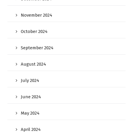
November 2024
October 2024
September 2024
August 2024
July 2024
June 2024
May 2024
April 2024