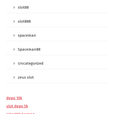
slot88
slot888
spaceman
Spaceman88
Uncategorized
zeus slot
depo 10k
slot depo 5k