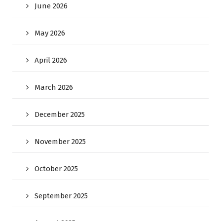
June 2026
May 2026
April 2026
March 2026
December 2025
November 2025
October 2025
September 2025