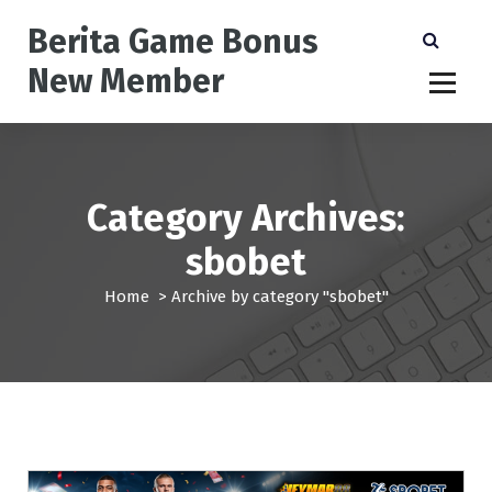
S
Berita Game Bonus
k
i
New Member
p
t
o
c
o
n
Category Archives:
t
sbobet
e
n
Home
>
Archive by category "sbobet"
t