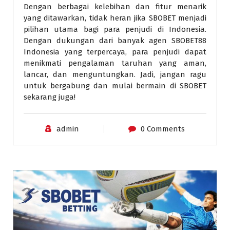
Dengan berbagai kelebihan dan fitur menarik
yang ditawarkan, tidak heran jika SBOBET menjadi
pilihan utama bagi para penjudi di Indonesia.
Dengan dukungan dari banyak agen SBOBET88
Indonesia yang terpercaya, para penjudi dapat
menikmati pengalaman taruhan yang aman,
lancar, dan menguntungkan. Jadi, jangan ragu
untuk bergabung dan mulai bermain di SBOBET
sekarang juga!
admin
0 Comments