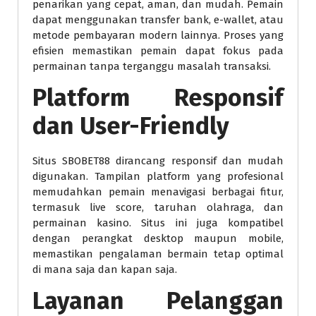
penarikan yang cepat, aman, dan mudah. Pemain
dapat menggunakan transfer bank, e-wallet, atau
metode pembayaran modern lainnya. Proses yang
efisien memastikan pemain dapat fokus pada
permainan tanpa terganggu masalah transaksi.
Platform Responsif
dan User-Friendly
Situs SBOBET88 dirancang responsif dan mudah
digunakan. Tampilan platform yang profesional
memudahkan pemain menavigasi berbagai fitur,
termasuk live score, taruhan olahraga, dan
permainan kasino. Situs ini juga kompatibel
dengan perangkat desktop maupun mobile,
memastikan pengalaman bermain tetap optimal
di mana saja dan kapan saja.
Layanan Pelanggan