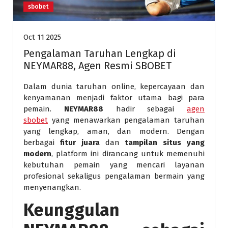
sbobet
Oct 11 2025
Pengalaman Taruhan Lengkap di
NEYMAR88, Agen Resmi SBOBET
Dalam dunia taruhan online, kepercayaan dan
kenyamanan menjadi faktor utama bagi para
pemain.
NEYMAR88
hadir sebagai
agen
sbobet
yang menawarkan pengalaman taruhan
yang lengkap, aman, dan modern. Dengan
berbagai
fitur juara
dan
tampilan situs yang
modern
, platform ini dirancang untuk memenuhi
kebutuhan pemain yang mencari layanan
profesional sekaligus pengalaman bermain yang
menyenangkan.
Keunggulan