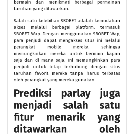
bermain dan menikmati berbagai permainan
taruhan yang ditawarkan.
Salah satu kelebihan SBOBET adalah kemudahan
akses melalui berbagai platform, termasuk
SBOBET Wap. Dengan menggunakan SBOBET Wap,
para penjudi dapat mengakses situs ini melalui
perangkat mobile mereka, sehingga
memungkinkan mereka untuk bermain kapan
saja dan di mana saja. Ini memungkinkan para
penjudi untuk tetap terhubung dengan situs
taruhan favorit mereka tanpa harus terbatas
oleh perangkat yang mereka gunakan.
Prediksi parlay juga
menjadi salah satu
fitur menarik yang
ditawarkan oleh