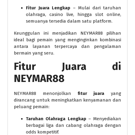
Fitur Juara Lengkap
– Mulai dari taruhan
olahraga, casino live, hingga slot online,
semuanya tersedia dalam satu platform.
Keunggulan ini menjadikan NEYMAR88 pilihan
ideal bagi pemain yang menginginkan kombinasi
antara layanan terpercaya dan pengalaman
bermain yang seru.
Fitur Juara di
NEYMAR88
NEYMAR88 menonjolkan
fitur juara
yang
dirancang untuk meningkatkan kenyamanan dan
peluang pemain:
Taruhan Olahraga Lengkap
– Menyediakan
berbagai liga dan cabang olahraga dengan
odds kompetitif.