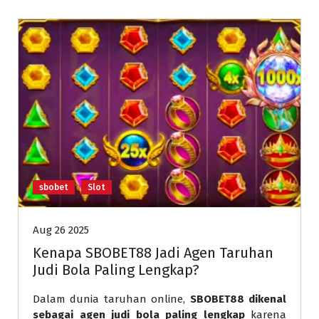
sbobet
Slot
Aug 26 2025
Kenapa SBOBET88 Jadi Agen Taruhan
Judi Bola Paling Lengkap?
Dalam dunia taruhan online,
SBOBET88 dikenal
sebagai agen judi bola paling lengkap
karena