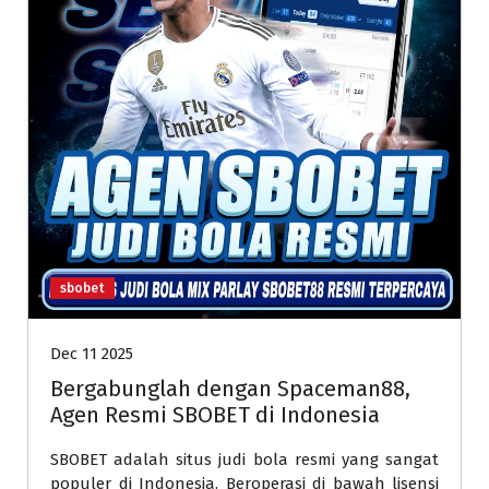
sbobet
Dec 11 2025
Bergabunglah dengan Spaceman88,
Agen Resmi SBOBET di Indonesia
SBOBET adalah situs judi bola resmi yang sangat
populer di Indonesia. Beroperasi di bawah lisensi