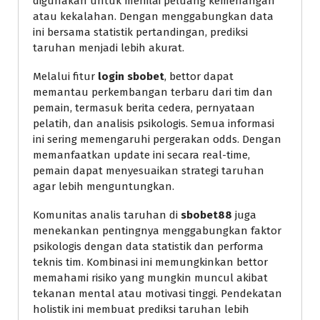
digunakan untuk menilai peluang kemenangan
atau kekalahan. Dengan menggabungkan data
ini bersama statistik pertandingan, prediksi
taruhan menjadi lebih akurat.
Melalui fitur
login sbobet
, bettor dapat
memantau perkembangan terbaru dari tim dan
pemain, termasuk berita cedera, pernyataan
pelatih, dan analisis psikologis. Semua informasi
ini sering memengaruhi pergerakan odds. Dengan
memanfaatkan update ini secara real-time,
pemain dapat menyesuaikan strategi taruhan
agar lebih menguntungkan.
Komunitas analis taruhan di
sbobet88
juga
menekankan pentingnya menggabungkan faktor
psikologis dengan data statistik dan performa
teknis tim. Kombinasi ini memungkinkan bettor
memahami risiko yang mungkin muncul akibat
tekanan mental atau motivasi tinggi. Pendekatan
holistik ini membuat prediksi taruhan lebih