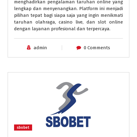
menghadirkan pengalaman taruhan online yang
lengkap dan menyenangkan. Platform ini menjadi
pilihan tepat bagi siapa saja yang ingin menikmati
taruhan olahraga, casino live, dan slot online
dengan layanan profesional dan terpercaya.
admin
0 Comments
sbobet