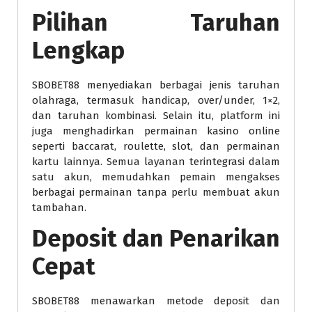
Pilihan Taruhan
Lengkap
SBOBET88 menyediakan berbagai jenis taruhan
olahraga, termasuk handicap, over/under, 1×2,
dan taruhan kombinasi. Selain itu, platform ini
juga menghadirkan permainan kasino online
seperti baccarat, roulette, slot, dan permainan
kartu lainnya. Semua layanan terintegrasi dalam
satu akun, memudahkan pemain mengakses
berbagai permainan tanpa perlu membuat akun
tambahan.
Deposit dan Penarikan
Cepat
SBOBET88 menawarkan metode deposit dan