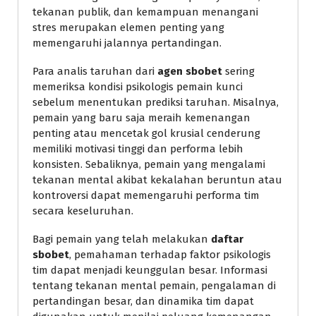
tekanan publik, dan kemampuan menangani
stres merupakan elemen penting yang
memengaruhi jalannya pertandingan.
Para analis taruhan dari
agen sbobet
sering
memeriksa kondisi psikologis pemain kunci
sebelum menentukan prediksi taruhan. Misalnya,
pemain yang baru saja meraih kemenangan
penting atau mencetak gol krusial cenderung
memiliki motivasi tinggi dan performa lebih
konsisten. Sebaliknya, pemain yang mengalami
tekanan mental akibat kekalahan beruntun atau
kontroversi dapat memengaruhi performa tim
secara keseluruhan.
Bagi pemain yang telah melakukan
daftar
sbobet
, pemahaman terhadap faktor psikologis
tim dapat menjadi keunggulan besar. Informasi
tentang tekanan mental pemain, pengalaman di
pertandingan besar, dan dinamika tim dapat