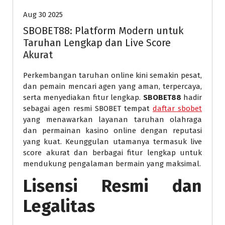
Aug 30 2025
SBOBET88: Platform Modern untuk
Taruhan Lengkap dan Live Score
Akurat
Perkembangan taruhan online kini semakin pesat,
dan pemain mencari agen yang aman, terpercaya,
serta menyediakan fitur lengkap.
SBOBET88
hadir
sebagai agen resmi SBOBET tempat
daftar sbobet
yang menawarkan layanan taruhan olahraga
dan permainan kasino online dengan reputasi
yang kuat. Keunggulan utamanya termasuk live
score akurat dan berbagai fitur lengkap untuk
mendukung pengalaman bermain yang maksimal.
Lisensi Resmi dan
Legalitas