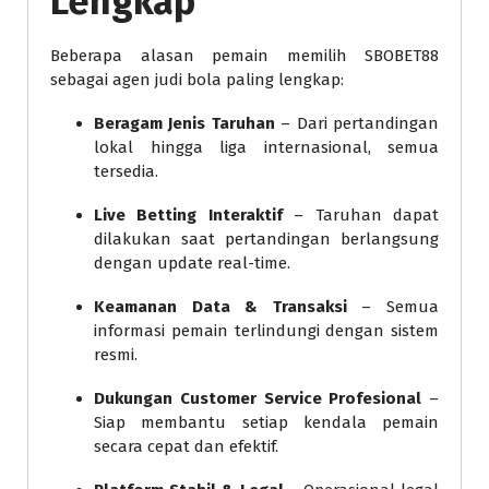
Lengkap
Beberapa alasan pemain memilih SBOBET88
sebagai agen judi bola paling lengkap:
Beragam Jenis Taruhan
– Dari pertandingan
lokal hingga liga internasional, semua
tersedia.
Live Betting Interaktif
– Taruhan dapat
dilakukan saat pertandingan berlangsung
dengan update real-time.
Keamanan Data & Transaksi
– Semua
informasi pemain terlindungi dengan sistem
resmi.
Dukungan Customer Service Profesional
–
Siap membantu setiap kendala pemain
secara cepat dan efektif.