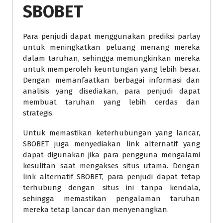
SBOBET
Para penjudi dapat menggunakan prediksi parlay
untuk meningkatkan peluang menang mereka
dalam taruhan, sehingga memungkinkan mereka
untuk memperoleh keuntungan yang lebih besar.
Dengan memanfaatkan berbagai informasi dan
analisis yang disediakan, para penjudi dapat
membuat taruhan yang lebih cerdas dan
strategis.
Untuk memastikan keterhubungan yang lancar,
SBOBET juga menyediakan link alternatif yang
dapat digunakan jika para pengguna mengalami
kesulitan saat mengakses situs utama. Dengan
link alternatif SBOBET, para penjudi dapat tetap
terhubung dengan situs ini tanpa kendala,
sehingga memastikan pengalaman taruhan
mereka tetap lancar dan menyenangkan.