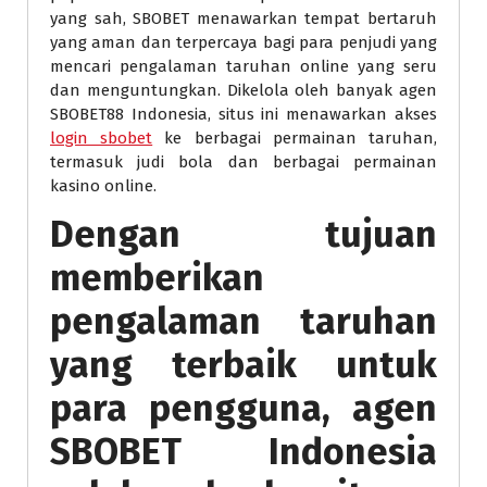
yang sah, SBOBET menawarkan tempat bertaruh
yang aman dan terpercaya bagi para penjudi yang
mencari pengalaman taruhan online yang seru
dan menguntungkan. Dikelola oleh banyak agen
SBOBET88 Indonesia, situs ini menawarkan akses
login sbobet
ke berbagai permainan taruhan,
termasuk judi bola dan berbagai permainan
kasino online.
Dengan tujuan
memberikan
pengalaman taruhan
yang terbaik untuk
para pengguna, agen
SBOBET Indonesia