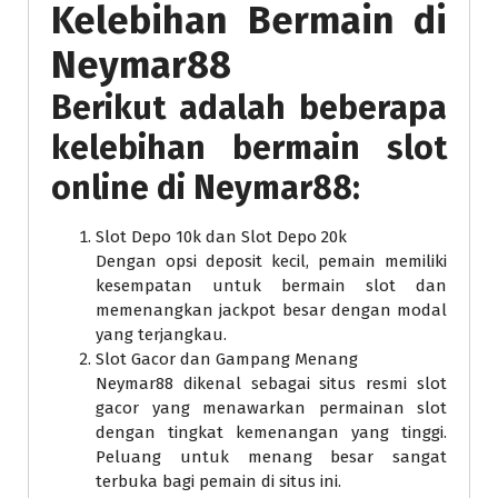
Kelebihan Bermain di
Neymar88
Berikut adalah beberapa
kelebihan bermain slot
online di Neymar88:
Slot Depo 10k dan Slot Depo 20k
Dengan opsi deposit kecil, pemain memiliki
kesempatan untuk bermain slot dan
memenangkan jackpot besar dengan modal
yang terjangkau.
Slot Gacor dan Gampang Menang
Neymar88 dikenal sebagai situs resmi slot
gacor yang menawarkan permainan slot
dengan tingkat kemenangan yang tinggi.
Peluang untuk menang besar sangat
terbuka bagi pemain di situs ini.