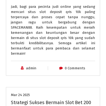
Jadi, bagi para pecinta judi online yang sedang
mencari situs slot deposit qris 10k paling
terpercaya dan proses cepat tanpa nunggu,
jangan ragu untuk bergabung dengan
SPACEMAN88. Raih kesempatan untuk meraih
kemenangan dan keuntungan besar dengan
bermain di situs slot deposit qris 10k yang sudah
terbukti kredibilitasnya. Semoga artikel ini
bermanfaat untuk para pembaca dan selamat
bermain!
admin
0 Comments
slot bet 200
Mar 24 2025
Strategi Sukses Bermain Slot Bet 200