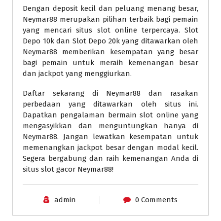
Dengan deposit kecil dan peluang menang besar,
Neymar88 merupakan pilihan terbaik bagi pemain
yang mencari situs slot online terpercaya. Slot
Depo 10k dan Slot Depo 20k yang ditawarkan oleh
Neymar88 memberikan kesempatan yang besar
bagi pemain untuk meraih kemenangan besar
dan jackpot yang menggiurkan.
Daftar sekarang di Neymar88 dan rasakan
perbedaan yang ditawarkan oleh situs ini.
Dapatkan pengalaman bermain slot online yang
mengasyikkan dan menguntungkan hanya di
Neymar88. Jangan lewatkan kesempatan untuk
memenangkan jackpot besar dengan modal kecil.
Segera bergabung dan raih kemenangan Anda di
situs slot gacor Neymar88!
admin
0 Comments