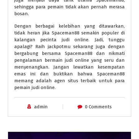
sehingga para pemain tidak akan pernah merasa
bosan.
Dengan berbagai kelebihan yang ditawarkan,
tidak heran jika Spaceman88 semakin populer di
kalangan pecinta judi online. Jadi, tunggu
apalagi? Raih jackpotmu sekarang juga dengan
bergabung bersama Spaceman88 dan nikmati
pengalaman bermain judi online yang seru dan
menyenangkan. Jangan lewatkan kesempatan
emas ini dan buktikan bahwa Spaceman88
memang adalah agen situs terbaik untuk para
pemain judi online.
admin
0 Comments