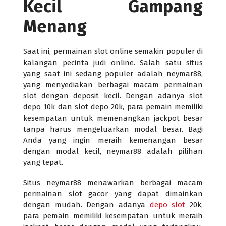
Kecil Gampang
Menang
Saat ini, permainan slot online semakin populer di
kalangan pecinta judi online. Salah satu situs
yang saat ini sedang populer adalah neymar88,
yang menyediakan berbagai macam permainan
slot dengan deposit kecil. Dengan adanya slot
depo 10k dan slot depo 20k, para pemain memiliki
kesempatan untuk memenangkan jackpot besar
tanpa harus mengeluarkan modal besar. Bagi
Anda yang ingin meraih kemenangan besar
dengan modal kecil, neymar88 adalah pilihan
yang tepat.
Situs neymar88 menawarkan berbagai macam
permainan slot gacor yang dapat dimainkan
dengan mudah. Dengan adanya
depo slot
20k,
para pemain memiliki kesempatan untuk meraih