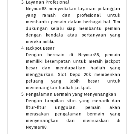
Layanan Profesional
Neymar88 menyediakan layanan pelanggan
yang ramah dan profesional untuk
membantu pemain dalam berbagai hal. Tim
dukungan selalu siap membantu pemain
dengan kendala atau pertanyaan yang
mereka miliki.
Jackpot Besar
Dengan bermain di Neymar88, pemain
memiliki kesempatan untuk meraih jackpot
besar dan mendapatkan hadiah yang
menggiurkan. Slot Depo 20k memberikan
peluang yang lebih besar untuk
memenangkan hadiah jackpot.
Pengalaman Bermain yang Menyenangkan
Dengan tampilan situs yang menarik dan
fitur-fitur unggulan, pemain akan
merasakan pengalaman bermain yang
menyenangkan dan memuaskan di
Neymar88.