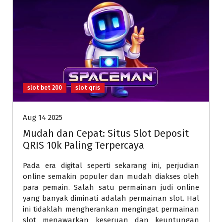
slot bet 200
slot qris
Aug 14 2025
Mudah dan Cepat: Situs Slot Deposit
QRIS 10k Paling Terpercaya
Pada era digital seperti sekarang ini, perjudian
online semakin populer dan mudah diakses oleh
para pemain. Salah satu permainan judi online
yang banyak diminati adalah permainan slot. Hal
ini tidaklah mengherankan mengingat permainan
slot menawarkan keseruan dan keuntungan