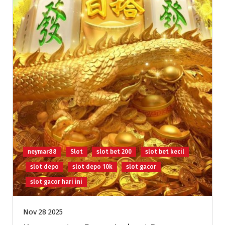
neymar88
Slot
slot bet 200
slot bet kecil
slot depo
slot depo 10k
slot gacor
slot gacor hari ini
Nov 28 2025