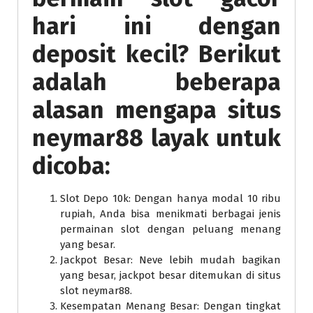
hari ini dengan
deposit kecil? Berikut
adalah beberapa
alasan mengapa situs
neymar88 layak untuk
dicoba:
Slot Depo 10k: Dengan hanya modal 10 ribu
rupiah, Anda bisa menikmati berbagai jenis
permainan slot dengan peluang menang
yang besar.
Jackpot Besar: Neve lebih mudah bagikan
yang besar, jackpot besar ditemukan di situs
slot neymar88.
Kesempatan Menang Besar: Dengan tingkat