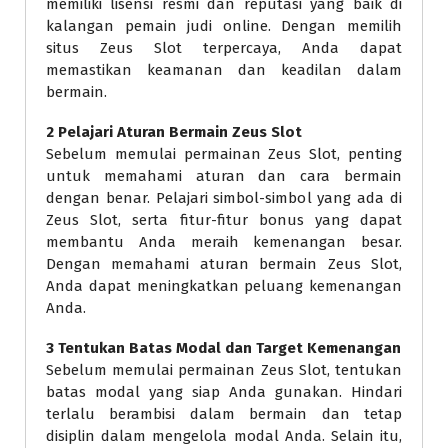
memiliki lisensi resmi dan reputasi yang baik di
kalangan pemain judi online. Dengan memilih
situs Zeus Slot terpercaya, Anda dapat
memastikan keamanan dan keadilan dalam
bermain.
2 Pelajari Aturan Bermain Zeus Slot
Sebelum memulai permainan Zeus Slot, penting
untuk memahami aturan dan cara bermain
dengan benar. Pelajari simbol-simbol yang ada di
Zeus Slot, serta fitur-fitur bonus yang dapat
membantu Anda meraih kemenangan besar.
Dengan memahami aturan bermain Zeus Slot,
Anda dapat meningkatkan peluang kemenangan
Anda.
3 Tentukan Batas Modal dan Target Kemenangan
Sebelum memulai permainan Zeus Slot, tentukan
batas modal yang siap Anda gunakan. Hindari
terlalu berambisi dalam bermain dan tetap
disiplin dalam mengelola modal Anda. Selain itu,