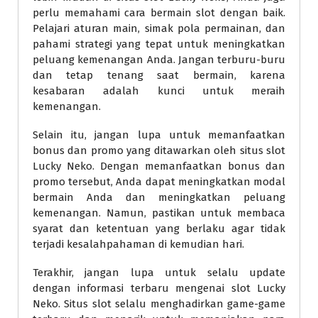
perlu memahami cara bermain slot dengan baik.
Pelajari aturan main, simak pola permainan, dan
pahami strategi yang tepat untuk meningkatkan
peluang kemenangan Anda. Jangan terburu-buru
dan tetap tenang saat bermain, karena
kesabaran adalah kunci untuk meraih
kemenangan.
Selain itu, jangan lupa untuk memanfaatkan
bonus dan promo yang ditawarkan oleh situs slot
Lucky Neko. Dengan memanfaatkan bonus dan
promo tersebut, Anda dapat meningkatkan modal
bermain Anda dan meningkatkan peluang
kemenangan. Namun, pastikan untuk membaca
syarat dan ketentuan yang berlaku agar tidak
terjadi kesalahpahaman di kemudian hari.
Terakhir, jangan lupa untuk selalu update
dengan informasi terbaru mengenai slot Lucky
Neko. Situs slot selalu menghadirkan game-game