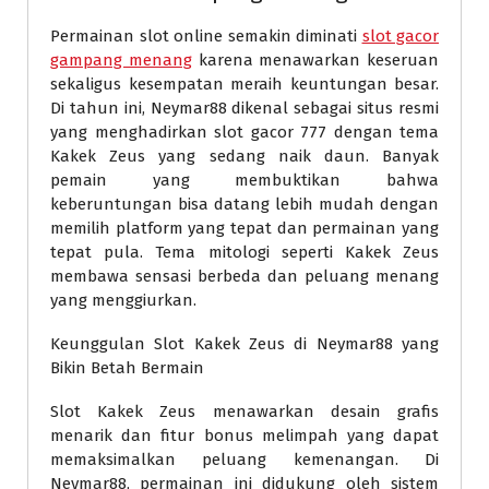
Permainan slot online semakin diminati
slot gacor
gampang menang
karena menawarkan keseruan
sekaligus kesempatan meraih keuntungan besar.
Di tahun ini, Neymar88 dikenal sebagai situs resmi
yang menghadirkan slot gacor 777 dengan tema
Kakek Zeus yang sedang naik daun. Banyak
pemain yang membuktikan bahwa
keberuntungan bisa datang lebih mudah dengan
memilih platform yang tepat dan permainan yang
tepat pula. Tema mitologi seperti Kakek Zeus
membawa sensasi berbeda dan peluang menang
yang menggiurkan.
Keunggulan Slot Kakek Zeus di Neymar88 yang
Bikin Betah Bermain
Slot Kakek Zeus menawarkan desain grafis
menarik dan fitur bonus melimpah yang dapat
memaksimalkan peluang kemenangan. Di
Neymar88, permainan ini didukung oleh sistem