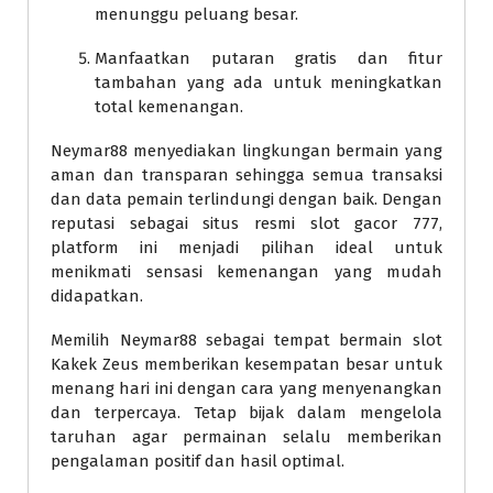
menunggu peluang besar.
Manfaatkan putaran gratis dan fitur
tambahan yang ada untuk meningkatkan
total kemenangan.
Neymar88 menyediakan lingkungan bermain yang
aman dan transparan sehingga semua transaksi
dan data pemain terlindungi dengan baik. Dengan
reputasi sebagai situs resmi slot gacor 777,
platform ini menjadi pilihan ideal untuk
menikmati sensasi kemenangan yang mudah
didapatkan.
Memilih Neymar88 sebagai tempat bermain slot
Kakek Zeus memberikan kesempatan besar untuk
menang hari ini dengan cara yang menyenangkan
dan terpercaya. Tetap bijak dalam mengelola
taruhan agar permainan selalu memberikan
pengalaman positif dan hasil optimal.