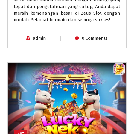
serta sabar dalam bermain. Dengan strategi yang
tepat dan pengetahuan yang cukup, Anda dapat
meraih kemenangan besar di Zeus Slot dengan
mudah. Selamat bermain dan semoga sukses!
admin
0 Comments
Slot