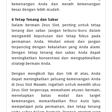
kemenangan Anda dan meraih kemenangan
besar dengan lebih mudah.
6 Tetap Tenang dan Sabar
Dalam bermain Zeus Slot, penting untuk tetap
tenang dan sabar. Jangan terburu-buru dalam
mengambil keputusan dan tetap fokus pada
permainan Anda. Hindari emosi dan jangan
terpancing dengan kekalahan yang Anda alami.
Dengan tetap tenang dan sabar, Anda dapat
meningkatkan konsentrasi dan mengoptimalkan
strategi bermain Anda.
Dengan mengikuti tips dan trik di atas, Anda
dapat meningkatkan peluang kemenangan Anda
di Zeus Slot Maxwin. Ingatlah untuk memilih situs
Zeus Slot terpercaya, memahami aturan bermain,
menetapkan batas modal dan target
kemenangan, memanfaatkan fitur Auto Spin,
mempelajari pola permainan, dan tetap tenang