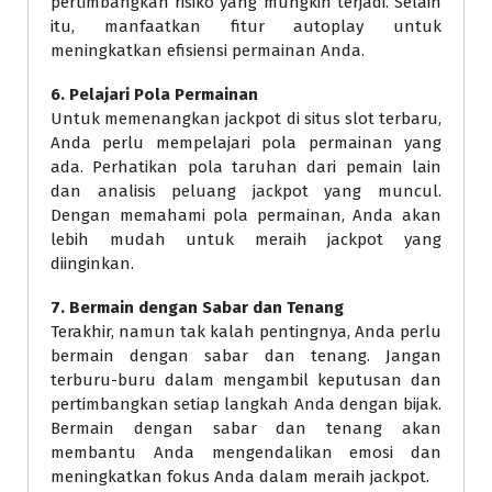
pertimbangkan risiko yang mungkin terjadi. Selain
itu, manfaatkan fitur autoplay untuk
meningkatkan efisiensi permainan Anda.
6. Pelajari Pola Permainan
Untuk memenangkan jackpot di situs slot terbaru,
Anda perlu mempelajari pola permainan yang
ada. Perhatikan pola taruhan dari pemain lain
dan analisis peluang jackpot yang muncul.
Dengan memahami pola permainan, Anda akan
lebih mudah untuk meraih jackpot yang
diinginkan.
7. Bermain dengan Sabar dan Tenang
Terakhir, namun tak kalah pentingnya, Anda perlu
bermain dengan sabar dan tenang. Jangan
terburu-buru dalam mengambil keputusan dan
pertimbangkan setiap langkah Anda dengan bijak.
Bermain dengan sabar dan tenang akan
membantu Anda mengendalikan emosi dan
meningkatkan fokus Anda dalam meraih jackpot.