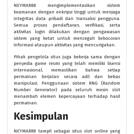
NEYMAR88 mengimplementasikan sistem
keamanan dengan enkripsi tinggi untuk menjaga
integritas data pribadi dan transaksi pengguna.
Semua proses pendaftaran, verifikasi, serta
aktivitas login dilakukan dengan pengawasan
sistem yang ketat untuk mencegah kebocoran
informasi ataupun aktivitas yang mencurigakan.
Pihak pengelola situs juga bekerja sama dengan
penyedia game resmi yang telah memiliki lisensi
internasional, memastikan bahwa setiap
permainan berjalan secara adil dan bebas
manipulasi. Penggunaan sistem RNG (Random
Number Generator) pada seluruh mesin slot
menambah elemen kepercayaan terhadap hasil
permainan.
Kesimpulan
NEYMAR88 tampil sebagai situs slot online yang