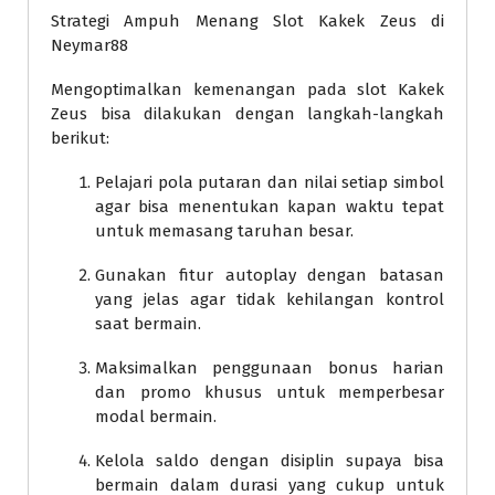
Strategi Ampuh Menang Slot Kakek Zeus di
Neymar88
Mengoptimalkan kemenangan pada slot Kakek
Zeus bisa dilakukan dengan langkah-langkah
berikut:
Pelajari pola putaran dan nilai setiap simbol
agar bisa menentukan kapan waktu tepat
untuk memasang taruhan besar.
Gunakan fitur autoplay dengan batasan
yang jelas agar tidak kehilangan kontrol
saat bermain.
Maksimalkan penggunaan bonus harian
dan promo khusus untuk memperbesar
modal bermain.
Kelola saldo dengan disiplin supaya bisa
bermain dalam durasi yang cukup untuk