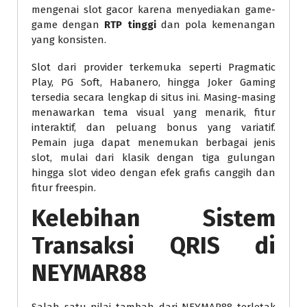
mengenai slot gacor karena menyediakan game-
game dengan
RTP tinggi
dan pola kemenangan
yang konsisten.
Slot dari provider terkemuka seperti Pragmatic
Play, PG Soft, Habanero, hingga Joker Gaming
tersedia secara lengkap di situs ini. Masing-masing
menawarkan tema visual yang menarik, fitur
interaktif, dan peluang bonus yang variatif.
Pemain juga dapat menemukan berbagai jenis
slot, mulai dari klasik dengan tiga gulungan
hingga slot video dengan efek grafis canggih dan
fitur freespin.
Kelebihan Sistem
Transaksi QRIS di
NEYMAR88