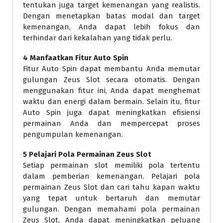
tentukan juga target kemenangan yang realistis.
Dengan menetapkan batas modal dan target
kemenangan, Anda dapat lebih fokus dan
terhindar dari kekalahan yang tidak perlu.
4 Manfaatkan Fitur Auto Spin
Fitur Auto Spin dapat membantu Anda memutar
gulungan Zeus Slot secara otomatis. Dengan
menggunakan fitur ini, Anda dapat menghemat
waktu dan energi dalam bermain. Selain itu, fitur
Auto Spin juga dapat meningkatkan efisiensi
permainan Anda dan mempercepat proses
pengumpulan kemenangan.
5 Pelajari Pola Permainan Zeus Slot
Setiap permainan slot memiliki pola tertentu
dalam pemberian kemenangan. Pelajari pola
permainan Zeus Slot dan cari tahu kapan waktu
yang tepat untuk bertaruh dan memutar
gulungan. Dengan memahami pola permainan
Zeus Slot, Anda dapat meningkatkan peluang