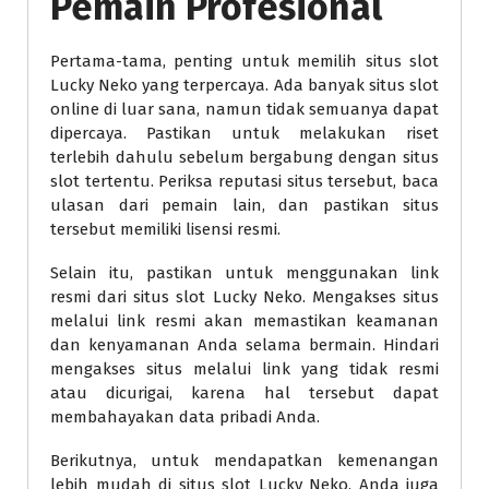
Pemain Profesional
Pertama-tama, penting untuk memilih situs slot
Lucky Neko yang terpercaya. Ada banyak situs slot
online di luar sana, namun tidak semuanya dapat
dipercaya. Pastikan untuk melakukan riset
terlebih dahulu sebelum bergabung dengan situs
slot tertentu. Periksa reputasi situs tersebut, baca
ulasan dari pemain lain, dan pastikan situs
tersebut memiliki lisensi resmi.
Selain itu, pastikan untuk menggunakan link
resmi dari situs slot Lucky Neko. Mengakses situs
melalui link resmi akan memastikan keamanan
dan kenyamanan Anda selama bermain. Hindari
mengakses situs melalui link yang tidak resmi
atau dicurigai, karena hal tersebut dapat
membahayakan data pribadi Anda.
Berikutnya, untuk mendapatkan kemenangan
lebih mudah di situs slot Lucky Neko, Anda juga