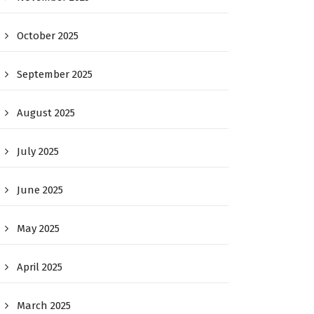
October 2025
September 2025
August 2025
July 2025
June 2025
May 2025
April 2025
March 2025