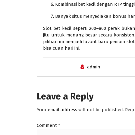
Kombinasi bet kecil dengan RTP tingg
Banyak situs menyediakan bonus har
Slot bet kecil seperti 200–800 perak bukan
jitu untuk menang besar secara konsisten
pilihan ini menjadi favorit baru pemain sl
bisa cuan hari ini.
admin
Leave a Reply
Your email address will not be published.
Requ
Comment
*