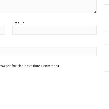
Email
*
rowser for the next time I comment.