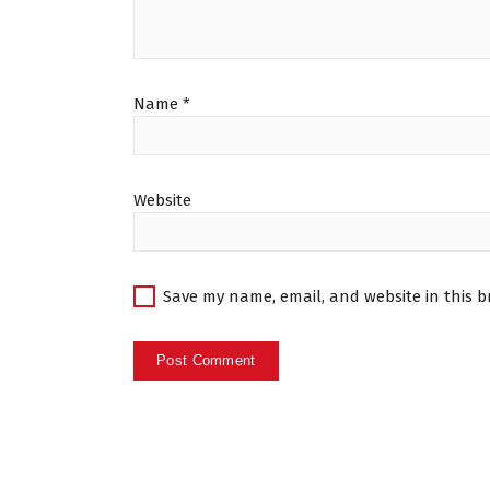
Name
*
Website
Save my name, email, and website in this b