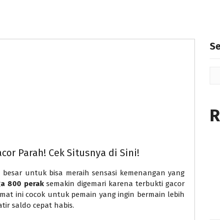
S
R
cor Parah! Cek Situsnya di Sini!
al besar untuk bisa meraih sensasi kemenangan yang
a 800 perak
semakin digemari karena terbukti gacor
rmat ini cocok untuk pemain yang ingin bermain lebih
ir saldo cepat habis.