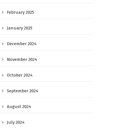
February 2025
January 2025
December 2024
November 2024
October 2024
September 2024
August 2024
July 2024