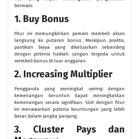
bermain:
1. Buy Bonus
Fitur ini memungkinkan pemain membeli akses
langsung ke putaran bonus. Meskipun praktis,
pastikan biaya yang dikeluarkan sebanding
dengan potensi hadiah. Jangan tergoda untuk
membeli bonus di luar anggaran.
2. Increasing Multiplier
Pengganda yang meningkat seiring dengan
kemenangan beruntun dapat meningkatkan
kemenangan secara signifikan. Slot dengan fitur
ini menawarkan potensi keuntungan yang lebih
besar dalam jangka panjang.
3. Cluster Pays dan