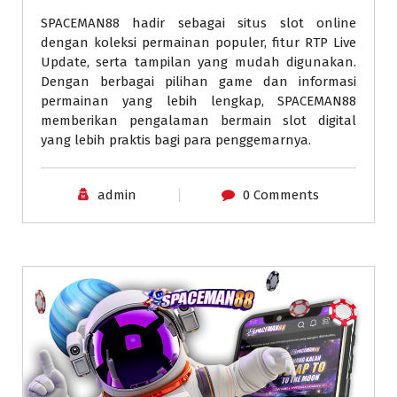
SPACEMAN88 hadir sebagai situs slot online
dengan koleksi permainan populer, fitur RTP Live
Update, serta tampilan yang mudah digunakan.
Dengan berbagai pilihan game dan informasi
permainan yang lebih lengkap, SPACEMAN88
memberikan pengalaman bermain slot digital
yang lebih praktis bagi para penggemarnya.
admin
0 Comments