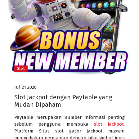
Slot
Jul 21 2026
Slot Jackpot dengan Paytable yang
Mudah Dipahami
Paytable merupakan sumber informasi penting
sebelum pengguna membuka
slot jackpot
.
Platform Situs slot gacor jackpot maxwin
menyediakan permainan dengan nilai simbol, jenis