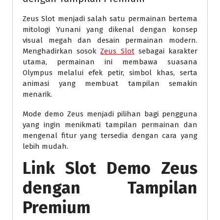
Zeus Slot menjadi salah satu permainan bertema
mitologi Yunani yang dikenal dengan konsep
visual megah dan desain permainan modern.
Menghadirkan sosok
Zeus Slot
sebagai karakter
utama, permainan ini membawa suasana
Olympus melalui efek petir, simbol khas, serta
animasi yang membuat tampilan semakin
menarik.
Mode demo Zeus menjadi pilihan bagi pengguna
yang ingin menikmati tampilan permainan dan
mengenal fitur yang tersedia dengan cara yang
lebih mudah.
Link Slot Demo Zeus
dengan Tampilan
Premium