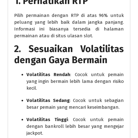
1. Perhatikan RTP
Pilih permainan dengan RTP di atas 96% untuk
peluang yang lebih baik dalam jangka panjang.
Informasi ini biasanya tersedia di halaman
permainan atau di situs ulasan slot.
2. Sesuaikan Volatilitas
dengan Gaya Bermain
Volatilitas Rendah
: Cocok untuk pemain
yang ingin bermain lebih lama dengan risiko
kecil.
Volatilitas Sedang
: Cocok untuk sebagian
besar pemain yang mencari keseimbangan.
Volatilitas Tinggi
: Cocok untuk pemain
dengan bankroll lebih besar yang mengejar
jackpot.