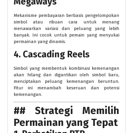
Megaways
Mekanisme pembayaran berbasis pengelompokan
simbol atau ribuan cara untuk menang
menawarkan variasi dan peluang yang lebih
banyak. Ini cocok untuk pemain yang menyukai
permainan yang dinamis.
4. Cascading Reels
Simbol yang membentuk kombinasi kemenangan
akan hilang dan digantikan oleh simbol baru,
menciptakan peluang kemenangan beruntun.
Fitur ini menambah keseruan dan potensi
kemenangan.
## Strategi Memilih
Permainan yang Tepat