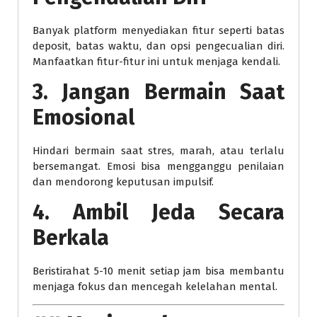
Banyak platform menyediakan fitur seperti batas
deposit, batas waktu, dan opsi pengecualian diri.
Manfaatkan fitur-fitur ini untuk menjaga kendali.
3. Jangan Bermain Saat
Emosional
Hindari bermain saat stres, marah, atau terlalu
bersemangat. Emosi bisa mengganggu penilaian
dan mendorong keputusan impulsif.
4. Ambil Jeda Secara
Berkala
Beristirahat 5-10 menit setiap jam bisa membantu
menjaga fokus dan mencegah kelelahan mental.