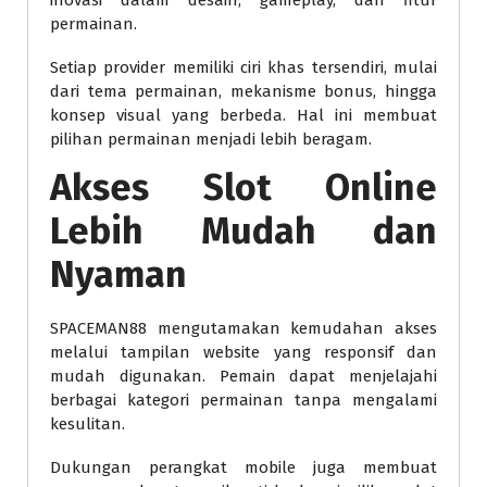
permainan.
Setiap provider memiliki ciri khas tersendiri, mulai
dari tema permainan, mekanisme bonus, hingga
konsep visual yang berbeda. Hal ini membuat
pilihan permainan menjadi lebih beragam.
Akses Slot Online
Lebih Mudah dan
Nyaman
SPACEMAN88 mengutamakan kemudahan akses
melalui tampilan website yang responsif dan
mudah digunakan. Pemain dapat menjelajahi
berbagai kategori permainan tanpa mengalami
kesulitan.
Dukungan perangkat mobile juga membuat