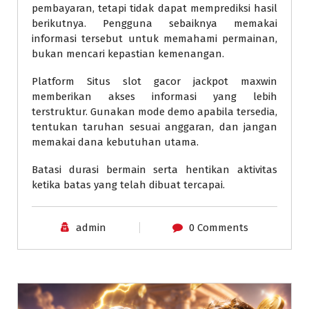
pembayaran, tetapi tidak dapat memprediksi hasil
berikutnya. Pengguna sebaiknya memakai
informasi tersebut untuk memahami permainan,
bukan mencari kepastian kemenangan.
Platform Situs slot gacor jackpot maxwin
memberikan akses informasi yang lebih
terstruktur. Gunakan mode demo apabila tersedia,
tentukan taruhan sesuai anggaran, dan jangan
memakai dana kebutuhan utama.
Batasi durasi bermain serta hentikan aktivitas
ketika batas yang telah dibuat tercapai.
admin
0 Comments