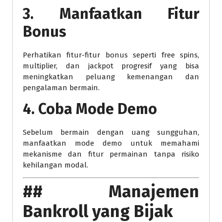
3. Manfaatkan Fitur
Bonus
Perhatikan fitur-fitur bonus seperti free spins,
multiplier, dan jackpot progresif yang bisa
meningkatkan peluang kemenangan dan
pengalaman bermain.
4. Coba Mode Demo
Sebelum bermain dengan uang sungguhan,
manfaatkan mode demo untuk memahami
mekanisme dan fitur permainan tanpa risiko
kehilangan modal.
## Manajemen
Bankroll yang Bijak