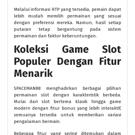
Melalui informasi RTP yang tersedia, pemain dapat
lebih mudah memilih permainan yang sesuai
dengan preferensi mereka. Namun, hasil setiap
putaran tetap bergantung pada sistem
permainan dan faktor keberuntungan.
Koleksi Game Slot
Populer Dengan Fitur
Menarik
SPACEMAN88 menghadirkan berbagai pilihan
permainan slot dengan karakteristik berbeda.
Mulai dari slot bertema klasik hingga game
modern dengan fitur bonus yang lebih interaktif,
semuanya tersedia untuk memberikan variasi
pengalaman bermain.
Beberapa fitur yang sering ditemukan dalam