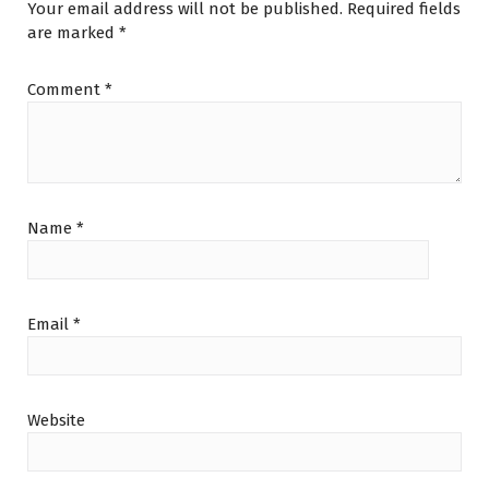
Your email address will not be published.
Required fields
are marked
*
Comment
*
Name
*
Email
*
Website