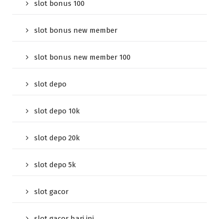
slot bonus 100
slot bonus new member
slot bonus new member 100
slot depo
slot depo 10k
slot depo 20k
slot depo 5k
slot gacor
slot gacor hari ini