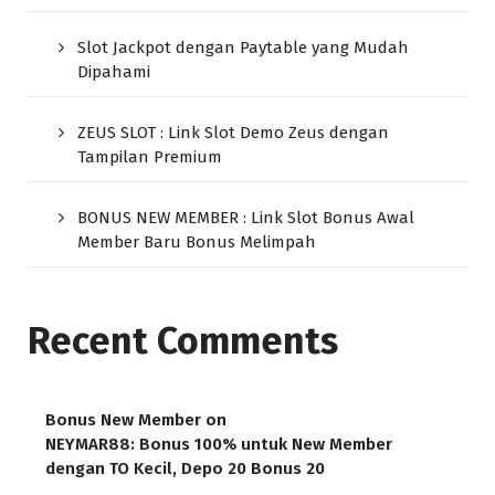
Slot Jackpot dengan Paytable yang Mudah
Dipahami
ZEUS SLOT : Link Slot Demo Zeus dengan
Tampilan Premium
BONUS NEW MEMBER : Link Slot Bonus Awal
Member Baru Bonus Melimpah
Recent Comments
Bonus New Member
on
NEYMAR88: Bonus 100% untuk New Member
dengan TO Kecil, Depo 20 Bonus 20