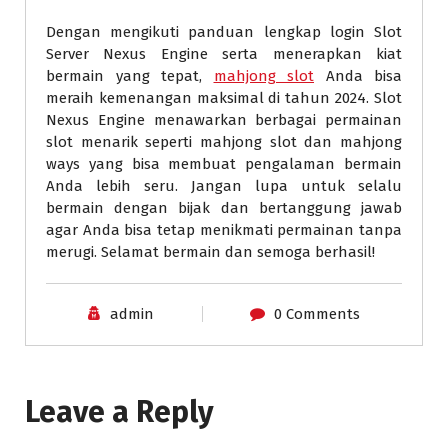
Dengan mengikuti panduan lengkap login Slot
Server Nexus Engine serta menerapkan kiat
bermain yang tepat,
mahjong slot
Anda bisa
meraih kemenangan maksimal di tahun 2024. Slot
Nexus Engine menawarkan berbagai permainan
slot menarik seperti mahjong slot dan mahjong
ways yang bisa membuat pengalaman bermain
Anda lebih seru. Jangan lupa untuk selalu
bermain dengan bijak dan bertanggung jawab
agar Anda bisa tetap menikmati permainan tanpa
merugi. Selamat bermain dan semoga berhasil!
admin
0 Comments
Leave a Reply