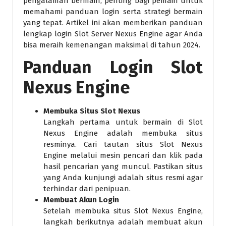
pengalaman bermain, penting bagi pemain untuk
memahami panduan login serta strategi bermain
yang tepat. Artikel ini akan memberikan panduan
lengkap login Slot Server Nexus Engine agar Anda
bisa meraih kemenangan maksimal di tahun 2024.
Panduan Login Slot
Nexus Engine
Membuka Situs Slot Nexus
Langkah pertama untuk bermain di Slot
Nexus Engine adalah membuka situs
resminya. Cari tautan situs Slot Nexus
Engine melalui mesin pencari dan klik pada
hasil pencarian yang muncul. Pastikan situs
yang Anda kunjungi adalah situs resmi agar
terhindar dari penipuan.
Membuat Akun Login
Setelah membuka situs Slot Nexus Engine,
langkah berikutnya adalah membuat akun