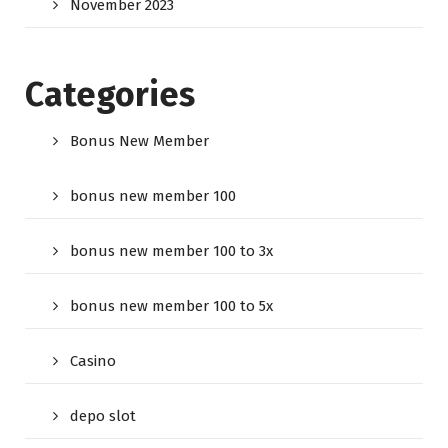
November 2023
Categories
Bonus New Member
bonus new member 100
bonus new member 100 to 3x
bonus new member 100 to 5x
Casino
depo slot