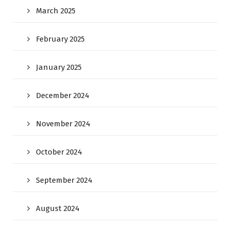
March 2025
February 2025
January 2025
December 2024
November 2024
October 2024
September 2024
August 2024