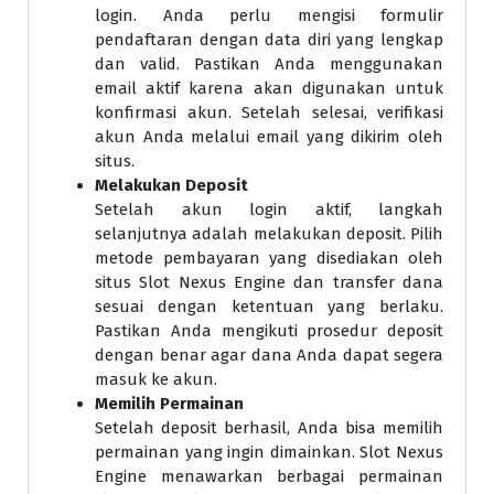
login. Anda perlu mengisi formulir
pendaftaran dengan data diri yang lengkap
dan valid. Pastikan Anda menggunakan
email aktif karena akan digunakan untuk
konfirmasi akun. Setelah selesai, verifikasi
akun Anda melalui email yang dikirim oleh
situs.
Melakukan Deposit
Setelah akun login aktif, langkah
selanjutnya adalah melakukan deposit. Pilih
metode pembayaran yang disediakan oleh
situs Slot Nexus Engine dan transfer dana
sesuai dengan ketentuan yang berlaku.
Pastikan Anda mengikuti prosedur deposit
dengan benar agar dana Anda dapat segera
masuk ke akun.
Memilih Permainan
Setelah deposit berhasil, Anda bisa memilih
permainan yang ingin dimainkan. Slot Nexus
Engine menawarkan berbagai permainan