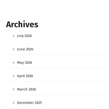
Archives
July 2026
June 2026
May 2026
April 2026
March 2026
December 2025