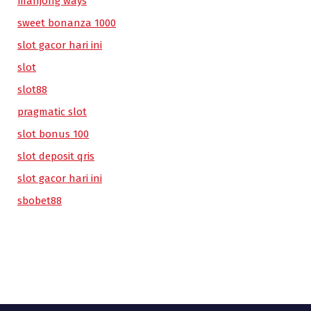
mahjong ways
sweet bonanza 1000
slot gacor hari ini
slot
slot88
pragmatic slot
slot bonus 100
slot deposit qris
slot gacor hari ini
sbobet88