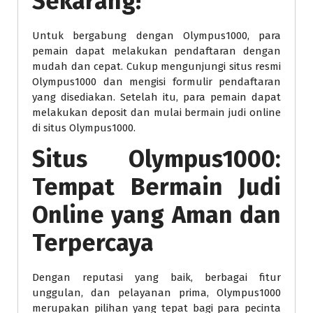
Sekarang!
Untuk bergabung dengan Olympus1000, para
pemain dapat melakukan pendaftaran dengan
mudah dan cepat. Cukup mengunjungi situs resmi
Olympus1000 dan mengisi formulir pendaftaran
yang disediakan. Setelah itu, para pemain dapat
melakukan deposit dan mulai bermain judi online
di situs Olympus1000.
Situs Olympus1000:
Tempat Bermain Judi
Online yang Aman dan
Terpercaya
Dengan reputasi yang baik, berbagai fitur
unggulan, dan pelayanan prima, Olympus1000
merupakan pilihan yang tepat bagi para pecinta