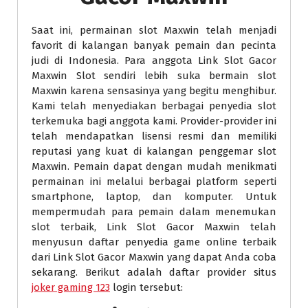
Saat ini, permainan slot Maxwin telah menjadi
favorit di kalangan banyak pemain dan pecinta
judi di Indonesia. Para anggota Link Slot Gacor
Maxwin Slot sendiri lebih suka bermain slot
Maxwin karena sensasinya yang begitu menghibur.
Kami telah menyediakan berbagai penyedia slot
terkemuka bagi anggota kami. Provider-provider ini
telah mendapatkan lisensi resmi dan memiliki
reputasi yang kuat di kalangan penggemar slot
Maxwin. Pemain dapat dengan mudah menikmati
permainan ini melalui berbagai platform seperti
smartphone, laptop, dan komputer. Untuk
mempermudah para pemain dalam menemukan
slot terbaik, Link Slot Gacor Maxwin telah
menyusun daftar penyedia game online terbaik
dari Link Slot Gacor Maxwin yang dapat Anda coba
sekarang. Berikut adalah daftar provider situs
joker gaming 123
login tersebut: