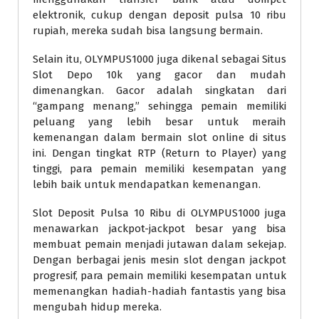
elektronik, cukup dengan deposit pulsa 10 ribu
rupiah, mereka sudah bisa langsung bermain.
Selain itu, OLYMPUS1000 juga dikenal sebagai Situs
Slot Depo 10k yang gacor dan mudah
dimenangkan. Gacor adalah singkatan dari
“gampang menang,” sehingga pemain memiliki
peluang yang lebih besar untuk meraih
kemenangan dalam bermain slot online di situs
ini. Dengan tingkat RTP (Return to Player) yang
tinggi, para pemain memiliki kesempatan yang
lebih baik untuk mendapatkan kemenangan.
Slot Deposit Pulsa 10 Ribu di OLYMPUS1000 juga
menawarkan jackpot-jackpot besar yang bisa
membuat pemain menjadi jutawan dalam sekejap.
Dengan berbagai jenis mesin slot dengan jackpot
progresif, para pemain memiliki kesempatan untuk
memenangkan hadiah-hadiah fantastis yang bisa
mengubah hidup mereka.