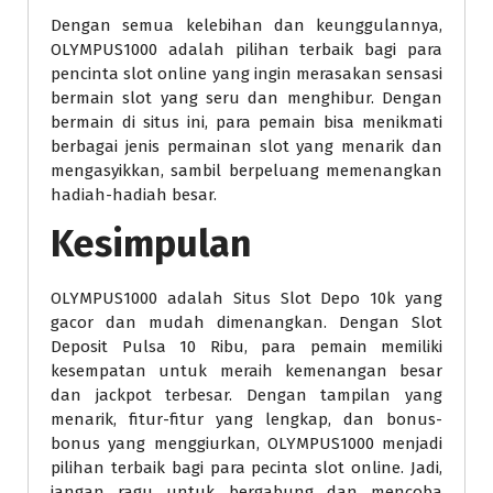
Dengan semua kelebihan dan keunggulannya,
OLYMPUS1000 adalah pilihan terbaik bagi para
pencinta slot online yang ingin merasakan sensasi
bermain slot yang seru dan menghibur. Dengan
bermain di situs ini, para pemain bisa menikmati
berbagai jenis permainan slot yang menarik dan
mengasyikkan, sambil berpeluang memenangkan
hadiah-hadiah besar.
Kesimpulan
OLYMPUS1000 adalah Situs Slot Depo 10k yang
gacor dan mudah dimenangkan. Dengan Slot
Deposit Pulsa 10 Ribu, para pemain memiliki
kesempatan untuk meraih kemenangan besar
dan jackpot terbesar. Dengan tampilan yang
menarik, fitur-fitur yang lengkap, dan bonus-
bonus yang menggiurkan, OLYMPUS1000 menjadi
pilihan terbaik bagi para pecinta slot online. Jadi,
jangan ragu untuk bergabung dan mencoba