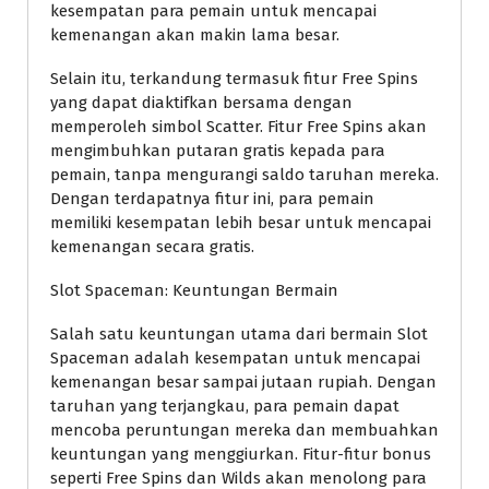
kesempatan para pemain untuk mencapai
kemenangan akan makin lama besar.
Selain itu, terkandung termasuk fitur Free Spins
yang dapat diaktifkan bersama dengan
memperoleh simbol Scatter. Fitur Free Spins akan
mengimbuhkan putaran gratis kepada para
pemain, tanpa mengurangi saldo taruhan mereka.
Dengan terdapatnya fitur ini, para pemain
memiliki kesempatan lebih besar untuk mencapai
kemenangan secara gratis.
Slot Spaceman: Keuntungan Bermain
Salah satu keuntungan utama dari bermain Slot
Spaceman adalah kesempatan untuk mencapai
kemenangan besar sampai jutaan rupiah. Dengan
taruhan yang terjangkau, para pemain dapat
mencoba peruntungan mereka dan membuahkan
keuntungan yang menggiurkan. Fitur-fitur bonus
seperti Free Spins dan Wilds akan menolong para