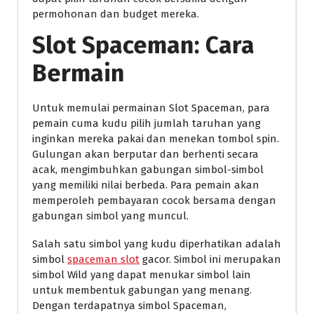
permohonan dan budget mereka.
Slot Spaceman: Cara
Bermain
Untuk memulai permainan Slot Spaceman, para
pemain cuma kudu pilih jumlah taruhan yang
inginkan mereka pakai dan menekan tombol spin.
Gulungan akan berputar dan berhenti secara
acak, mengimbuhkan gabungan simbol-simbol
yang memiliki nilai berbeda. Para pemain akan
memperoleh pembayaran cocok bersama dengan
gabungan simbol yang muncul.
Salah satu simbol yang kudu diperhatikan adalah
simbol
spaceman slot
gacor. Simbol ini merupakan
simbol Wild yang dapat menukar simbol lain
untuk membentuk gabungan yang menang.
Dengan terdapatnya simbol Spaceman,