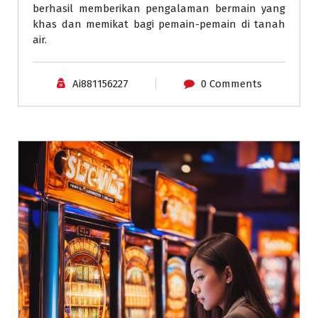
berhasil memberikan pengalaman bermain yang
khas dan memikat bagi pemain-pemain di tanah
air.
Ai881156227
0 Comments