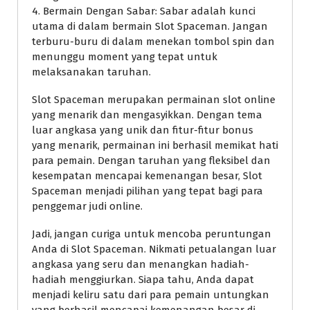
4. Bermain Dengan Sabar: Sabar adalah kunci
utama di dalam bermain Slot Spaceman. Jangan
terburu-buru di dalam menekan tombol spin dan
menunggu moment yang tepat untuk
melaksanakan taruhan.
Slot Spaceman merupakan permainan slot online
yang menarik dan mengasyikkan. Dengan tema
luar angkasa yang unik dan fitur-fitur bonus
yang menarik, permainan ini berhasil memikat hati
para pemain. Dengan taruhan yang fleksibel dan
kesempatan mencapai kemenangan besar, Slot
Spaceman menjadi pilihan yang tepat bagi para
penggemar judi online.
Jadi, jangan curiga untuk mencoba peruntungan
Anda di Slot Spaceman. Nikmati petualangan luar
angkasa yang seru dan menangkan hadiah-
hadiah menggiurkan. Siapa tahu, Anda dapat
menjadi keliru satu dari para pemain untungkan
yang berhasil mencapai kemenangan besar di