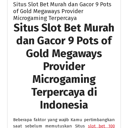
Situs Slot Bet Murah dan Gacor 9 Pots
of Gold Megaways Provider
Microgaming Terpercaya
Situs Slot Bet Murah
dan Gacor 9 Pots of
Gold Megaways
Provider
Microgaming
Terpercaya di
Indonesia
Beberapa faktor yang wajib Kamu pertimbangkan
saat sebelum memutuskan Situs
slot bet 100