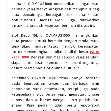
menarik, OLYMPUS1000 memberikan pengalaman
bermain yang menyenangkan dan menghibur bagi
para pemainnya. Berbagai fitur menarik dan
bonus-bonus menggiurkan juga ditawarkan
untuk menambah keseruan bermain di situs ini.
Slot Depo 10k di OLYMPUS1000 memungkinkan
para pemain untuk bermain dengan modal yang
terjangkau namun tetap memiliki kesempatan
untuk memenangkan hadiah-hadiah besar.
gatot
kaca 1000
Dengan minimal deposit yang rendah,
siapa pun bisa mencoba keberuntungannya
dalam permainan slot online di situs ini.
Kelebihan OLYMPUS1000 tidak hanya terletak
pada kemudahan akses dan berbagai jenis
permainan yang ditawarkan, tetapi juga pada
ketersediaan slot pulsa yang membuat proses
deposit dan withdraw menjadi lebih praktis dan
efisien. Para pemain tidak perlu repot-repot
menggunakan transfer bank atau dompet