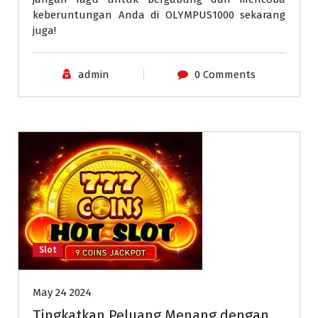
keberuntungan Anda di OLYMPUS1000 sekarang
juga!
admin
0 Comments
Slot
May 24 2024
Tingkatkan Peluang Menang dengan