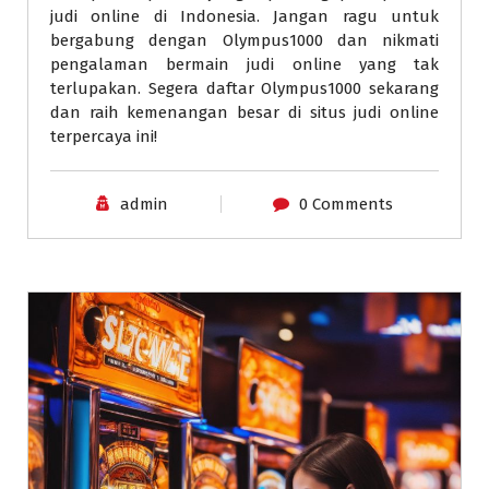
judi online di Indonesia. Jangan ragu untuk
bergabung dengan Olympus1000 dan nikmati
pengalaman bermain judi online yang tak
terlupakan. Segera daftar Olympus1000 sekarang
dan raih kemenangan besar di situs judi online
terpercaya ini!
admin
0 Comments