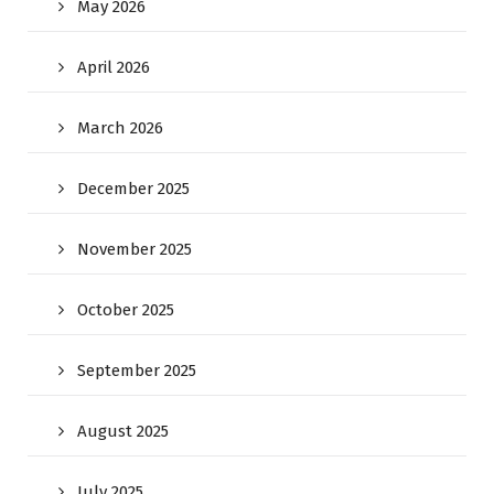
May 2026
April 2026
March 2026
December 2025
November 2025
October 2025
September 2025
August 2025
July 2025