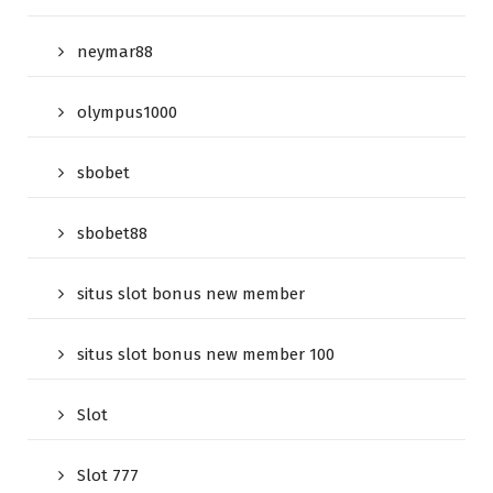
neymar88
olympus1000
sbobet
sbobet88
situs slot bonus new member
situs slot bonus new member 100
Slot
Slot 777