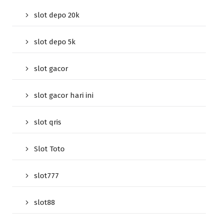
slot depo 20k
slot depo 5k
slot gacor
slot gacor hari ini
slot qris
Slot Toto
slot777
slot88