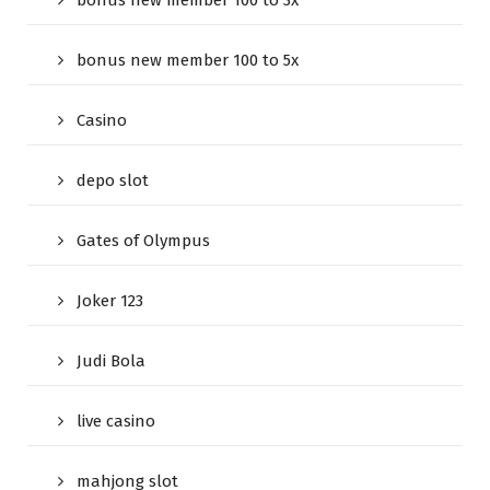
bonus new member 100 to 3x
bonus new member 100 to 5x
Casino
depo slot
Gates of Olympus
Joker 123
Judi Bola
live casino
mahjong slot