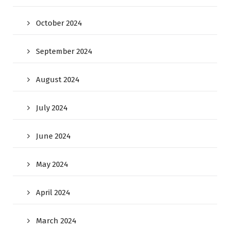
October 2024
September 2024
August 2024
July 2024
June 2024
May 2024
April 2024
March 2024