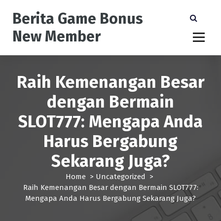
S
Berita Game Bonus
k
i
New Member
p
t
o
c
Raih Kemenangan Besar
o
n
dengan Bermain
t
e
SLOT777: Mengapa Anda
n
t
Harus Bergabung
Sekarang Juga?
Home
>
Uncategorized
>
Raih Kemenangan Besar dengan Bermain SLOT777:
Mengapa Anda Harus Bergabung Sekarang Juga?