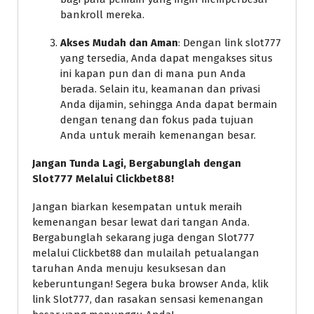
bankroll mereka.
Akses Mudah dan Aman
: Dengan link slot777
yang tersedia, Anda dapat mengakses situs
ini kapan pun dan di mana pun Anda
berada. Selain itu, keamanan dan privasi
Anda dijamin, sehingga Anda dapat bermain
dengan tenang dan fokus pada tujuan
Anda untuk meraih kemenangan besar.
Jangan Tunda Lagi, Bergabunglah dengan
Slot777 Melalui Clickbet88!
Jangan biarkan kesempatan untuk meraih
kemenangan besar lewat dari tangan Anda.
Bergabunglah sekarang juga dengan Slot777
melalui Clickbet88 dan mulailah petualangan
taruhan Anda menuju kesuksesan dan
keberuntungan! Segera buka browser Anda, klik
link Slot777, dan rasakan sensasi kemenangan