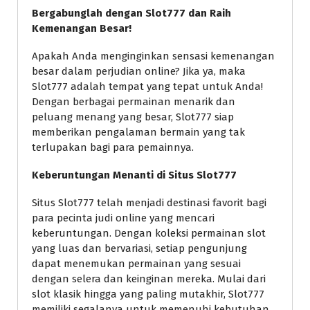
Bergabunglah dengan Slot777 dan Raih
Kemenangan Besar!
Apakah Anda menginginkan sensasi kemenangan
besar dalam perjudian online? Jika ya, maka
Slot777 adalah tempat yang tepat untuk Anda!
Dengan berbagai permainan menarik dan
peluang menang yang besar, Slot777 siap
memberikan pengalaman bermain yang tak
terlupakan bagi para pemainnya.
Keberuntungan Menanti di Situs Slot777
Situs Slot777 telah menjadi destinasi favorit bagi
para pecinta judi online yang mencari
keberuntungan. Dengan koleksi permainan slot
yang luas dan bervariasi, setiap pengunjung
dapat menemukan permainan yang sesuai
dengan selera dan keinginan mereka. Mulai dari
slot klasik hingga yang paling mutakhir, Slot777
memiliki segalanya untuk memenuhi kebutuhan