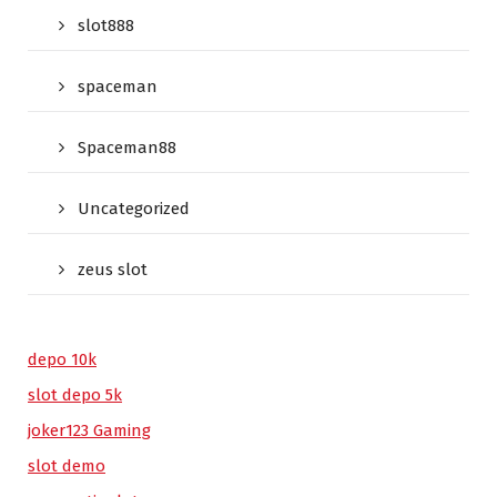
slot888
spaceman
Spaceman88
Uncategorized
zeus slot
depo 10k
slot depo 5k
joker123 Gaming
slot demo