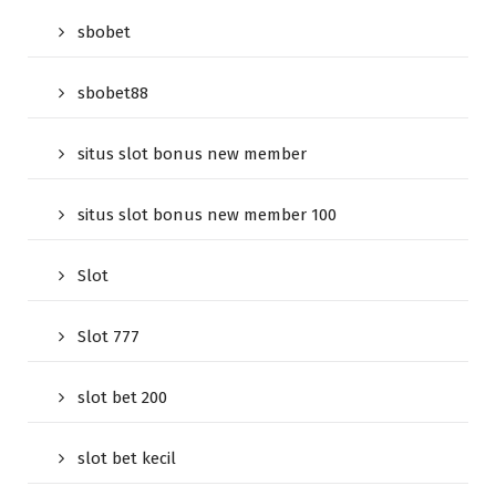
sbobet
sbobet88
situs slot bonus new member
situs slot bonus new member 100
Slot
Slot 777
slot bet 200
slot bet kecil