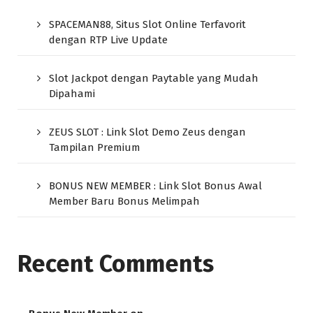
SPACEMAN88, Situs Slot Online Terfavorit
dengan RTP Live Update
Slot Jackpot dengan Paytable yang Mudah
Dipahami
ZEUS SLOT : Link Slot Demo Zeus dengan
Tampilan Premium
BONUS NEW MEMBER : Link Slot Bonus Awal
Member Baru Bonus Melimpah
Recent Comments