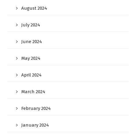
August 2024
July 2024
June 2024
May 2024
April 2024
March 2024
February 2024
January 2024