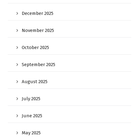
December 2025
November 2025
October 2025
September 2025
August 2025
July 2025
June 2025
May 2025