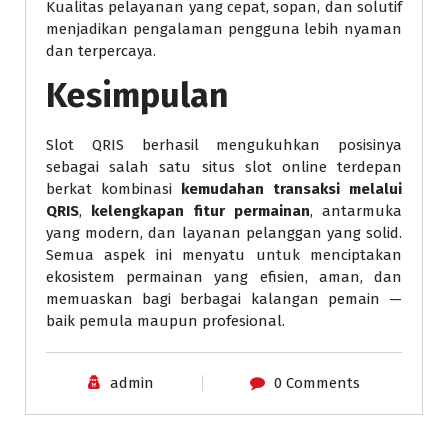
Kualitas pelayanan yang cepat, sopan, dan solutif
menjadikan pengalaman pengguna lebih nyaman
dan terpercaya.
Kesimpulan
Slot QRIS berhasil mengukuhkan posisinya
sebagai salah satu situs slot online terdepan
berkat kombinasi
kemudahan transaksi melalui
QRIS
,
kelengkapan fitur permainan
, antarmuka
yang modern, dan layanan pelanggan yang solid.
Semua aspek ini menyatu untuk menciptakan
ekosistem permainan yang efisien, aman, dan
memuaskan bagi berbagai kalangan pemain —
baik pemula maupun profesional.
admin
0 Comments