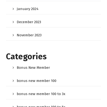
January 2024
December 2023
November 2023
Categories
Bonus New Member
bonus new member 100
bonus new member 100 to 3x