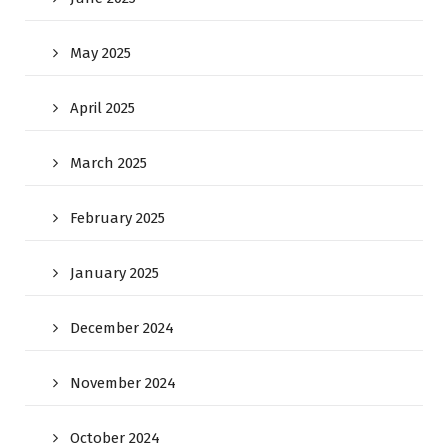
May 2025
April 2025
March 2025
February 2025
January 2025
December 2024
November 2024
October 2024