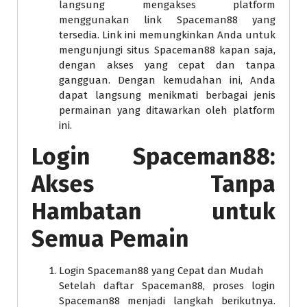
langsung mengakses platform
menggunakan link Spaceman88 yang
tersedia. Link ini memungkinkan Anda untuk
mengunjungi situs Spaceman88 kapan saja,
dengan akses yang cepat dan tanpa
gangguan. Dengan kemudahan ini, Anda
dapat langsung menikmati berbagai jenis
permainan yang ditawarkan oleh platform
ini.
Login Spaceman88:
Akses Tanpa
Hambatan untuk
Semua Pemain
Login Spaceman88 yang Cepat dan Mudah
Setelah daftar Spaceman88, proses login
Spaceman88 menjadi langkah berikutnya.