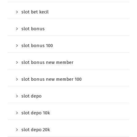
slot bet kecil
slot bonus
slot bonus 100
slot bonus new member
slot bonus new member 100
slot depo
slot depo 10k
slot depo 20k