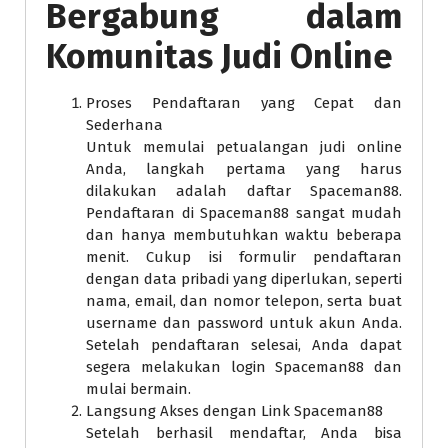
Bergabung dalam
Komunitas Judi Online
Proses Pendaftaran yang Cepat dan
Sederhana
Untuk memulai petualangan judi online
Anda, langkah pertama yang harus
dilakukan adalah daftar Spaceman88.
Pendaftaran di Spaceman88 sangat mudah
dan hanya membutuhkan waktu beberapa
menit. Cukup isi formulir pendaftaran
dengan data pribadi yang diperlukan, seperti
nama, email, dan nomor telepon, serta buat
username dan password untuk akun Anda.
Setelah pendaftaran selesai, Anda dapat
segera melakukan login Spaceman88 dan
mulai bermain.
Langsung Akses dengan Link Spaceman88
Setelah berhasil mendaftar, Anda bisa