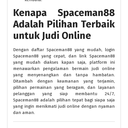
Kenapa Spaceman88
Adalah Pilihan Terbaik
untuk Judi Online
Dengan daftar Spaceman88 yang mudah, login
Spaceman88 yang cepat, dan link Spaceman88
yang mudah diakses kapan saja, platform ini
menawarkan pengalaman bermain judi online
yang menyenangkan dan tanpa hambatan.
Ditambah dengan keamanan yang terjamin,
pilihan permainan yang beragam, dan layanan
pelanggan yang siap membantu 24/7,
Spaceman88 adalah pilihan tepat bagi siapa saja
yang ingin menikmati judi online dengan nyaman
dan aman.