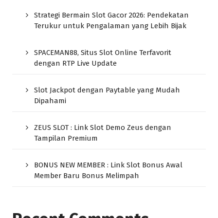
Strategi Bermain Slot Gacor 2026: Pendekatan
Terukur untuk Pengalaman yang Lebih Bijak
SPACEMAN88, Situs Slot Online Terfavorit
dengan RTP Live Update
Slot Jackpot dengan Paytable yang Mudah
Dipahami
ZEUS SLOT : Link Slot Demo Zeus dengan
Tampilan Premium
BONUS NEW MEMBER : Link Slot Bonus Awal
Member Baru Bonus Melimpah