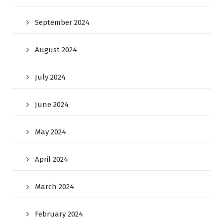
September 2024
August 2024
July 2024
June 2024
May 2024
April 2024
March 2024
February 2024