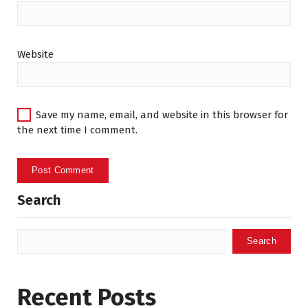
Website
Save my name, email, and website in this browser for
the next time I comment.
Search
Search
Recent Posts