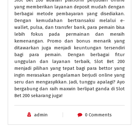
Slot Bet 200 adalah platform perjudian online
yang memberikan layanan deposit mudah dengan
berbagai metode pembayaran yang disediakan.
Dengan kemudahan bertransaksi melalui e-
wallet, pulsa, dan transfer bank, para pemain bisa
lebih fokus pada permainan dan meraih
kemenangan. Promo dan bonus menarik yang
ditawarkan juga menjadi keuntungan tersendiri
bagi para pemain. Dengan berbagai fitur
unggulan dan layanan terbaik, Slot Bet 200
menjadi pilihan yang tepat bagi para bettor yang
ingin merasakan pengalaman berjudi online yang
seru dan mengasyikkan. Jadi, tunggu apalagi? Ayo
bergabung dan raih maxwin berlipat ganda di Slot
Bet 200 sekarang juga!
admin
0 Comments