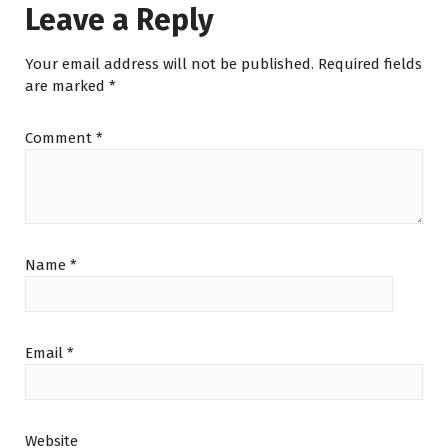
Leave a Reply
Your email address will not be published.
Required fields
are marked
*
Comment
*
Name
*
Email
*
Website