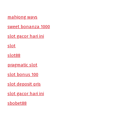
mahjong ways
sweet bonanza 1000
slot gacor hari ini
slot
slot88
pragmatic slot
slot bonus 100
slot deposit qris
slot gacor hari ini
sbobet88