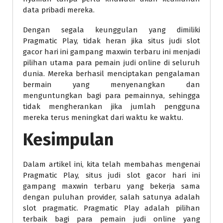
data pribadi mereka.
Dengan segala keunggulan yang dimiliki
Pragmatic Play, tidak heran jika situs judi slot
gacor hari ini gampang maxwin terbaru ini menjadi
pilihan utama para pemain judi online di seluruh
dunia. Mereka berhasil menciptakan pengalaman
bermain yang menyenangkan dan
menguntungkan bagi para pemainnya, sehingga
tidak mengherankan jika jumlah pengguna
mereka terus meningkat dari waktu ke waktu.
Kesimpulan
Dalam artikel ini, kita telah membahas mengenai
Pragmatic Play, situs judi slot gacor hari ini
gampang maxwin terbaru yang bekerja sama
dengan puluhan provider, salah satunya adalah
slot pragmatic. Pragmatic Play adalah pilihan
terbaik bagi para pemain judi online yang