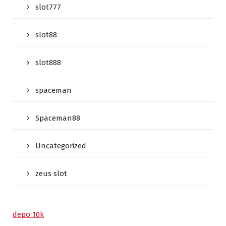
slot777
slot88
slot888
spaceman
Spaceman88
Uncategorized
zeus slot
depo 10k