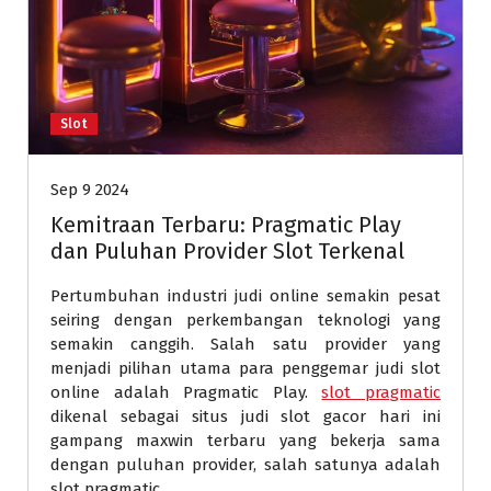
Slot
Sep 9 2024
Kemitraan Terbaru: Pragmatic Play
dan Puluhan Provider Slot Terkenal
Pertumbuhan industri judi online semakin pesat
seiring dengan perkembangan teknologi yang
semakin canggih. Salah satu provider yang
menjadi pilihan utama para penggemar judi slot
online adalah Pragmatic Play.
slot pragmatic
dikenal sebagai situs judi slot gacor hari ini
gampang maxwin terbaru yang bekerja sama
dengan puluhan provider, salah satunya adalah
slot pragmatic.