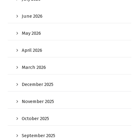
June 2026
May 2026
April 2026
March 2026
December 2025
November 2025
October 2025
September 2025