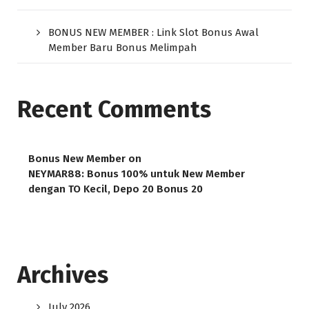
BONUS NEW MEMBER : Link Slot Bonus Awal
Member Baru Bonus Melimpah
Recent Comments
Bonus New Member
on
NEYMAR88: Bonus 100% untuk New Member
dengan TO Kecil, Depo 20 Bonus 20
Archives
July 2026