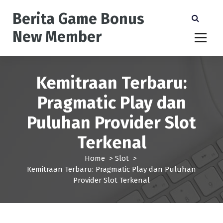
S
Berita Game Bonus
k
i
New Member
p
t
o
c
Kemitraan Terbaru:
o
n
Pragmatic Play dan
t
e
Puluhan Provider Slot
n
t
Terkenal
Home
>
Slot
>
Kemitraan Terbaru: Pragmatic Play dan Puluhan
Provider Slot Terkenal