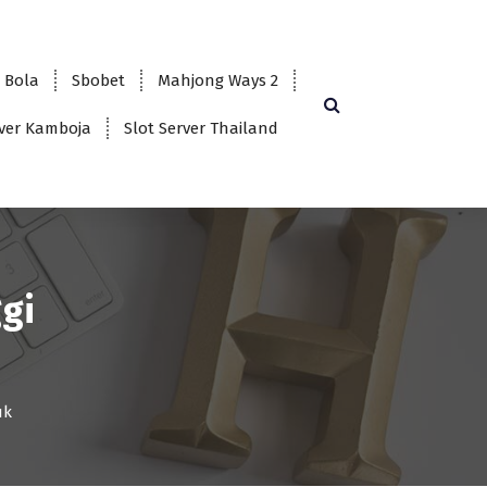
i Bola
Sbobet
Mahjong Ways 2
rver Kamboja
Slot Server Thailand
gi
uk