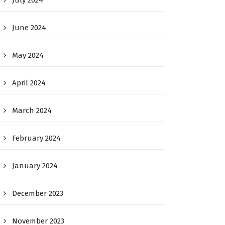
July 2024
June 2024
May 2024
April 2024
March 2024
February 2024
January 2024
December 2023
November 2023