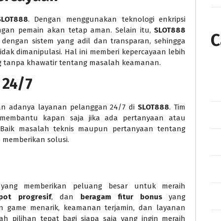
SLOT888
. Dengan menggunakan teknologi enkripsi
angan pemain akan tetap aman. Selain itu,
SLOT888
C
engan sistem yang adil dan transparan, sehingga
dak dimanipulasi. Hal ini memberi kepercayaan lebih
g tanpa khawatir tentang masalah keamanan.
 24/7
n adanya layanan pelanggan 24/7 di
SLOT888
. Tim
p membantu kapan saja jika ada pertanyaan atau
Baik masalah teknis maupun pertanyaan tentang
p memberikan solusi.
 yang memberikan peluang besar untuk meraih
kpot progresif
, dan
beragam fitur bonus
yang
n game menarik, keamanan terjamin, dan layanan
h pilihan tepat bagi siapa saja yang ingin meraih