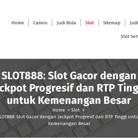
Home
Casino
Judi Bola
Slot
Sitemap
Jud
Slot Se
SLOT888: Slot Gacor dengan
ckpot Progresif dan RTP Ting
untuk Kemenangan Besar
Home
>
Slot
>
LOT888: Slot Gacor dengan Jackpot Progresif dan RTP Tinggi unt
Kemenangan Besar