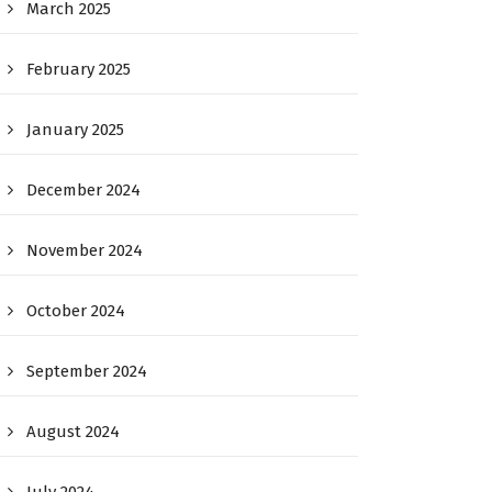
March 2025
February 2025
January 2025
December 2024
November 2024
October 2024
September 2024
August 2024