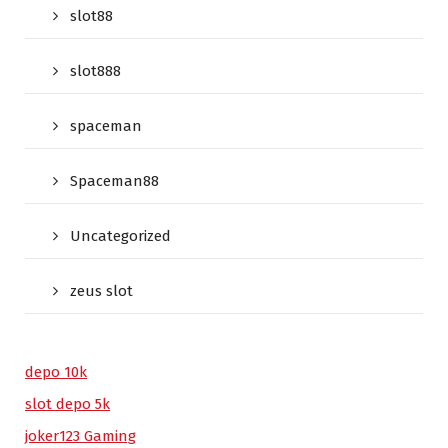
slot88
slot888
spaceman
Spaceman88
Uncategorized
zeus slot
depo 10k
slot depo 5k
joker123 Gaming