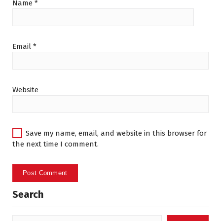
Name
*
Email
*
Website
Save my name, email, and website in this browser for
the next time I comment.
Search