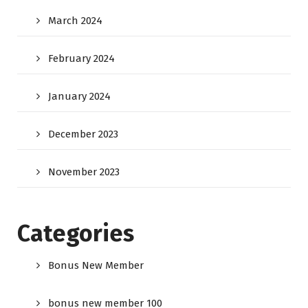
March 2024
February 2024
January 2024
December 2023
November 2023
Categories
Bonus New Member
bonus new member 100