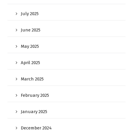
July 2025
June 2025
May 2025
April 2025
March 2025
February 2025
January 2025
December 2024