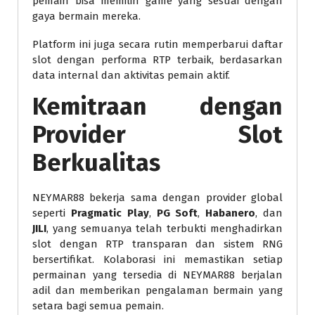
pemain bisa memilih game yang sesuai dengan
gaya bermain mereka.
Platform ini juga secara rutin memperbarui daftar
slot dengan performa RTP terbaik, berdasarkan
data internal dan aktivitas pemain aktif.
Kemitraan dengan
Provider Slot
Berkualitas
NEYMAR88 bekerja sama dengan provider global
seperti
Pragmatic Play
,
PG Soft
,
Habanero
, dan
JILI
, yang semuanya telah terbukti menghadirkan
slot dengan RTP transparan dan sistem RNG
bersertifikat. Kolaborasi ini memastikan setiap
permainan yang tersedia di NEYMAR88 berjalan
adil dan memberikan pengalaman bermain yang
setara bagi semua pemain.