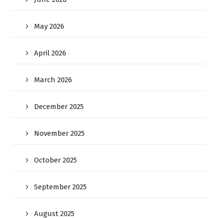
May 2026
April 2026
March 2026
December 2025
November 2025
October 2025
September 2025
August 2025