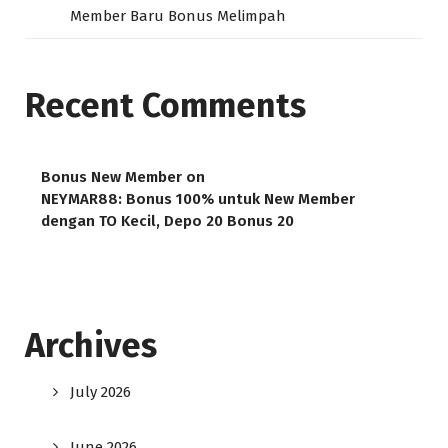
Member Baru Bonus Melimpah
Recent Comments
Bonus New Member
on
NEYMAR88: Bonus 100% untuk New Member
dengan TO Kecil, Depo 20 Bonus 20
Archives
July 2026
June 2026