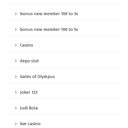
bonus new member 100 to 3x
bonus new member 100 to 5x
Casino
depo slot
Gates of Olympus
Joker 123
Judi Bola
live casino