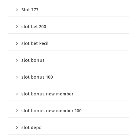
Slot 777
slot bet 200
slot bet kecil
slot bonus
slot bonus 100
slot bonus new member
slot bonus new member 100
slot depo