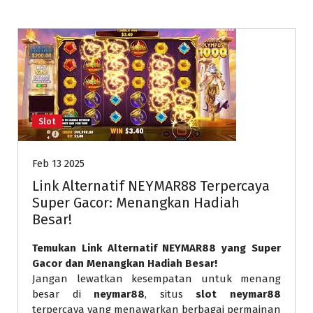
Slot
Feb 13 2025
Link Alternatif NEYMAR88 Terpercaya
Super Gacor: Menangkan Hadiah
Besar!
Temukan Link Alternatif NEYMAR88 yang Super
Gacor dan Menangkan Hadiah Besar!
Jangan lewatkan kesempatan untuk menang
besar di
neymar88
, situs
slot neymar88
terpercaya yang menawarkan berbagai permainan