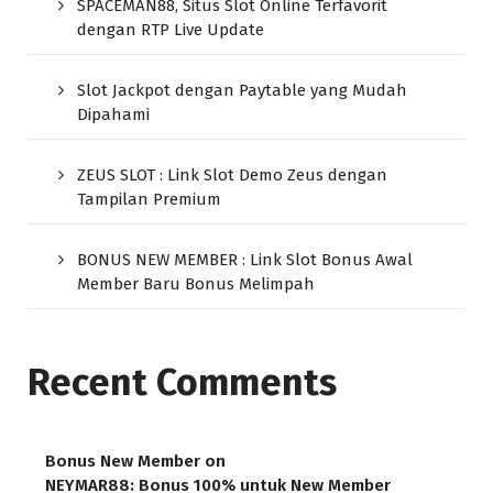
SPACEMAN88, Situs Slot Online Terfavorit
dengan RTP Live Update
Slot Jackpot dengan Paytable yang Mudah
Dipahami
ZEUS SLOT : Link Slot Demo Zeus dengan
Tampilan Premium
BONUS NEW MEMBER : Link Slot Bonus Awal
Member Baru Bonus Melimpah
Recent Comments
Bonus New Member
on
NEYMAR88: Bonus 100% untuk New Member