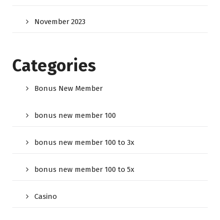
November 2023
Categories
Bonus New Member
bonus new member 100
bonus new member 100 to 3x
bonus new member 100 to 5x
Casino