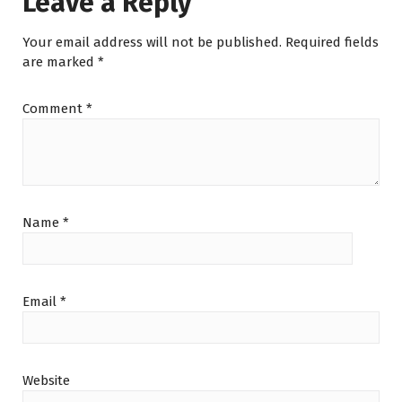
Leave a Reply
Your email address will not be published.
Required fields
are marked
*
Comment
*
Name
*
Email
*
Website