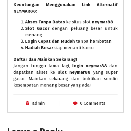
Keuntungan Menggunakan Link Alternatif
NEYMAR88:
Akses Tanpa Batas
ke situs slot
neymar88
Slot Gacor
dengan peluang besar untuk
menang
Login Cepat dan Mudah
tanpa hambatan
Hadiah Besar
siap menanti kamu
Daftar dan Mainkan Sekarang!
Jangan tunggu lama lagi,
login neymar88
dan
dapatkan akses ke
slot neymar88
yang super
gacor. Mainkan sekarang dan buktikan sendiri
kesempatan menang besar yang ada!
admin
0 Comments