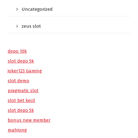
Uncategorized
zeus slot
depo 10k
slot depo 5k
joker123 Gaming
slot demo
pragmatic slot
slot bet kecil
slot depo 5k
bonus new member
mahjong