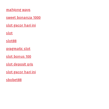
mahjong ways
sweet bonanza 1000
slot gacor hari ini
slot
slot88
pragmatic slot
slot bonus 100
slot deposit qris
slot gacor hari ini
sbobet88