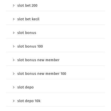
slot bet 200
slot bet kecil
slot bonus
slot bonus 100
slot bonus new member
slot bonus new member 100
slot depo
slot depo 10k