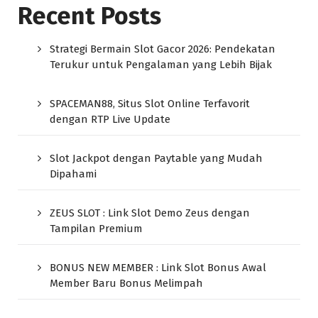
Recent Posts
Strategi Bermain Slot Gacor 2026: Pendekatan
Terukur untuk Pengalaman yang Lebih Bijak
SPACEMAN88, Situs Slot Online Terfavorit
dengan RTP Live Update
Slot Jackpot dengan Paytable yang Mudah
Dipahami
ZEUS SLOT : Link Slot Demo Zeus dengan
Tampilan Premium
BONUS NEW MEMBER : Link Slot Bonus Awal
Member Baru Bonus Melimpah