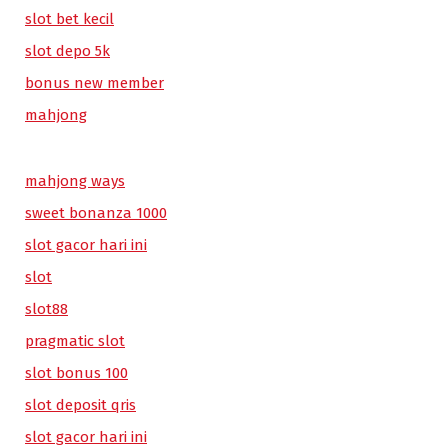
slot bet kecil
slot depo 5k
bonus new member
mahjong
mahjong ways
sweet bonanza 1000
slot gacor hari ini
slot
slot88
pragmatic slot
slot bonus 100
slot deposit qris
slot gacor hari ini