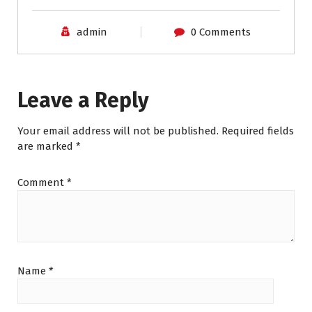
admin
0 Comments
Leave a Reply
Your email address will not be published.
Required fields
are marked
*
Comment
*
Name
*