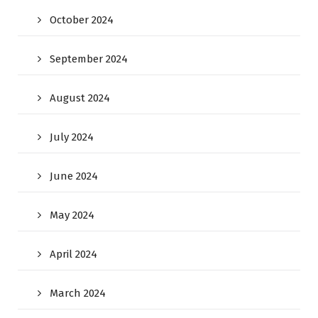
October 2024
September 2024
August 2024
July 2024
June 2024
May 2024
April 2024
March 2024