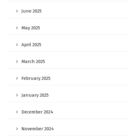
June 2025
May 2025
April 2025
March 2025
February 2025
January 2025
December 2024
November 2024