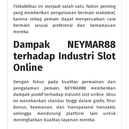
Fleksibilitas ini menjadi salah satu faktor penting
yang memberikan pengalaman bermain maksimal,
karena setiap pemain dapat menyesuaikan cara
bermain sesuai preferensi dan kemampuan
mereka.
Dampak NEYMAR88
terhadap Industri Slot
Online
Dengan fokus pada kualitas permainan dan
pengalaman pemain, NEYMAR88 memberikan
dampak positif terhadap industri slot online. Situs
ini menekankan standar tinggi dalam grafis, fitur
bonus, keamanan, dan transparansi transaksi,
sehingga mendorong platform lain untuk
meningkatkan kualitas layanan mereka.