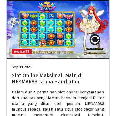
neymar88
Sep 11 2025
Slot Online Maksimal: Main di
NEYMAR88 Tanpa Hambatan
Dalam dunia permainan slot online, kenyamanan
dan kualitas pengalaman bermain menjadi faktor
utama yang dicari oleh pemain. NEYMAR88
muncul sebagai salah satu situs slot gacor yang
mampu memenuhi ekspektasi tersebut.