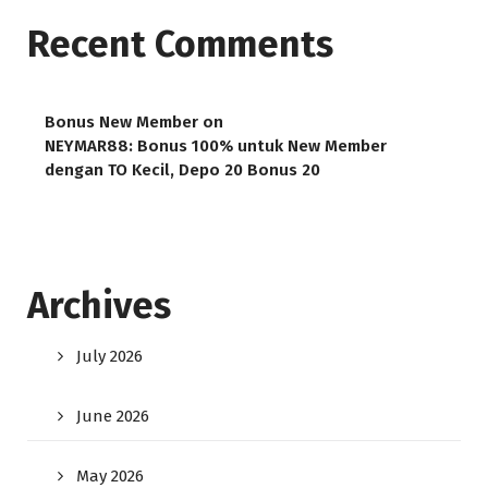
Recent Comments
Bonus New Member
on
NEYMAR88: Bonus 100% untuk New Member
dengan TO Kecil, Depo 20 Bonus 20
Archives
July 2026
June 2026
May 2026