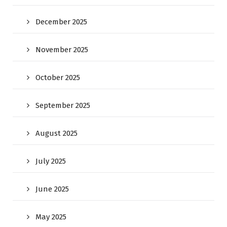
December 2025
November 2025
October 2025
September 2025
August 2025
July 2025
June 2025
May 2025