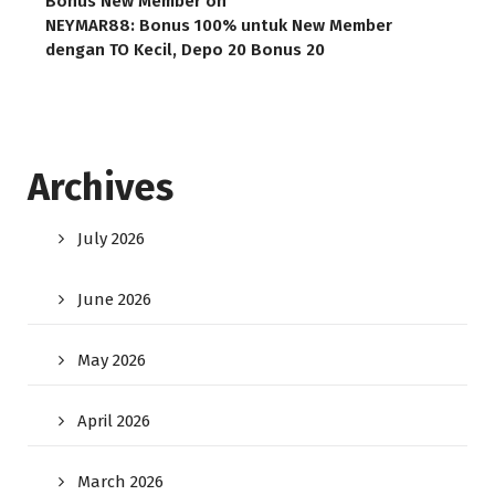
Bonus New Member
on
NEYMAR88: Bonus 100% untuk New Member
dengan TO Kecil, Depo 20 Bonus 20
Archives
July 2026
June 2026
May 2026
April 2026
March 2026