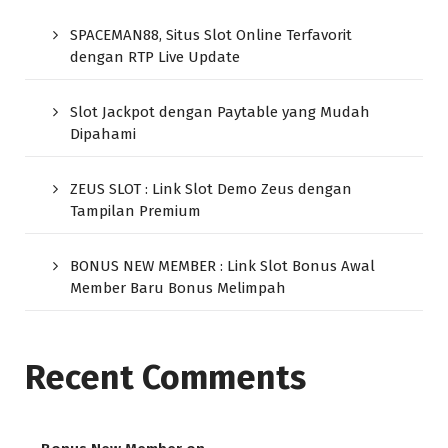
SPACEMAN88, Situs Slot Online Terfavorit
dengan RTP Live Update
Slot Jackpot dengan Paytable yang Mudah
Dipahami
ZEUS SLOT : Link Slot Demo Zeus dengan
Tampilan Premium
BONUS NEW MEMBER : Link Slot Bonus Awal
Member Baru Bonus Melimpah
Recent Comments