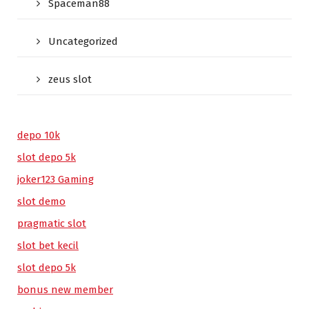
Spaceman88
Uncategorized
zeus slot
depo 10k
slot depo 5k
joker123 Gaming
slot demo
pragmatic slot
slot bet kecil
slot depo 5k
bonus new member