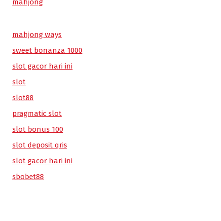
mahjong
mahjong ways
sweet bonanza 1000
slot gacor hari ini
slot
slot88
pragmatic slot
slot bonus 100
slot deposit qris
slot gacor hari ini
sbobet88