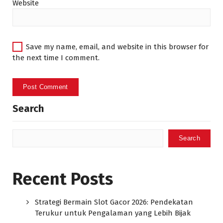
Website
Save my name, email, and website in this browser for
the next time I comment.
Search
Search
Recent Posts
Strategi Bermain Slot Gacor 2026: Pendekatan
Terukur untuk Pengalaman yang Lebih Bijak