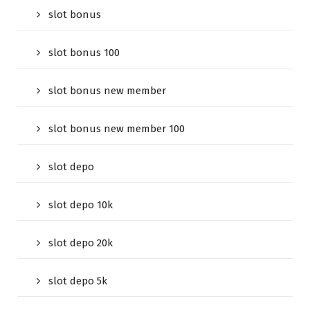
slot bonus
slot bonus 100
slot bonus new member
slot bonus new member 100
slot depo
slot depo 10k
slot depo 20k
slot depo 5k