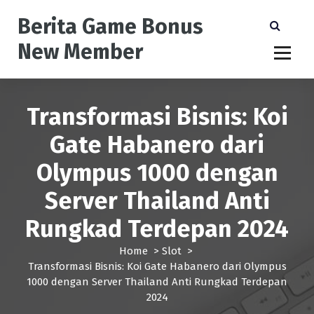
S
Berita Game Bonus
k
i
New Member
p
t
o
c
Transformasi Bisnis: Koi
o
n
Gate Habanero dari
t
e
Olympus 1000 dengan
n
t
Server Thailand Anti
Rungkad Terdepan 2024
Home
>
Slot
>
Transformasi Bisnis: Koi Gate Habanero dari Olympus
1000 dengan Server Thailand Anti Rungkad Terdepan
2024