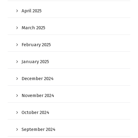
April 2025
March 2025
February 2025
January 2025
December 2024
November 2024
October 2024
September 2024