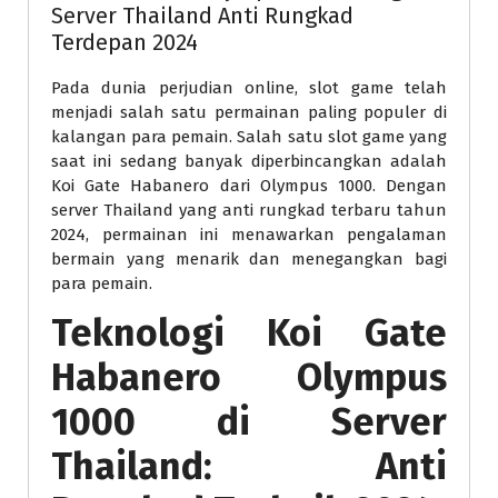
Server Thailand Anti Rungkad
Terdepan 2024
Pada dunia perjudian online, slot game telah
menjadi salah satu permainan paling populer di
kalangan para pemain. Salah satu slot game yang
saat ini sedang banyak diperbincangkan adalah
Koi Gate Habanero dari Olympus 1000. Dengan
server Thailand yang anti rungkad terbaru tahun
2024, permainan ini menawarkan pengalaman
bermain yang menarik dan menegangkan bagi
para pemain.
Teknologi Koi Gate
Habanero Olympus
1000 di Server
Thailand: Anti