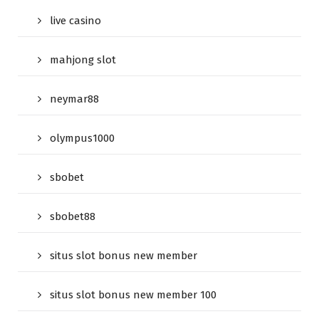
live casino
mahjong slot
neymar88
olympus1000
sbobet
sbobet88
situs slot bonus new member
situs slot bonus new member 100