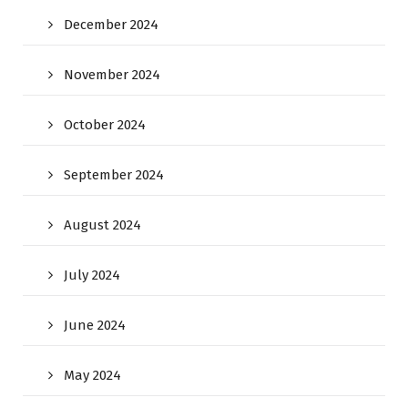
December 2024
November 2024
October 2024
September 2024
August 2024
July 2024
June 2024
May 2024