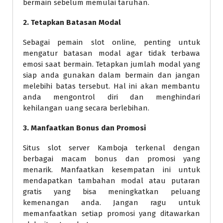
bermain sebelum memulai taruhan.
2. Tetapkan Batasan Modal
Sebagai pemain slot online, penting untuk
mengatur batasan modal agar tidak terbawa
emosi saat bermain. Tetapkan jumlah modal yang
siap anda gunakan dalam bermain dan jangan
melebihi batas tersebut. Hal ini akan membantu
anda mengontrol diri dan menghindari
kehilangan uang secara berlebihan.
3. Manfaatkan Bonus dan Promosi
Situs slot server Kamboja terkenal dengan
berbagai macam bonus dan promosi yang
menarik. Manfaatkan kesempatan ini untuk
mendapatkan tambahan modal atau putaran
gratis yang bisa meningkatkan peluang
kemenangan anda. Jangan ragu untuk
memanfaatkan setiap promosi yang ditawarkan