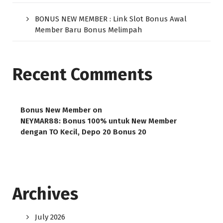
BONUS NEW MEMBER : Link Slot Bonus Awal
Member Baru Bonus Melimpah
Recent Comments
Bonus New Member
on
NEYMAR88: Bonus 100% untuk New Member
dengan TO Kecil, Depo 20 Bonus 20
Archives
July 2026