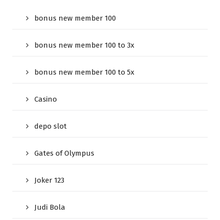
bonus new member 100
bonus new member 100 to 3x
bonus new member 100 to 5x
Casino
depo slot
Gates of Olympus
Joker 123
Judi Bola