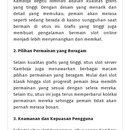
Kamboja begitu diminati adalah kualitas grafis
yang tinggi. Dengan desain yang menarik dan
detail yang memukau, pemain akan merasa
seperti sedang berada di kasino sungguhan saat
bermain di situs ini. Grafis yang tinggi juga
membuat pengalaman bermain slot online
menjadi lebih menyenangkan dan memikat.
2. Pilihan Permainan yang Beragam
Selain kualitas grafis yang tinggi, situs slot server
Kamboja juga menawarkan berbagai macam
pilihan permainan yang beragam. Mulai dari slot
klasik hingga slot progresif, pemain bisa memilih
permainan yang sesuai dengan selera mereka.
Selain itu, situs ini juga terus memperbarui koleksi
permainan mereka sehingga pemain tidak akan
pernah merasa bosan.
3. Keamanan dan Kepuasan Pengguna