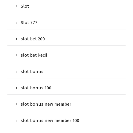
Slot
Slot 777
slot bet 200
slot bet kecil
slot bonus
slot bonus 100
slot bonus new member
slot bonus new member 100