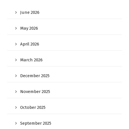
June 2026
May 2026
April 2026
March 2026
December 2025
November 2025
October 2025
September 2025