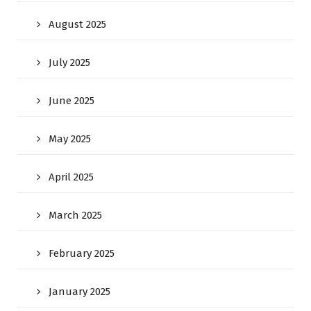
August 2025
July 2025
June 2025
May 2025
April 2025
March 2025
February 2025
January 2025