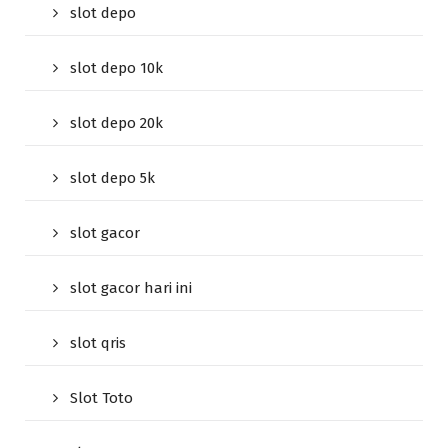
slot depo
slot depo 10k
slot depo 20k
slot depo 5k
slot gacor
slot gacor hari ini
slot qris
Slot Toto