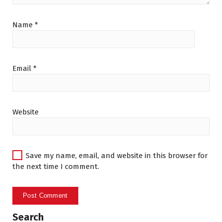
Name
*
Email
*
Website
Save my name, email, and website in this browser for
the next time I comment.
Search