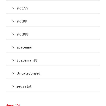
slot777
slot88
slot888
spaceman
Spaceman88
Uncategorized
zeus slot
depo 10k