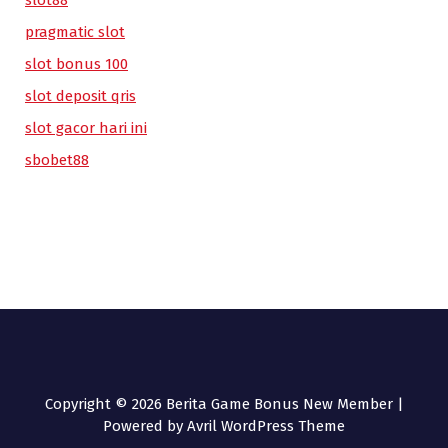
pragmatic slot
slot bonus 100
slot deposit qris
slot gacor hari ini
sbobet88
Copyright © 2026 Berita Game Bonus New Member |
Powered by
Avril WordPress Theme