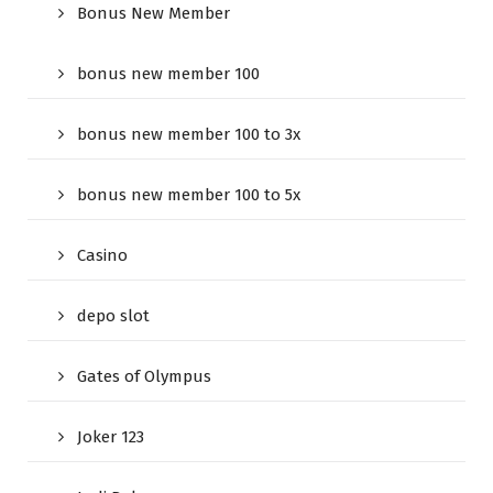
Bonus New Member
bonus new member 100
bonus new member 100 to 3x
bonus new member 100 to 5x
Casino
depo slot
Gates of Olympus
Joker 123