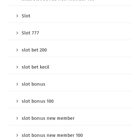
Slot
Slot 777
slot bet 200
slot bet kecil
slot bonus
slot bonus 100
slot bonus new member
slot bonus new member 100