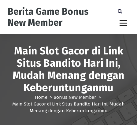
S
Berita Game Bonus
k
i
New Member
p
t
o
c
Main Slot Gacor di Link
o
n
Situs Bandito Hari Ini,
t
e
Mudah Menang dengan
n
t
Keberuntunganmu
Home
>
Bonus New Member
>
Main Slot Gacor di Link Situs Bandito Hari Ini, Mudah
Menang dengan Keberuntunganmu