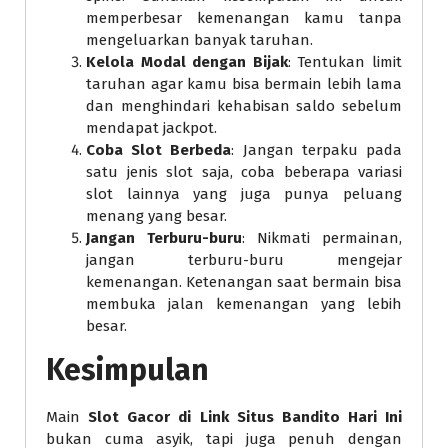
memperbesar kemenangan kamu tanpa
mengeluarkan banyak taruhan.
Kelola Modal dengan Bijak
: Tentukan limit
taruhan agar kamu bisa bermain lebih lama
dan menghindari kehabisan saldo sebelum
mendapat jackpot.
Coba Slot Berbeda
: Jangan terpaku pada
satu jenis slot saja, coba beberapa variasi
slot lainnya yang juga punya peluang
menang yang besar.
Jangan Terburu-buru
: Nikmati permainan,
jangan terburu-buru mengejar
kemenangan. Ketenangan saat bermain bisa
membuka jalan kemenangan yang lebih
besar.
Kesimpulan
Main
Slot Gacor di Link Situs Bandito Hari Ini
bukan cuma asyik, tapi juga penuh dengan