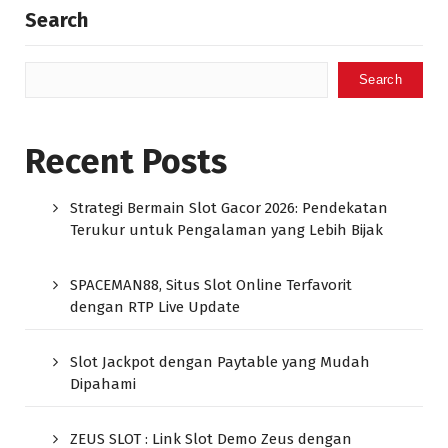
Search
Search
Recent Posts
Strategi Bermain Slot Gacor 2026: Pendekatan
Terukur untuk Pengalaman yang Lebih Bijak
SPACEMAN88, Situs Slot Online Terfavorit
dengan RTP Live Update
Slot Jackpot dengan Paytable yang Mudah
Dipahami
ZEUS SLOT : Link Slot Demo Zeus dengan