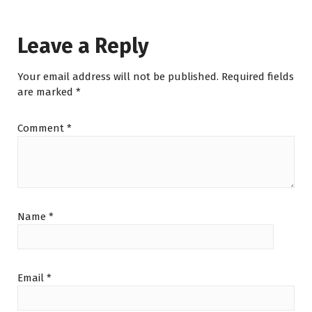
Leave a Reply
Your email address will not be published.
Required fields
are marked
*
Comment
*
Name
*
Email
*