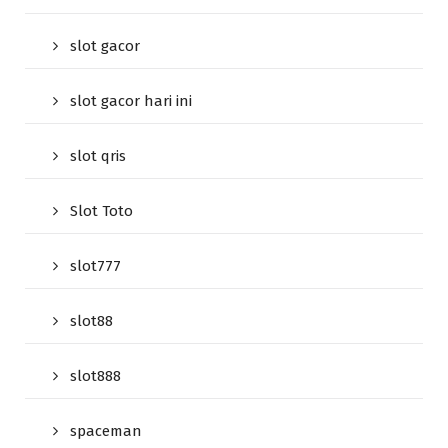
slot gacor
slot gacor hari ini
slot qris
Slot Toto
slot777
slot88
slot888
spaceman