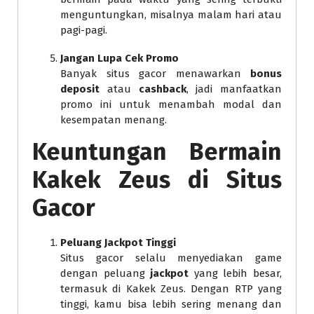
menguntungkan, misalnya malam hari atau
pagi-pagi.
Jangan Lupa Cek Promo
Banyak situs gacor menawarkan
bonus
deposit
atau
cashback
, jadi manfaatkan
promo ini untuk menambah modal dan
kesempatan menang.
Keuntungan Bermain
Kakek Zeus di Situs
Gacor
Peluang Jackpot Tinggi
Situs gacor selalu menyediakan game
dengan peluang
jackpot
yang lebih besar,
termasuk di Kakek Zeus. Dengan RTP yang
tinggi, kamu bisa lebih sering menang dan