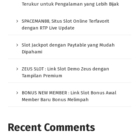
Terukur untuk Pengalaman yang Lebih Bijak
SPACEMAN88, Situs Slot Online Terfavorit
dengan RTP Live Update
Slot Jackpot dengan Paytable yang Mudah
Dipahami
ZEUS SLOT : Link Slot Demo Zeus dengan
Tampilan Premium
BONUS NEW MEMBER : Link Slot Bonus Awal
Member Baru Bonus Melimpah
Recent Comments