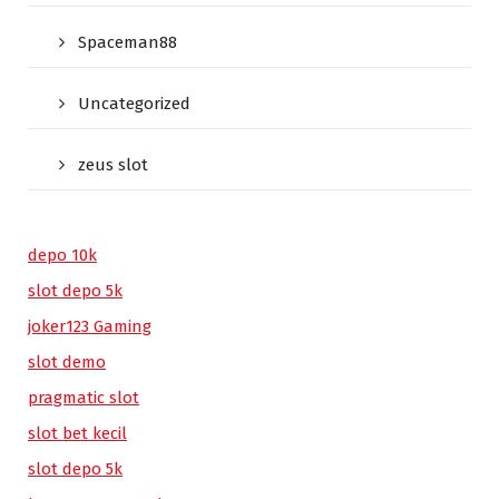
Spaceman88
Uncategorized
zeus slot
depo 10k
slot depo 5k
joker123 Gaming
slot demo
pragmatic slot
slot bet kecil
slot depo 5k