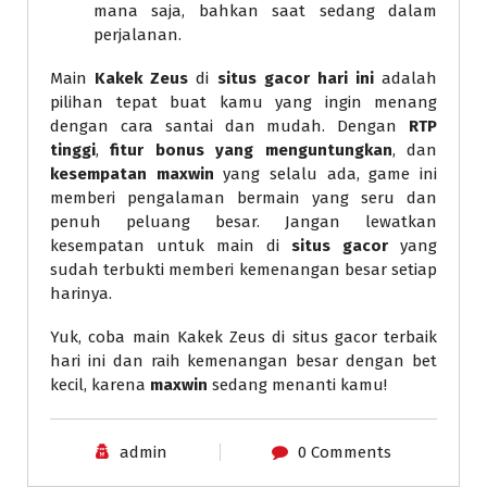
mana saja, bahkan saat sedang dalam
perjalanan.
Main
Kakek Zeus
di
situs gacor hari ini
adalah
pilihan tepat buat kamu yang ingin menang
dengan cara santai dan mudah. Dengan
RTP
tinggi
,
fitur bonus yang menguntungkan
, dan
kesempatan maxwin
yang selalu ada, game ini
memberi pengalaman bermain yang seru dan
penuh peluang besar. Jangan lewatkan
kesempatan untuk main di
situs gacor
yang
sudah terbukti memberi kemenangan besar setiap
harinya.
Yuk, coba main Kakek Zeus di situs gacor terbaik
hari ini dan raih kemenangan besar dengan bet
kecil, karena
maxwin
sedang menanti kamu!
admin
0 Comments