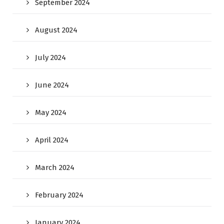
September 2024
August 2024
July 2024
June 2024
May 2024
April 2024
March 2024
February 2024
January 2024