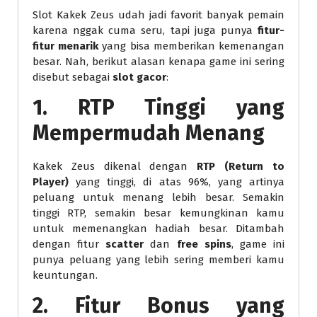
Slot Kakek Zeus udah jadi favorit banyak pemain
karena nggak cuma seru, tapi juga punya
fitur-
fitur menarik
yang bisa memberikan kemenangan
besar. Nah, berikut alasan kenapa game ini sering
disebut sebagai
slot gacor
:
1.
RTP Tinggi yang
Mempermudah Menang
Kakek Zeus dikenal dengan
RTP (Return to
Player)
yang tinggi, di atas 96%, yang artinya
peluang untuk menang lebih besar. Semakin
tinggi RTP, semakin besar kemungkinan kamu
untuk memenangkan hadiah besar. Ditambah
dengan fitur
scatter
dan
free spins
, game ini
punya peluang yang lebih sering memberi kamu
keuntungan.
2.
Fitur Bonus yang