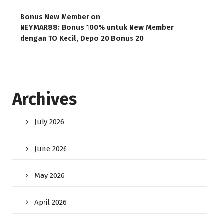
Bonus New Member
on
NEYMAR88: Bonus 100% untuk New Member
dengan TO Kecil, Depo 20 Bonus 20
Archives
July 2026
June 2026
May 2026
April 2026