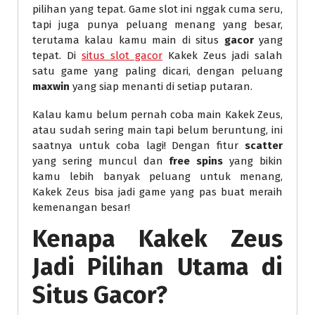
pilihan yang tepat. Game slot ini nggak cuma seru,
tapi juga punya peluang menang yang besar,
terutama kalau kamu main di situs
gacor
yang
tepat. Di
situs slot gacor
Kakek Zeus jadi salah
satu game yang paling dicari, dengan peluang
maxwin
yang siap menanti di setiap putaran.
Kalau kamu belum pernah coba main Kakek Zeus,
atau sudah sering main tapi belum beruntung, ini
saatnya untuk coba lagi! Dengan fitur
scatter
yang sering muncul dan
free spins
yang bikin
kamu lebih banyak peluang untuk menang,
Kakek Zeus bisa jadi game yang pas buat meraih
kemenangan besar!
Kenapa Kakek Zeus
Jadi Pilihan Utama di
Situs Gacor?