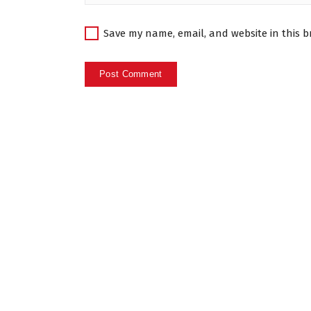
Save my name, email, and website in this b