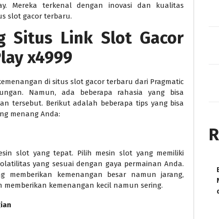
ay. Mereka terkenal dengan inovasi dan kualitas
 slot gacor terbaru.
g Situs Link Slot Gacor
Play x4999
emenangan di situs slot gacor terbaru dari Pragmatic
tungan. Namun, ada beberapa rahasia yang bisa
tersebut. Berikut adalah beberapa tips yang bisa
ng menang Anda:
R
in slot yang tepat. Pilih mesin slot yang memiliki
 volatilitas yang sesuai dengan gaya permainan Anda.
rung memberikan kemenangan besar namun jarang,
ah memberikan kemenangan kecil namun sering.
ian