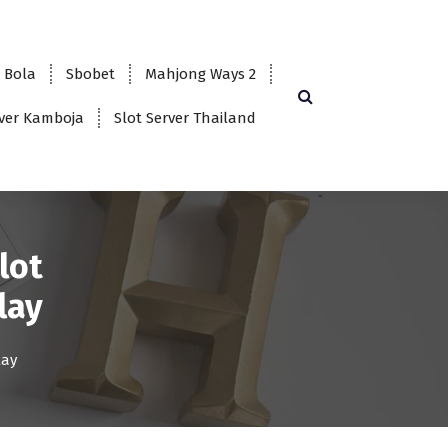
i Bola
Sbobet
Mahjong Ways 2
rver Kamboja
Slot Server Thailand
lot
lay
lay