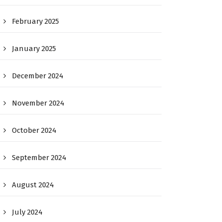
February 2025
January 2025
December 2024
November 2024
October 2024
September 2024
August 2024
July 2024