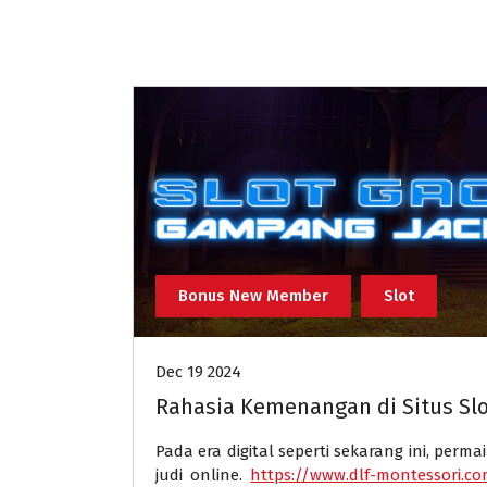
Bonus New Member
Slot
Dec 19 2024
Rahasia Kemenangan di Situs Slo
Pada era digital seperti sekarang ini, per
judi online.
https://www.dlf-montessori.c