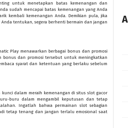
penting untuk menetapkan batas kemenangan dan
 Anda sudah mencapai batas kemenangan yang Anda
arik kembali kemenangan Anda. Demikian pula, jika
A
 Anda tentukan, segera berhenti bermain dan jangan
agmatic Play menawarkan berbagai bonus dan promosi
n bonus dan promosi tersebut untuk meningkatkan
mbaca syarat dan ketentuan yang berlaku sebelum
kunci dalam meraih kemenangan di situs slot gacor
erburu-buru dalam mengambil keputusan dan tetap
alahan. Ingatlah bahwa permainan slot sebagian
di tetap tenang dan jangan terlalu emosional saat