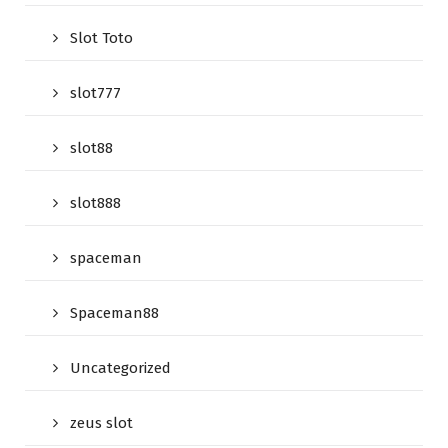
Slot Toto
slot777
slot88
slot888
spaceman
Spaceman88
Uncategorized
zeus slot