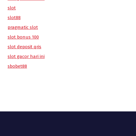
slot
slot88
pragmatic slot
slot bonus 100
slot deposit qris
slot gacor hari ini
sbobet88