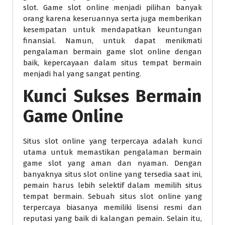
slot. Game slot online menjadi pilihan banyak
orang karena keseruannya serta juga memberikan
kesempatan untuk mendapatkan keuntungan
finansial. Namun, untuk dapat menikmati
pengalaman bermain game slot online dengan
baik, kepercayaan dalam situs tempat bermain
menjadi hal yang sangat penting.
Kunci Sukses Bermain
Game Online
Situs slot online yang terpercaya adalah kunci
utama untuk memastikan pengalaman bermain
game slot yang aman dan nyaman. Dengan
banyaknya situs slot online yang tersedia saat ini,
pemain harus lebih selektif dalam memilih situs
tempat bermain. Sebuah situs slot online yang
terpercaya biasanya memiliki lisensi resmi dan
reputasi yang baik di kalangan pemain. Selain itu,