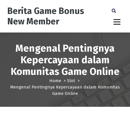
S
Berita Game Bonus
k
i
New Member
p
t
o
c
Mengenal Pentingnya
o
n
Kepercayaan dalam
t
e
Komunitas Game Online
n
t
Home
>
Slot
>
Mengenal Pentingnya Kepercayaan dalam Komunitas
Game Online