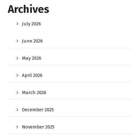
Archives
July 2026
June 2026
May 2026
April 2026
March 2026
December 2025
November 2025