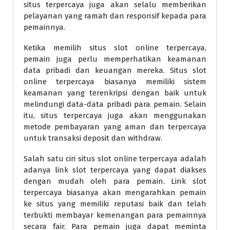
situs terpercaya juga akan selalu memberikan
pelayanan yang ramah dan responsif kepada para
pemainnya.
Ketika memilih situs slot online terpercaya,
pemain juga perlu memperhatikan keamanan
data pribadi dan keuangan mereka. Situs slot
online terpercaya biasanya memiliki sistem
keamanan yang terenkripsi dengan baik untuk
melindungi data-data pribadi para pemain. Selain
itu, situs terpercaya juga akan menggunakan
metode pembayaran yang aman dan terpercaya
untuk transaksi deposit dan withdraw.
Salah satu ciri situs slot online terpercaya adalah
adanya link slot terpercaya yang dapat diakses
dengan mudah oleh para pemain. Link slot
terpercaya biasanya akan mengarahkan pemain
ke situs yang memiliki reputasi baik dan telah
terbukti membayar kemenangan para pemainnya
secara fair. Para pemain juga dapat meminta