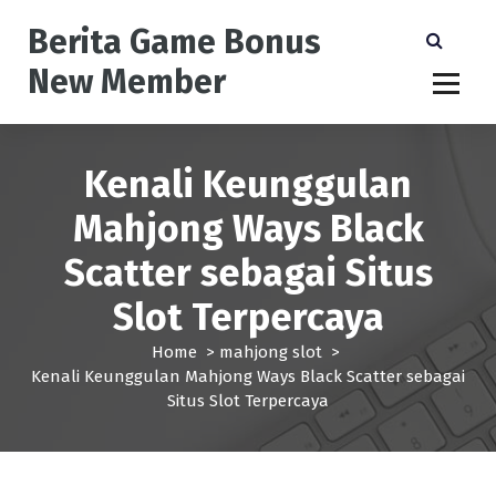
S
Berita Game Bonus
k
i
New Member
p
t
o
c
Kenali Keunggulan
o
n
Mahjong Ways Black
t
e
Scatter sebagai Situs
n
t
Slot Terpercaya
Home
>
mahjong slot
>
Kenali Keunggulan Mahjong Ways Black Scatter sebagai
Situs Slot Terpercaya