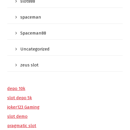
slot888
spaceman
Spaceman88
Uncategorized
zeus slot
depo 10k
slot depo 5k
joker123 Gaming
slot demo
pragmatic slot