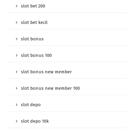
slot bet 200
slot bet kecil
slot bonus
slot bonus 100
slot bonus new member
slot bonus new member 100
slot depo
slot depo 10k