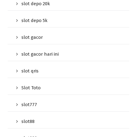
slot depo 20k
slot depo 5k
slot gacor
slot gacor hari ini
slot qris
Slot Toto
slot777
slot88