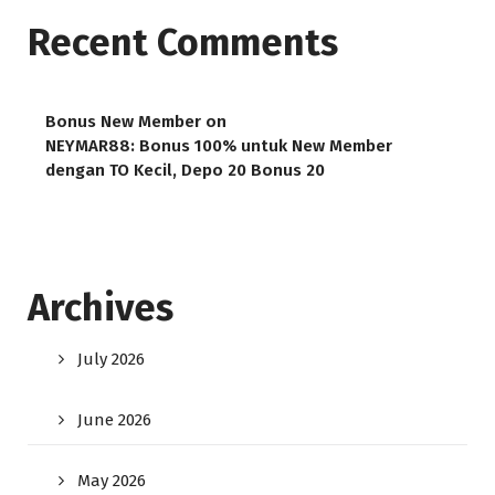
Recent Comments
Bonus New Member
on
NEYMAR88: Bonus 100% untuk New Member
dengan TO Kecil, Depo 20 Bonus 20
Archives
July 2026
June 2026
May 2026