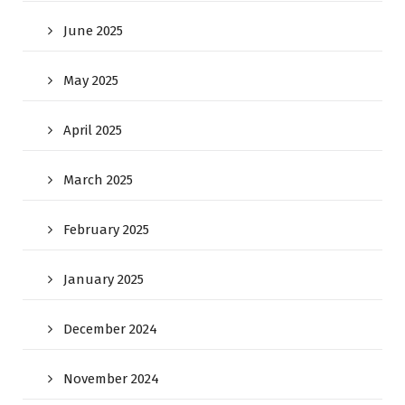
June 2025
May 2025
April 2025
March 2025
February 2025
January 2025
December 2024
November 2024