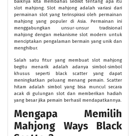
baiknya kita membahas sedikit tentang apa itu
slot mahjong. Slot mahjong adalah variasi dari
permainan slot yang terinspirasi oleh permainan
mahjong yang populer di Asia. Permainan ini
menggabungkan unsur-unsur tradisional
mahjong dengan mekanisme slot modern untuk
menciptakan pengalaman bermain yang unik dan
menghibur.
Salah satu fitur yang membuat slot mahjong
begitu menarik adalah adanya simbol-simbol
khusus seperti black scatter yang dapat
meningkatkan peluang menang pemain. Scatter
hitam adalah simbol yang bisa muncul secara
acak di gulungan slot dan memberikan hadiah
yang besar jika pemain berhasil mendapatkannya.
Mengapa Memilih
Mahjong Ways Black