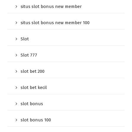
situs slot bonus new member
situs slot bonus new member 100
Slot
Slot 777
slot bet 200
slot bet kecil
slot bonus
slot bonus 100