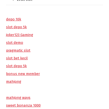
depo 10k
slot depo 5k
joker123 Gaming
slot demo
pragmatic slot
slot bet kecil
slot depo 5k
bonus new member
mahjong
mahjong ways
sweet bonanza 1000