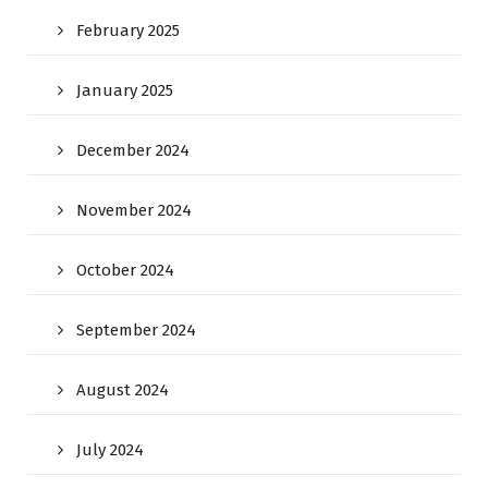
February 2025
January 2025
December 2024
November 2024
October 2024
September 2024
August 2024
July 2024