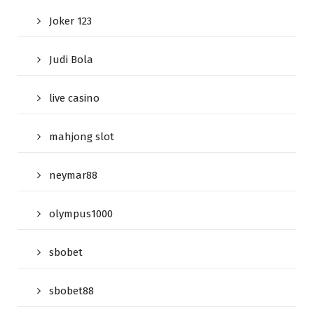
Joker 123
Judi Bola
live casino
mahjong slot
neymar88
olympus1000
sbobet
sbobet88