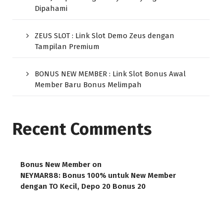
Dipahami
ZEUS SLOT : Link Slot Demo Zeus dengan
Tampilan Premium
BONUS NEW MEMBER : Link Slot Bonus Awal
Member Baru Bonus Melimpah
Recent Comments
Bonus New Member
on
NEYMAR88: Bonus 100% untuk New Member
dengan TO Kecil, Depo 20 Bonus 20