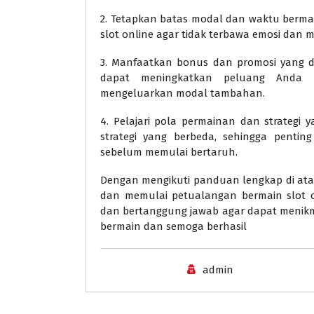
2. Tetapkan batas modal dan waktu bermain
slot online agar tidak terbawa emosi dan 
3. Manfaatkan bonus dan promosi yang d
dapat meningkatkan peluang Anda
mengeluarkan modal tambahan.
4. Pelajari pola permainan dan strategi y
strategi yang berbeda, sehingga penti
sebelum memulai bertaruh.
Dengan mengikuti panduan lengkap di atas
dan memulai petualangan bermain slot o
dan bertanggung jawab agar dapat menikm
bermain dan semoga berhasil
admin