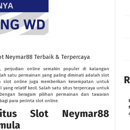
ot Neymar88 Terbaik & Terpercaya
, perjudian online semakin populer di kalangan
ah satu permainan yang paling diminati adalah slot
R
n slot online juga memberikan kesempatan untuk
ng relatif kecil. Salah satu situs terpercaya untuk
 Dengan beragam pilihan permainan dan tawaran
agi para pecinta slot online.
itus Slot Neymar88
emula