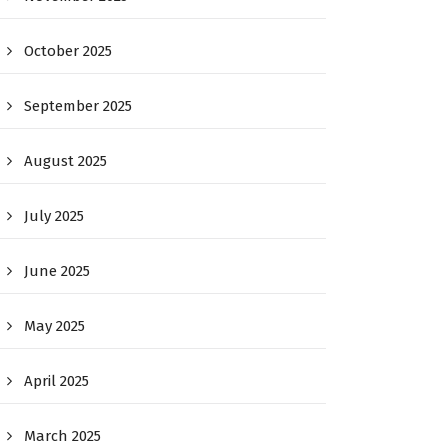
October 2025
September 2025
August 2025
July 2025
June 2025
May 2025
April 2025
March 2025