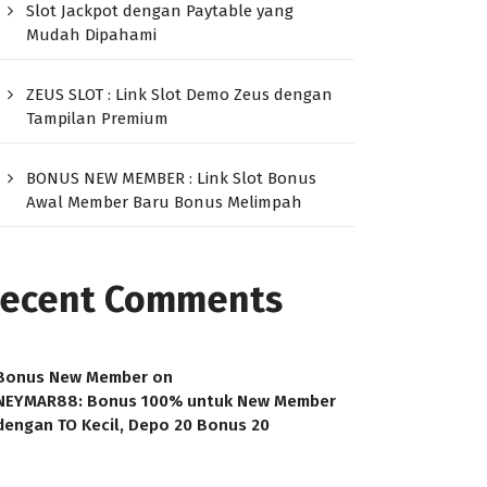
Slot Jackpot dengan Paytable yang
Mudah Dipahami
ZEUS SLOT : Link Slot Demo Zeus dengan
Tampilan Premium
BONUS NEW MEMBER : Link Slot Bonus
Awal Member Baru Bonus Melimpah
ecent Comments
Bonus New Member
on
NEYMAR88: Bonus 100% untuk New Member
dengan TO Kecil, Depo 20 Bonus 20