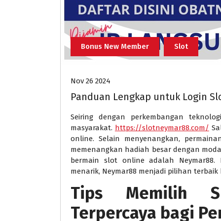
Bonus New Member
Slot
Nov 26 2024
Panduan Lengkap untuk Login Sl
Seiring dengan perkembangan teknologi
masyarakat.
https://slotneymar88.com/
Sal
online. Selain menyenangkan, permaina
memenangkan hadiah besar dengan modal ya
bermain slot online adalah Neymar88.
menarik, Neymar88 menjadi pilihan terbaik b
Tips Memilih S
Terpercaya bagi P