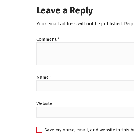
Leave a Reply
Your email address will not be published.
Requ
Comment
*
Name
*
Website
Save my name, email, and website in this b