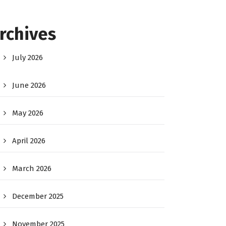
rchives
July 2026
June 2026
May 2026
April 2026
March 2026
December 2025
November 2025