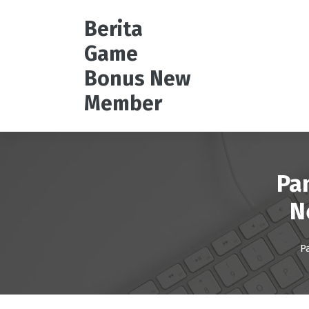
S
k
Berita
i
Game
p
t
Bonus New
o
Member
c
o
n
t
e
n
Pa
t
N
P