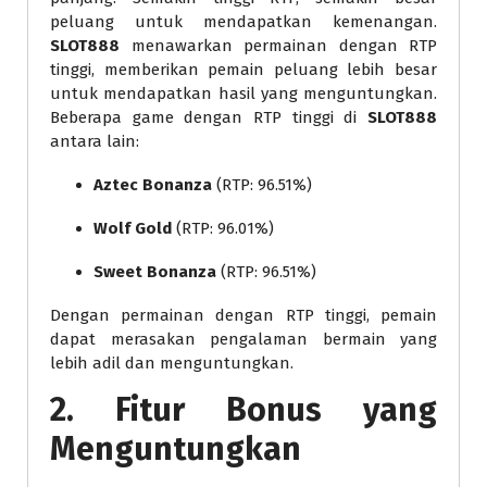
peluang untuk mendapatkan kemenangan.
SLOT888
menawarkan permainan dengan RTP
tinggi, memberikan pemain peluang lebih besar
untuk mendapatkan hasil yang menguntungkan.
Beberapa game dengan RTP tinggi di
SLOT888
antara lain:
Aztec Bonanza
(RTP: 96.51%)
Wolf Gold
(RTP: 96.01%)
Sweet Bonanza
(RTP: 96.51%)
Dengan permainan dengan RTP tinggi, pemain
dapat merasakan pengalaman bermain yang
lebih adil dan menguntungkan.
2. Fitur Bonus yang
Menguntungkan