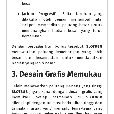
besar.
Jackpot Progresif
– Setiap taruhan yang
dilakukan oleh pemain menambah nilai
jackpot, memberikan peluang besar untuk
memenangkan hadiah besar yang terus
bertambah.
Dengan berbagai fitur bonus tersebut,
SLOT888
menawarkan peluang kemenangan yang lebih
besar dan kesempatan untuk mendapatkan
hadiah yang lebih besar.
3. Desain Grafis Memukau
Selain menawarkan peluang menang yang tinggi,
SLOT888
juga dikenal dengan
desain grafis
yang
memukau. Setiap permainan di
SLOT888
dilengkapi dengan animasi berkualitas tinggi dan
tampilan visual yang menarik. Tema-tema yang