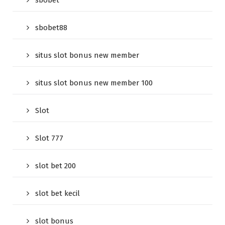
sbobet
sbobet88
situs slot bonus new member
situs slot bonus new member 100
Slot
Slot 777
slot bet 200
slot bet kecil
slot bonus