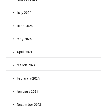
July 2024
June 2024
May 2024
April 2024
March 2024
February 2024
January 2024
December 2023