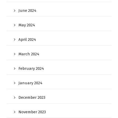
June 2024
May 2024
April 2024
March 2024
February 2024
January 2024
December 2023
November 2023