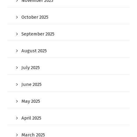
November 2025
October 2025
September 2025
August 2025
July 2025
June 2025
May 2025
April 2025
March 2025