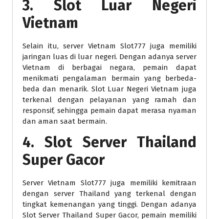
3. Slot Luar Negeri
Vietnam
Selain itu, server Vietnam Slot777 juga memiliki
jaringan luas di luar negeri. Dengan adanya server
Vietnam di berbagai negara, pemain dapat
menikmati pengalaman bermain yang berbeda-
beda dan menarik. Slot Luar Negeri Vietnam juga
terkenal dengan pelayanan yang ramah dan
responsif, sehingga pemain dapat merasa nyaman
dan aman saat bermain.
4. Slot Server Thailand
Super Gacor
Server Vietnam Slot777 juga memiliki kemitraan
dengan server Thailand yang terkenal dengan
tingkat kemenangan yang tinggi. Dengan adanya
Slot Server Thailand Super Gacor, pemain memiliki