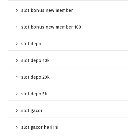
slot bonus new member
slot bonus new member 100
slot depo
slot depo 10k
slot depo 20k
slot depo 5k
slot gacor
slot gacor hari ini