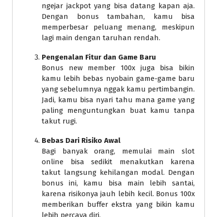
ngejar jackpot yang bisa datang kapan aja.
Dengan bonus tambahan, kamu bisa
memperbesar peluang menang, meskipun
lagi main dengan taruhan rendah.
Pengenalan Fitur dan Game Baru
Bonus new member 100x juga bisa bikin
kamu lebih bebas nyobain game-game baru
yang sebelumnya nggak kamu pertimbangin.
Jadi, kamu bisa nyari tahu mana game yang
paling menguntungkan buat kamu tanpa
takut rugi.
Bebas Dari Risiko Awal
Bagi banyak orang, memulai main slot
online bisa sedikit menakutkan karena
takut langsung kehilangan modal. Dengan
bonus ini, kamu bisa main lebih santai,
karena risikonya jauh lebih kecil. Bonus 100x
memberikan buffer ekstra yang bikin kamu
lebih percaya diri.