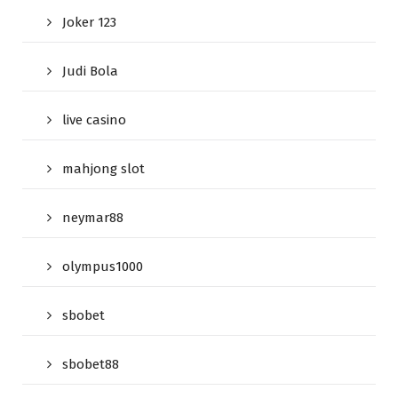
Joker 123
Judi Bola
live casino
mahjong slot
neymar88
olympus1000
sbobet
sbobet88