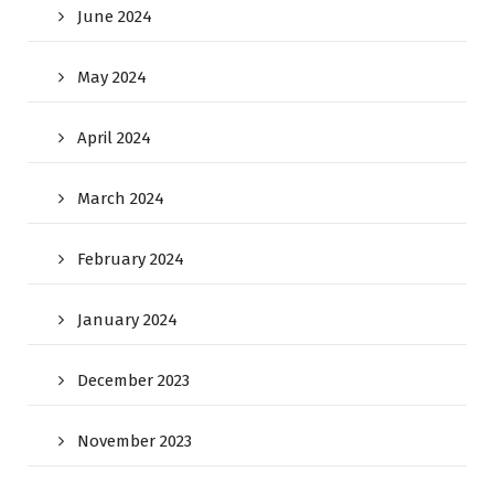
June 2024
May 2024
April 2024
March 2024
February 2024
January 2024
December 2023
November 2023