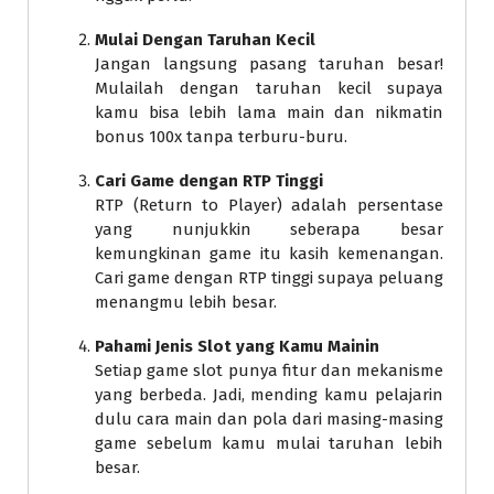
Mulai Dengan Taruhan Kecil
Jangan langsung pasang taruhan besar!
Mulailah dengan taruhan kecil supaya
kamu bisa lebih lama main dan nikmatin
bonus 100x tanpa terburu-buru.
Cari Game dengan RTP Tinggi
RTP (Return to Player) adalah persentase
yang nunjukkin seberapa besar
kemungkinan game itu kasih kemenangan.
Cari game dengan RTP tinggi supaya peluang
menangmu lebih besar.
Pahami Jenis Slot yang Kamu Mainin
Setiap game slot punya fitur dan mekanisme
yang berbeda. Jadi, mending kamu pelajarin
dulu cara main dan pola dari masing-masing
game sebelum kamu mulai taruhan lebih
besar.