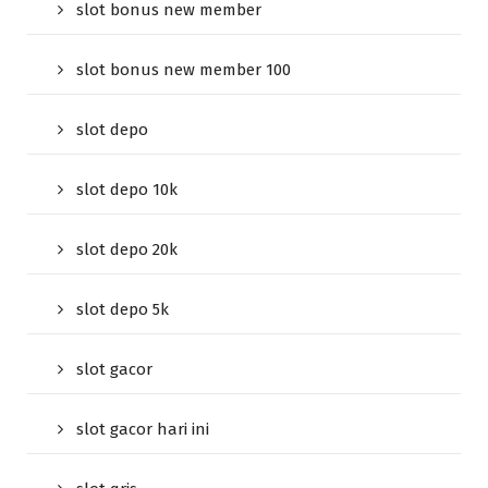
slot bonus new member
slot bonus new member 100
slot depo
slot depo 10k
slot depo 20k
slot depo 5k
slot gacor
slot gacor hari ini