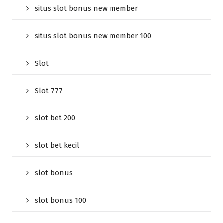
situs slot bonus new member
situs slot bonus new member 100
Slot
Slot 777
slot bet 200
slot bet kecil
slot bonus
slot bonus 100