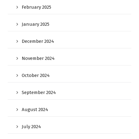
February 2025
January 2025
December 2024
November 2024
October 2024
September 2024
August 2024
July 2024