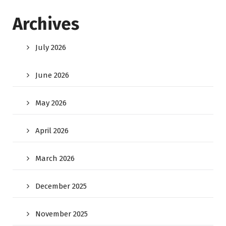
Archives
July 2026
June 2026
May 2026
April 2026
March 2026
December 2025
November 2025