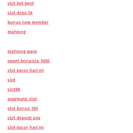
slot bet kecil
slot depo 5k
bonus new member
mahjong
mahjong ways
sweet bonanza 1000
slot gacor hari ini
slot
slot88
pragmatic slot
slot bonus 100
slot deposit qris
slot gacor hari ini