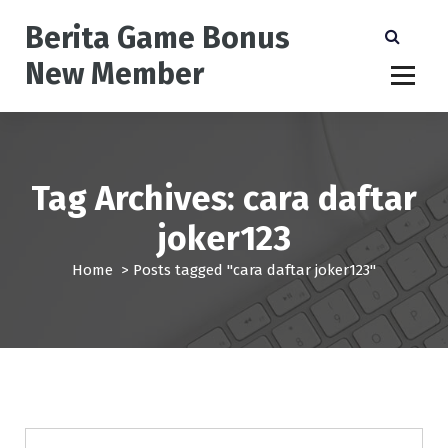
S
Berita Game Bonus
k
i
New Member
p
t
o
c
o
n
Tag Archives: cara daftar
t
joker123
e
n
Home
>
Posts tagged "cara daftar joker123"
t
Joker 123