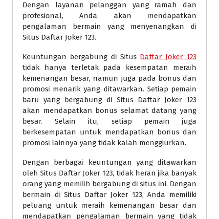
Dengan layanan pelanggan yang ramah dan
profesional, Anda akan mendapatkan
pengalaman bermain yang menyenangkan di
Situs Daftar Joker 123.
Keuntungan bergabung di Situs
Daftar Joker 123
tidak hanya terletak pada kesempatan meraih
kemenangan besar, namun juga pada bonus dan
promosi menarik yang ditawarkan. Setiap pemain
baru yang bergabung di Situs Daftar Joker 123
akan mendapatkan bonus selamat datang yang
besar. Selain itu, setiap pemain juga
berkesempatan untuk mendapatkan bonus dan
promosi lainnya yang tidak kalah menggiurkan.
Dengan berbagai keuntungan yang ditawarkan
oleh Situs Daftar Joker 123, tidak heran jika banyak
orang yang memilih bergabung di situs ini. Dengan
bermain di Situs Daftar Joker 123, Anda memiliki
peluang untuk meraih kemenangan besar dan
mendapatkan pengalaman bermain yang tidak