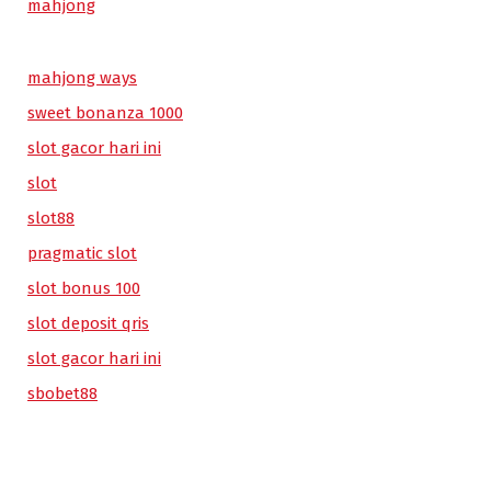
mahjong
mahjong ways
sweet bonanza 1000
slot gacor hari ini
slot
slot88
pragmatic slot
slot bonus 100
slot deposit qris
slot gacor hari ini
sbobet88