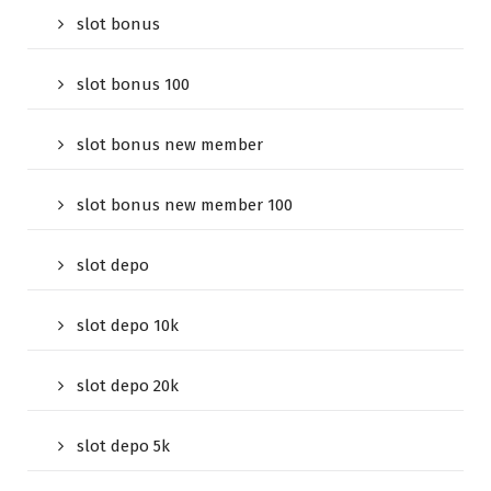
slot bonus
slot bonus 100
slot bonus new member
slot bonus new member 100
slot depo
slot depo 10k
slot depo 20k
slot depo 5k