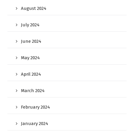
August 2024
July 2024
June 2024
May 2024
April 2024
March 2024
February 2024
January 2024