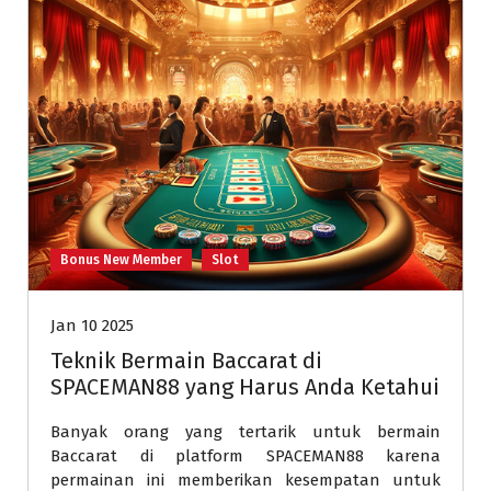
Bonus New Member
Slot
Jan 10 2025
Teknik Bermain Baccarat di
SPACEMAN88 yang Harus Anda Ketahui
Banyak orang yang tertarik untuk bermain
Baccarat di platform SPACEMAN88 karena
permainan ini memberikan kesempatan untuk