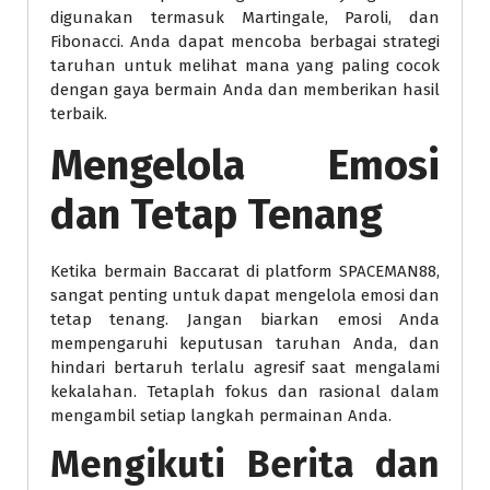
digunakan termasuk Martingale, Paroli, dan
Fibonacci. Anda dapat mencoba berbagai strategi
taruhan untuk melihat mana yang paling cocok
dengan gaya bermain Anda dan memberikan hasil
terbaik.
Mengelola Emosi
dan Tetap Tenang
Ketika bermain Baccarat di platform SPACEMAN88,
sangat penting untuk dapat mengelola emosi dan
tetap tenang. Jangan biarkan emosi Anda
mempengaruhi keputusan taruhan Anda, dan
hindari bertaruh terlalu agresif saat mengalami
kekalahan. Tetaplah fokus dan rasional dalam
mengambil setiap langkah permainan Anda.
Mengikuti Berita dan