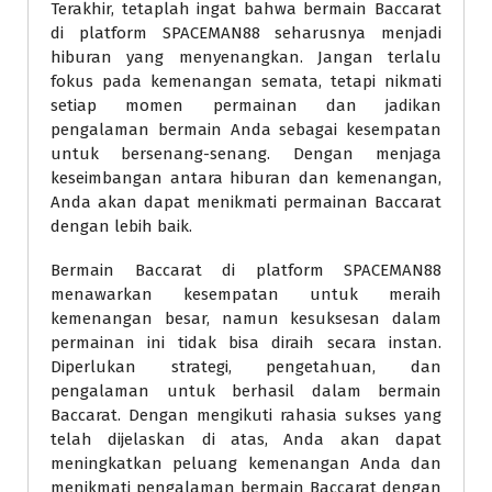
Terakhir, tetaplah ingat bahwa bermain Baccarat
di platform SPACEMAN88 seharusnya menjadi
hiburan yang menyenangkan. Jangan terlalu
fokus pada kemenangan semata, tetapi nikmati
setiap momen permainan dan jadikan
pengalaman bermain Anda sebagai kesempatan
untuk bersenang-senang. Dengan menjaga
keseimbangan antara hiburan dan kemenangan,
Anda akan dapat menikmati permainan Baccarat
dengan lebih baik.
Bermain Baccarat di platform SPACEMAN88
menawarkan kesempatan untuk meraih
kemenangan besar, namun kesuksesan dalam
permainan ini tidak bisa diraih secara instan.
Diperlukan strategi, pengetahuan, dan
pengalaman untuk berhasil dalam bermain
Baccarat. Dengan mengikuti rahasia sukses yang
telah dijelaskan di atas, Anda akan dapat
meningkatkan peluang kemenangan Anda dan
menikmati pengalaman bermain Baccarat dengan