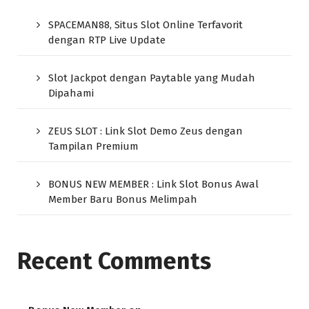
SPACEMAN88, Situs Slot Online Terfavorit
dengan RTP Live Update
Slot Jackpot dengan Paytable yang Mudah
Dipahami
ZEUS SLOT : Link Slot Demo Zeus dengan
Tampilan Premium
BONUS NEW MEMBER : Link Slot Bonus Awal
Member Baru Bonus Melimpah
Recent Comments