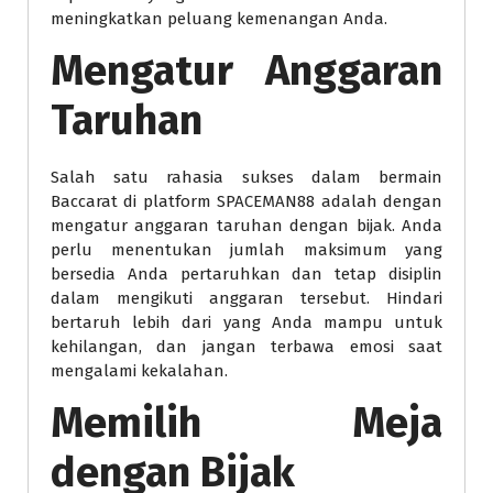
meningkatkan peluang kemenangan Anda.
Mengatur Anggaran
Taruhan
Salah satu rahasia sukses dalam bermain
Baccarat di platform SPACEMAN88 adalah dengan
mengatur anggaran taruhan dengan bijak. Anda
perlu menentukan jumlah maksimum yang
bersedia Anda pertaruhkan dan tetap disiplin
dalam mengikuti anggaran tersebut. Hindari
bertaruh lebih dari yang Anda mampu untuk
kehilangan, dan jangan terbawa emosi saat
mengalami kekalahan.
Memilih Meja
dengan Bijak