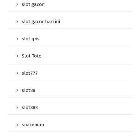
slot gacor
slot gacor hari ini
slot qris
Slot Toto
slot777
slot88
slot888
spaceman