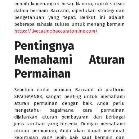
meraih kemenangan besar. Namun, untuk sukses
dalam bermain Baccarat, diperlukan strategi dan
pengetahuan yang tepat. Berikut ini adalah
beberapa rahasia sukses untuk menang bermain
https://livecasinobaccaratonline.com/
Pentingnya
Memahami Aturan
Permainan
Sebelum mulai bermain Baccarat di platform
SPACEMAN88, sangat penting untuk memahami
aturan permainan dengan baik. Anda perlu
mengetahui bagaimana cara permainan
dijalankan, aturan pembayaran, dan berbagai
jenis taruhan yang tersedia. Dengan memahami
aturan permainan, Anda akan dapat membuat
keputusan yang lebih baik saat bermain dan