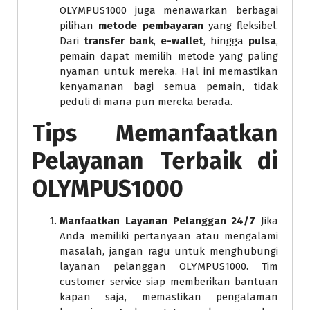
OLYMPUS1000 juga menawarkan berbagai
pilihan
metode pembayaran
yang fleksibel.
Dari
transfer bank
,
e-wallet
, hingga
pulsa
,
pemain dapat memilih metode yang paling
nyaman untuk mereka. Hal ini memastikan
kenyamanan bagi semua pemain, tidak
peduli di mana pun mereka berada.
Tips Memanfaatkan
Pelayanan Terbaik di
OLYMPUS1000
Manfaatkan Layanan Pelanggan 24/7
Jika
Anda memiliki pertanyaan atau mengalami
masalah, jangan ragu untuk menghubungi
layanan pelanggan OLYMPUS1000. Tim
customer service siap memberikan bantuan
kapan saja, memastikan pengalaman