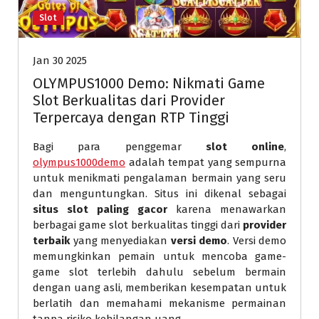
Slot
Jan 30 2025
OLYMPUS1000 Demo: Nikmati Game
Slot Berkualitas dari Provider
Terpercaya dengan RTP Tinggi
Bagi para penggemar
slot online
,
olympus1000demo
adalah tempat yang sempurna
untuk menikmati pengalaman bermain yang seru
dan menguntungkan. Situs ini dikenal sebagai
situs slot paling gacor
karena menawarkan
berbagai game slot berkualitas tinggi dari
provider
terbaik
yang menyediakan
versi demo
. Versi demo
memungkinkan pemain untuk mencoba game-
game slot terlebih dahulu sebelum bermain
dengan uang asli, memberikan kesempatan untuk
berlatih dan memahami mekanisme permainan
tanpa risiko kehilangan uang.