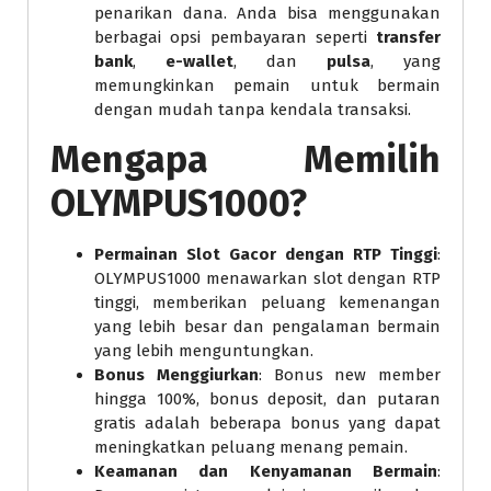
penarikan dana. Anda bisa menggunakan
berbagai opsi pembayaran seperti
transfer
bank
,
e-wallet
, dan
pulsa
, yang
memungkinkan pemain untuk bermain
dengan mudah tanpa kendala transaksi.
Mengapa Memilih
OLYMPUS1000?
Permainan Slot Gacor dengan RTP Tinggi
:
OLYMPUS1000 menawarkan slot dengan RTP
tinggi, memberikan peluang kemenangan
yang lebih besar dan pengalaman bermain
yang lebih menguntungkan.
Bonus Menggiurkan
: Bonus new member
hingga 100%, bonus deposit, dan putaran
gratis adalah beberapa bonus yang dapat
meningkatkan peluang menang pemain.
Keamanan dan Kenyamanan Bermain
: