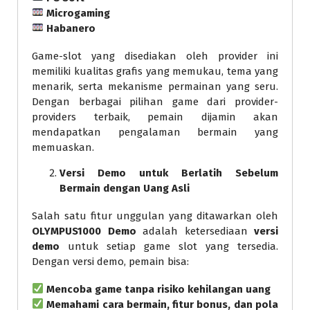
Microgaming
Habanero
Game-slot yang disediakan oleh provider ini
memiliki kualitas grafis yang memukau, tema yang
menarik, serta mekanisme permainan yang seru.
Dengan berbagai pilihan game dari provider-
providers terbaik, pemain dijamin akan
mendapatkan pengalaman bermain yang
memuaskan.
Versi Demo untuk Berlatih Sebelum
Bermain dengan Uang Asli
Salah satu fitur unggulan yang ditawarkan oleh
OLYMPUS1000 Demo
adalah ketersediaan
versi
demo
untuk setiap game slot yang tersedia.
Dengan versi demo, pemain bisa:
Mencoba game tanpa risiko kehilangan uang
Memahami cara bermain, fitur bonus, dan pola