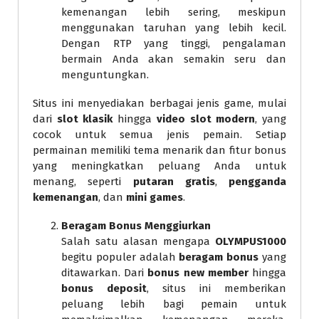
kemenangan lebih sering, meskipun
menggunakan taruhan yang lebih kecil.
Dengan RTP yang tinggi, pengalaman
bermain Anda akan semakin seru dan
menguntungkan.
Situs ini menyediakan berbagai jenis game, mulai
dari
slot klasik
hingga
video slot modern
, yang
cocok untuk semua jenis pemain. Setiap
permainan memiliki tema menarik dan fitur bonus
yang meningkatkan peluang Anda untuk
menang, seperti
putaran gratis
,
pengganda
kemenangan
, dan
mini games
.
Beragam Bonus Menggiurkan
Salah satu alasan mengapa
OLYMPUS1000
begitu populer adalah
beragam bonus
yang
ditawarkan. Dari
bonus new member
hingga
bonus deposit
, situs ini memberikan
peluang lebih bagi pemain untuk