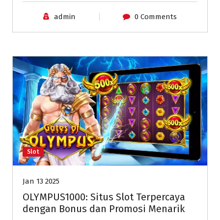
admin
0 Comments
Slot
Jan 13 2025
OLYMPUS1000: Situs Slot Terpercaya
dengan Bonus dan Promosi Menarik