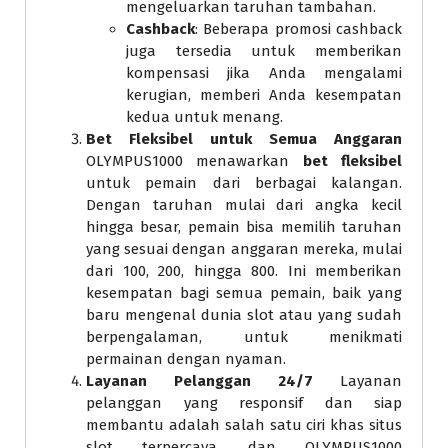
mengeluarkan taruhan tambahan.
Cashback
: Beberapa promosi cashback
juga tersedia untuk memberikan
kompensasi jika Anda mengalami
kerugian, memberi Anda kesempatan
kedua untuk menang.
Bet Fleksibel untuk Semua Anggaran
OLYMPUS1000 menawarkan
bet fleksibel
untuk pemain dari berbagai kalangan.
Dengan taruhan mulai dari angka kecil
hingga besar, pemain bisa memilih taruhan
yang sesuai dengan anggaran mereka, mulai
dari 100, 200, hingga 800. Ini memberikan
kesempatan bagi semua pemain, baik yang
baru mengenal dunia slot atau yang sudah
berpengalaman, untuk menikmati
permainan dengan nyaman.
Layanan Pelanggan 24/7
Layanan
pelanggan yang responsif dan siap
membantu adalah salah satu ciri khas situs
slot terpercaya, dan OLYMPUS1000