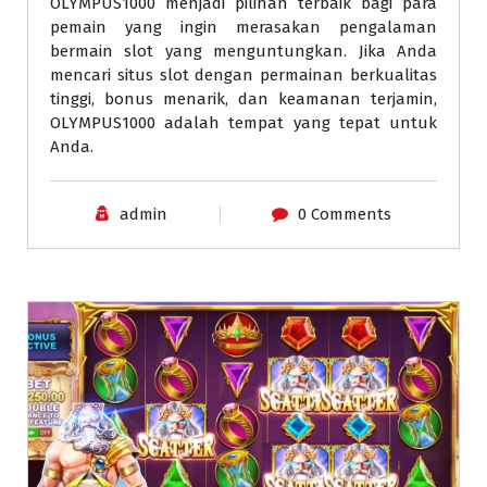
OLYMPUS1000 menjadi pilihan terbaik bagi para
pemain yang ingin merasakan pengalaman
bermain slot yang menguntungkan. Jika Anda
mencari situs slot dengan permainan berkualitas
tinggi, bonus menarik, dan keamanan terjamin,
OLYMPUS1000 adalah tempat yang tepat untuk
Anda.
admin
0 Comments