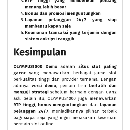
RTP tinggi yang memberikan peluang
menang lebih besar
Bonus dan promosi menguntungkan
Layanan pelanggan 24/7 yang siap
membantu kapan saja
Keamanan transaksi yang terjamin dengan
sistem enkripsi canggih
Kesimpulan
OLYMPUS1000 Demo
adalah
situs slot paling
gacor
yang menawarkan berbagai game slot
berkualitas tinggi dari provider ternama. Dengan
adanya
versi demo
, pemain bisa
berlatih dan
menguji strategi
sebelum bermain dengan uang
asli. Selain itu, OLYMPUS1000 juga menawarkan
RTP tinggi
,
bonus menguntungkan
, dan
layanan
pelanggan 24/7
, menjadikannya pilihan terbaik
bagi siapa saja yang ingin merasakan keseruan
bermain slot online.