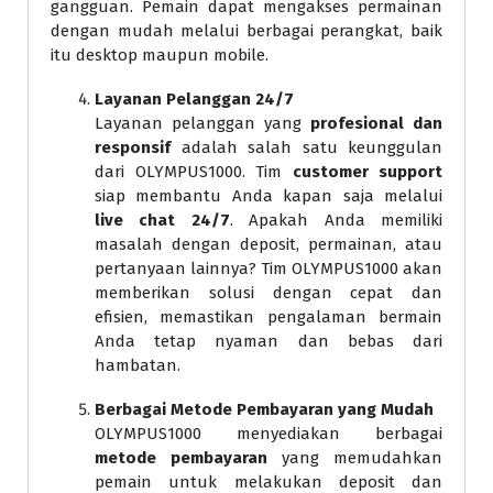
gangguan. Pemain dapat mengakses permainan
dengan mudah melalui berbagai perangkat, baik
itu desktop maupun mobile.
Layanan Pelanggan 24/7
Layanan pelanggan yang
profesional dan
responsif
adalah salah satu keunggulan
dari OLYMPUS1000. Tim
customer support
siap membantu Anda kapan saja melalui
live chat 24/7
. Apakah Anda memiliki
masalah dengan deposit, permainan, atau
pertanyaan lainnya? Tim OLYMPUS1000 akan
memberikan solusi dengan cepat dan
efisien, memastikan pengalaman bermain
Anda tetap nyaman dan bebas dari
hambatan.
Berbagai Metode Pembayaran yang Mudah
OLYMPUS1000 menyediakan berbagai
metode pembayaran
yang memudahkan
pemain untuk melakukan deposit dan