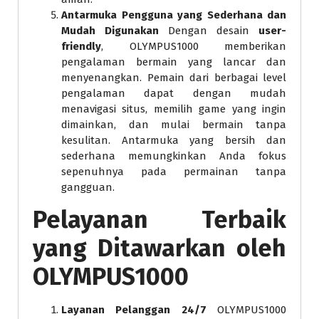
Antarmuka Pengguna yang Sederhana dan
Mudah Digunakan
Dengan desain
user-
friendly
, OLYMPUS1000 memberikan
pengalaman bermain yang lancar dan
menyenangkan. Pemain dari berbagai level
pengalaman dapat dengan mudah
menavigasi situs, memilih game yang ingin
dimainkan, dan mulai bermain tanpa
kesulitan. Antarmuka yang bersih dan
sederhana memungkinkan Anda fokus
sepenuhnya pada permainan tanpa
gangguan.
Pelayanan Terbaik
yang Ditawarkan oleh
OLYMPUS1000
Layanan Pelanggan 24/7
OLYMPUS1000