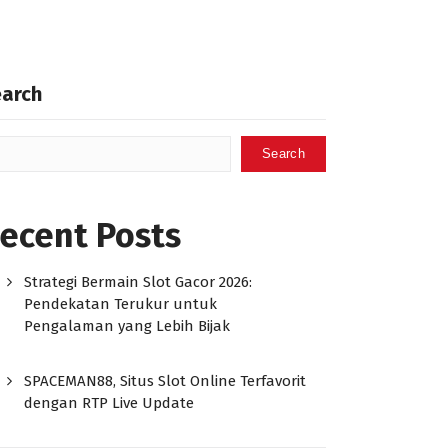
earch
Search
ecent Posts
Strategi Bermain Slot Gacor 2026:
Pendekatan Terukur untuk
Pengalaman yang Lebih Bijak
SPACEMAN88, Situs Slot Online Terfavorit
dengan RTP Live Update