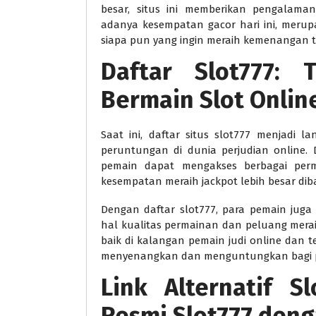
besar, situs ini memberikan pengalaman
adanya kesempatan gacor hari ini, meru
siapa pun yang ingin meraih kemenangan t
Daftar Slot777: 
Bermain Slot Onlin
Saat ini, daftar situs slot777 menjadi
peruntungan di dunia perjudian online. 
pemain dapat mengakses berbagai perm
kesempatan meraih jackpot lebih besar di
Dengan daftar slot777, para pemain jug
hal kualitas permainan dan peluang meraih
baik di kalangan pemain judi online dan
menyenangkan dan menguntungkan bagi p
Link Alternatif S
Resmi Slot777 den