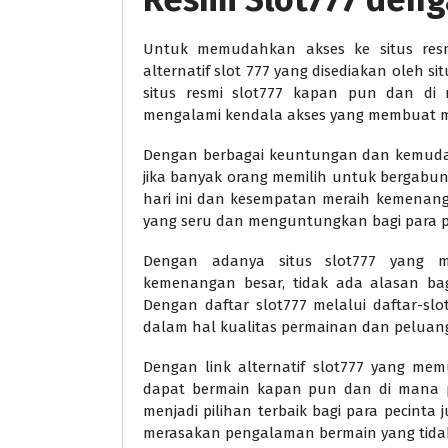
Untuk memudahkan akses ke situs resm
alternatif slot 777 yang disediakan oleh s
situs resmi slot777 kapan pun dan di
mengalami kendala akses yang membuat m
Dengan berbagai keuntungan dan kemudaha
jika banyak orang memilih untuk bergabun
hari ini dan kesempatan meraih kemenang
yang seru dan menguntungkan bagi para 
Dengan adanya situs slot777 yang m
kemenangan besar, tidak ada alasan ba
Dengan daftar slot777 melalui daftar-s
dalam hal kualitas permainan dan peluang 
Dengan link alternatif slot777 yang mem
dapat bermain kapan pun dan di mana pu
menjadi pilihan terbaik bagi para pecinta
merasakan pengalaman bermain yang tidak