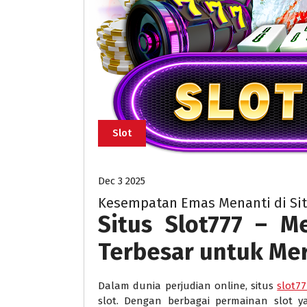
Slot
Dec 3 2025
Kesempatan Emas Menanti di Situ
Situs Slot777 – 
Terbesar untuk Me
Dalam dunia perjudian online, situs
slot77
slot. Dengan berbagai permainan slot