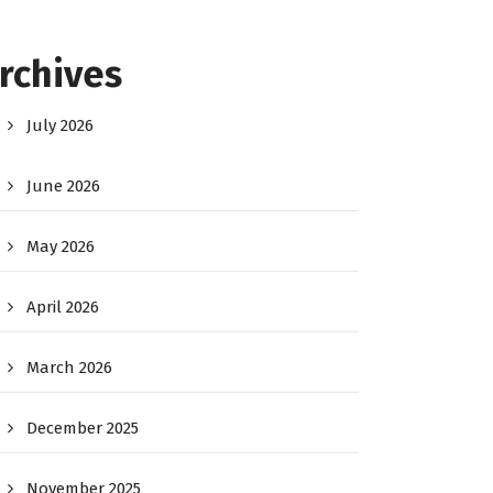
rchives
July 2026
June 2026
May 2026
April 2026
March 2026
December 2025
November 2025