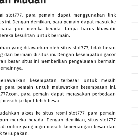
i slot777, para pemain dapat menggunakan link
itus ini. Dengan demikian, para pemain dapat masuk ke
 mana pun mereka berada, tanpa harus khawatir
ereka kesulitan untuk bermain.
n yang ditawarkan oleh situs slot777, tidak heran
g dan bermain di situs ini. Dengan kesempatan gacor
an besar, situs ini memberikan pengalaman bermain
pemainnya.
enawarkan kesempatan terbesar untuk meraih
gi para pemain untuk melewatkan kesempatan ini.
lot777.com, para pemain dapat merasakan perbedaan
meraih jackpot lebih besar.
udahkan akses ke situs resmi slot777, para pemain
n mereka berada. Dengan demikian, situs slot777
 judi online yang ingin meraih kemenangan besar dan
 terlupakan.