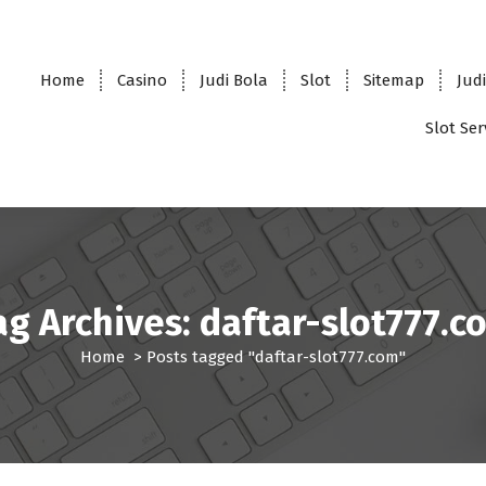
Home
Casino
Judi Bola
Slot
Sitemap
Jud
Slot Se
ag Archives: daftar-slot777.c
Home
>
Posts tagged "daftar-slot777.com"