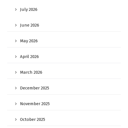
July 2026
June 2026
May 2026
April 2026
March 2026
December 2025
November 2025
October 2025