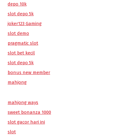
depo 10k
slot depo 5k
joker123 Gaming
slot demo
pragmatic slot
slot bet kecil
slot depo 5k
bonus new member
mahjong
mahjong ways
sweet bonanza 1000
slot gacor hari ini
slot