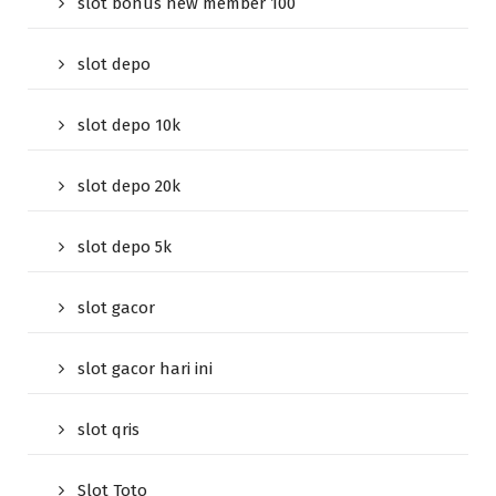
slot bonus new member 100
slot depo
slot depo 10k
slot depo 20k
slot depo 5k
slot gacor
slot gacor hari ini
slot qris
Slot Toto