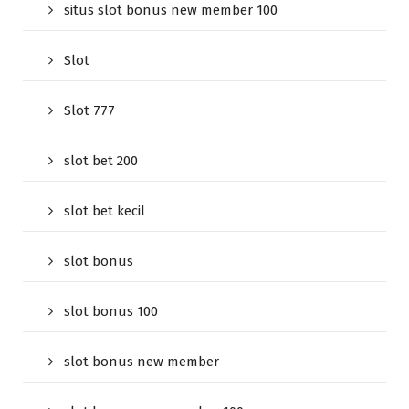
situs slot bonus new member 100
Slot
Slot 777
slot bet 200
slot bet kecil
slot bonus
slot bonus 100
slot bonus new member