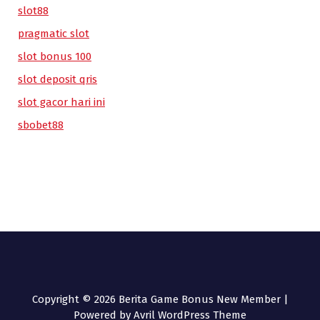
slot88
pragmatic slot
slot bonus 100
slot deposit qris
slot gacor hari ini
sbobet88
Copyright © 2026 Berita Game Bonus New Member |
Powered by
Avril WordPress Theme