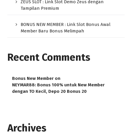
ZEUS SLOT : Link Slot Demo Zeus dengan
Tampilan Premium
BONUS NEW MEMBER : Link Slot Bonus Awal
Member Baru Bonus Melimpah
Recent Comments
Bonus New Member
on
NEYMAR88: Bonus 100% untuk New Member
dengan TO Kecil, Depo 20 Bonus 20
Archives