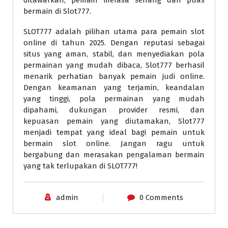
ditawarkan, pemain merasa senang dan puas
bermain di Slot777.
SLOT777 adalah pilihan utama para pemain slot
online di tahun 2025. Dengan reputasi sebagai
situs yang aman, stabil, dan menyediakan pola
permainan yang mudah dibaca, Slot777 berhasil
menarik perhatian banyak pemain judi online.
Dengan keamanan yang terjamin, keandalan
yang tinggi, pola permainan yang mudah
dipahami, dukungan provider resmi, dan
kepuasan pemain yang diutamakan, Slot777
menjadi tempat yang ideal bagi pemain untuk
bermain slot online. Jangan ragu untuk
bergabung dan merasakan pengalaman bermain
yang tak terlupakan di SLOT777!
admin
0 Comments