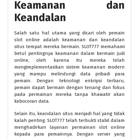
Keamanan dan
Keandalan
Salah satu hal utama yang dicari oleh pemain
slot online adalah keamanan dan keandalan
situs tempat mereka bermain. SLOT777 memahami
betul pentingnya keamanan dalam bermain judi
online, oleh karena itu mereka telah
mengimplementasikan sistem keamanan modern
yang mampu melindungi data pribadi para
pemain. Dengan teknologi enkripsi terbaru,
pemain dapat bermain dengan tenang dan fokus
pada permainan mereka tanpa khawatir akan
kebocoran data.
Selain itu, keandalan situs menjadi hal yang tidak
kalah penting. SLOT777 telah terbukti stabil dalam
menghadirkan layanan permainan slot online
kepada para pemainnya. Dengan server yang