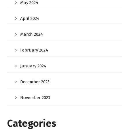
May 2024
April 2024
March 2024
February 2024
January 2024
December 2023
November 2023
Categories