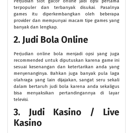
Perjudian slot gacor online jadi opsi pertama
terpopuler dan terbanyak disukai. Pasalnya
games itu diperkembangkan oleh beberapa
provider dan mempunyai macam tipe games yang
banyak dan lengkap.
2. Judi Bola Online
Perjudian online bola menjadi opsi yang juga
recommended untuk diputuskan karena game ini
sesuai kesenangan dan ketertarikan anda yang
menyenanginya. Bahkan juga banyak pula laga
olahraga yang lain dijajakan, sangat seru sekali
dalam bertaruh judi bola karena anda sekaligus
bisa menyaksikan pertandingannya di layar
televisi.
3. Judi Kasino / Live
Kasino