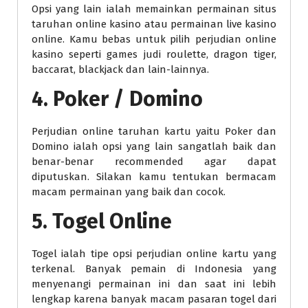
Opsi yang lain ialah memainkan permainan situs
taruhan online kasino atau permainan live kasino
online. Kamu bebas untuk pilih perjudian online
kasino seperti games judi roulette, dragon tiger,
baccarat, blackjack dan lain-lainnya.
4. Poker / Domino
Perjudian online taruhan kartu yaitu Poker dan
Domino ialah opsi yang lain sangatlah baik dan
benar-benar recommended agar dapat
diputuskan. Silakan kamu tentukan bermacam
macam permainan yang baik dan cocok.
5. Togel Online
Togel ialah tipe opsi perjudian online kartu yang
terkenal. Banyak pemain di Indonesia yang
menyenangi permainan ini dan saat ini lebih
lengkap karena banyak macam pasaran togel dari