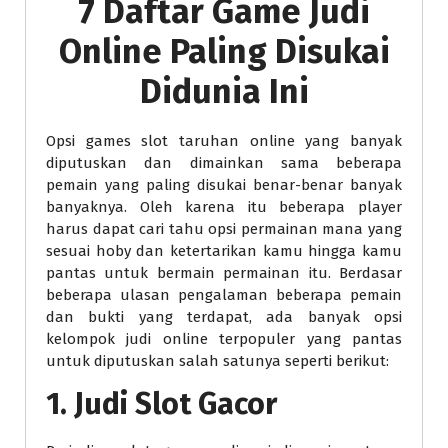
7 Daftar Game Judi
Online Paling Disukai
Didunia Ini
Opsi games slot taruhan online yang banyak
diputuskan dan dimainkan sama beberapa
pemain yang paling disukai benar-benar banyak
banyaknya. Oleh karena itu beberapa player
harus dapat cari tahu opsi permainan mana yang
sesuai hoby dan ketertarikan kamu hingga kamu
pantas untuk bermain permainan itu. Berdasar
beberapa ulasan pengalaman beberapa pemain
dan bukti yang terdapat, ada banyak opsi
kelompok judi online terpopuler yang pantas
untuk diputuskan salah satunya seperti berikut:
1. Judi Slot Gacor