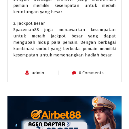
pemain memiliki kesempatan untuk meraih
keuntungan yang besar.
3. Jackpot Besar
Spaceman88 juga menawarkan kesempatan
untuk meraih jackpot besar yang dapat
mengubah hidup para pemain. Dengan berbagai
kombinasi simbol yang berbeda, pemain memiliki
kesempatan untuk memenangkan hadiah besar.
admin
0 Comments