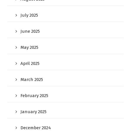
July 2025
June 2025
May 2025
April 2025
March 2025
February 2025
January 2025
December 2024