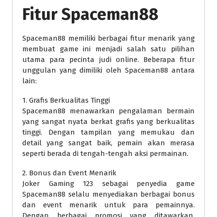
Fitur Spaceman88
Spaceman88 memiliki berbagai fitur menarik yang
membuat game ini menjadi salah satu pilihan
utama para pecinta judi online. Beberapa fitur
unggulan yang dimiliki oleh Spaceman88 antara
lain:
1. Grafis Berkualitas Tinggi
Spaceman88 menawarkan pengalaman bermain
yang sangat nyata berkat grafis yang berkualitas
tinggi. Dengan tampilan yang memukau dan
detail yang sangat baik, pemain akan merasa
seperti berada di tengah-tengah aksi permainan.
2. Bonus dan Event Menarik
Joker Gaming 123 sebagai penyedia game
Spaceman88 selalu menyediakan berbagai bonus
dan event menarik untuk para pemainnya.
Dengan berbagai promosi yang ditawarkan,