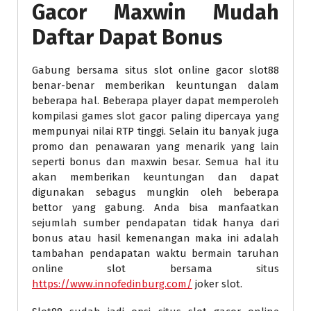
Gacor Maxwin Mudah
Daftar Dapat Bonus
Gabung bersama situs slot online gacor slot88
benar-benar memberikan keuntungan dalam
beberapa hal. Beberapa player dapat memperoleh
kompilasi games slot gacor paling dipercaya yang
mempunyai nilai RTP tinggi. Selain itu banyak juga
promo dan penawaran yang menarik yang lain
seperti bonus dan maxwin besar. Semua hal itu
akan memberikan keuntungan dan dapat
digunakan sebagus mungkin oleh beberapa
bettor yang gabung. Anda bisa manfaatkan
sejumlah sumber pendapatan tidak hanya dari
bonus atau hasil kemenangan maka ini adalah
tambahan pendapatan waktu bermain taruhan
online slot bersama situs
https://www.innofedinburg.com/
joker slot.