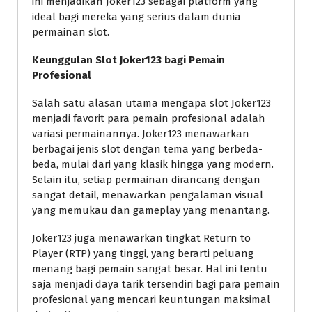
ini menjadikan Joker123 sebagai platform yang
ideal bagi mereka yang serius dalam dunia
permainan slot.
Keunggulan Slot Joker123 bagi Pemain
Profesional
Salah satu alasan utama mengapa slot Joker123
menjadi favorit para pemain profesional adalah
variasi permainannya. Joker123 menawarkan
berbagai jenis slot dengan tema yang berbeda-
beda, mulai dari yang klasik hingga yang modern.
Selain itu, setiap permainan dirancang dengan
sangat detail, menawarkan pengalaman visual
yang memukau dan gameplay yang menantang.
Joker123 juga menawarkan tingkat Return to
Player (RTP) yang tinggi, yang berarti peluang
menang bagi pemain sangat besar. Hal ini tentu
saja menjadi daya tarik tersendiri bagi para pemain
profesional yang mencari keuntungan maksimal