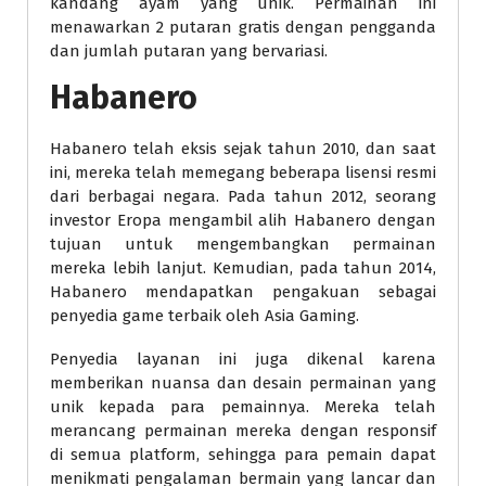
kandang ayam yang unik. Permainan ini
menawarkan 2 putaran gratis dengan pengganda
dan jumlah putaran yang bervariasi.
Habanero
Habanero telah eksis sejak tahun 2010, dan saat
ini, mereka telah memegang beberapa lisensi resmi
dari berbagai negara. Pada tahun 2012, seorang
investor Eropa mengambil alih Habanero dengan
tujuan untuk mengembangkan permainan
mereka lebih lanjut. Kemudian, pada tahun 2014,
Habanero mendapatkan pengakuan sebagai
penyedia game terbaik oleh Asia Gaming.
Penyedia layanan ini juga dikenal karena
memberikan nuansa dan desain permainan yang
unik kepada para pemainnya. Mereka telah
merancang permainan mereka dengan responsif
di semua platform, sehingga para pemain dapat
menikmati pengalaman bermain yang lancar dan