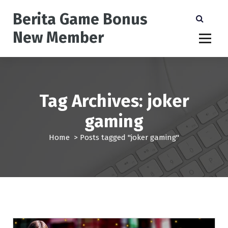
S
Berita Game Bonus
k
i
New Member
p
t
o
c
o
n
Tag Archives: joker
t
gaming
e
n
Home
>
Posts tagged "joker gaming"
t