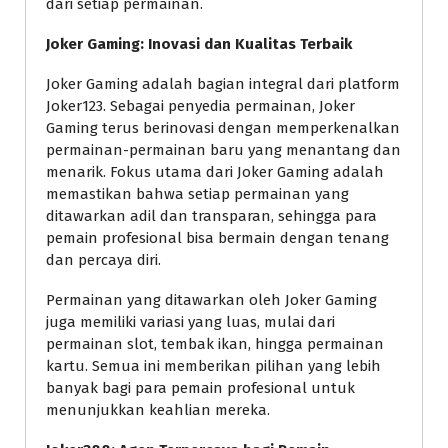
dari setiap permainan.
Joker Gaming: Inovasi dan Kualitas Terbaik
Joker Gaming adalah bagian integral dari platform
Joker123. Sebagai penyedia permainan, Joker
Gaming terus berinovasi dengan memperkenalkan
permainan-permainan baru yang menantang dan
menarik. Fokus utama dari Joker Gaming adalah
memastikan bahwa setiap permainan yang
ditawarkan adil dan transparan, sehingga para
pemain profesional bisa bermain dengan tenang
dan percaya diri.
Permainan yang ditawarkan oleh Joker Gaming
juga memiliki variasi yang luas, mulai dari
permainan slot, tembak ikan, hingga permainan
kartu. Semua ini memberikan pilihan yang lebih
banyak bagi para pemain profesional untuk
menunjukkan keahlian mereka.