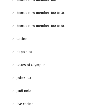
bonus new member 100 to 3x
bonus new member 100 to 5x
Casino
depo slot
Gates of Olympus
Joker 123
Judi Bola
live casino