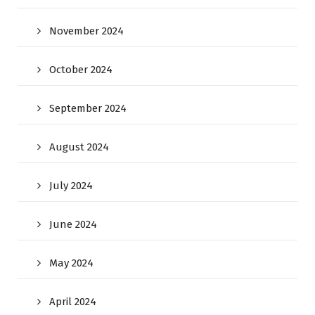
November 2024
October 2024
September 2024
August 2024
July 2024
June 2024
May 2024
April 2024