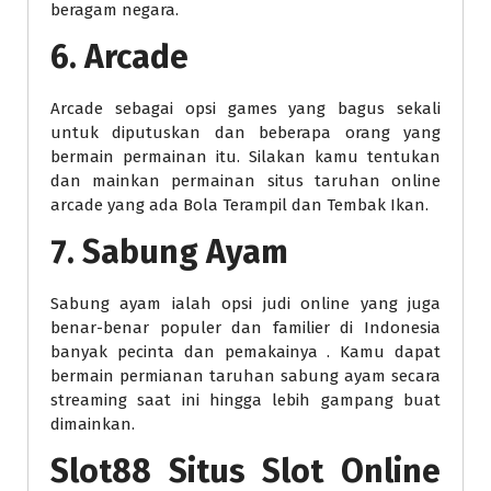
beragam negara.
6. Arcade
Arcade sebagai opsi games yang bagus sekali
untuk diputuskan dan beberapa orang yang
bermain permainan itu. Silakan kamu tentukan
dan mainkan permainan situs taruhan online
arcade yang ada Bola Terampil dan Tembak Ikan.
7. Sabung Ayam
Sabung ayam ialah opsi judi online yang juga
benar-benar populer dan familier di Indonesia
banyak pecinta dan pemakainya . Kamu dapat
bermain permianan taruhan sabung ayam secara
streaming saat ini hingga lebih gampang buat
dimainkan.
Slot88 Situs Slot Online