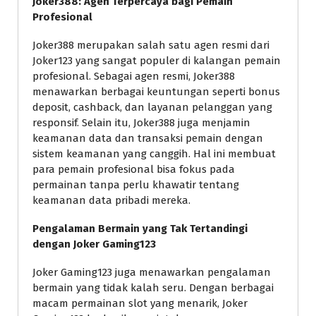
Joker388: Agen Terpercaya bagi Pemain
Profesional
Joker388 merupakan salah satu agen resmi dari
Joker123 yang sangat populer di kalangan pemain
profesional. Sebagai agen resmi, Joker388
menawarkan berbagai keuntungan seperti bonus
deposit, cashback, dan layanan pelanggan yang
responsif. Selain itu, Joker388 juga menjamin
keamanan data dan transaksi pemain dengan
sistem keamanan yang canggih. Hal ini membuat
para pemain profesional bisa fokus pada
permainan tanpa perlu khawatir tentang
keamanan data pribadi mereka.
Pengalaman Bermain yang Tak Tertandingi
dengan Joker Gaming123
Joker Gaming123 juga menawarkan pengalaman
bermain yang tidak kalah seru. Dengan berbagai
macam permainan slot yang menarik, Joker