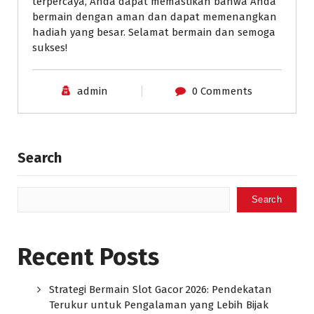
terpercaya, Anda dapat memastikan bahwa Anda
bermain dengan aman dan dapat memenangkan
hadiah yang besar. Selamat bermain dan semoga
sukses!
admin
0 Comments
Search
Search
Recent Posts
Strategi Bermain Slot Gacor 2026: Pendekatan
Terukur untuk Pengalaman yang Lebih Bijak