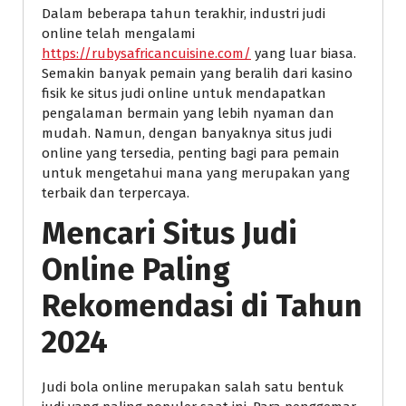
Dalam beberapa tahun terakhir, industri judi
online telah mengalami
https://rubysafricancuisine.com/
yang luar biasa.
Semakin banyak pemain yang beralih dari kasino
fisik ke situs judi online untuk mendapatkan
pengalaman bermain yang lebih nyaman dan
mudah. Namun, dengan banyaknya situs judi
online yang tersedia, penting bagi para pemain
untuk mengetahui mana yang merupakan yang
terbaik dan terpercaya.
Mencari Situs Judi
Online Paling
Rekomendasi di Tahun
2024
Judi bola online merupakan salah satu bentuk