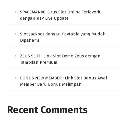
SPACEMAN88, Situs Slot Online Terfavorit
dengan RTP Live Update
Slot Jackpot dengan Paytable yang Mudah
Dipahami
ZEUS SLOT : Link Slot Demo Zeus dengan
Tampilan Premium
BONUS NEW MEMBER : Link Slot Bonus Awal
Member Baru Bonus Melimpah
Recent Comments