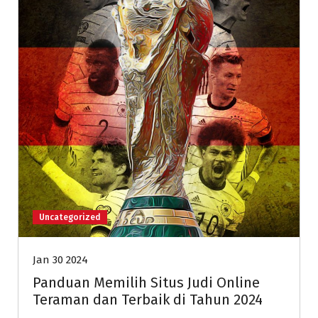
Uncategorized
Jan 30 2024
Panduan Memilih Situs Judi Online
Teraman dan Terbaik di Tahun 2024