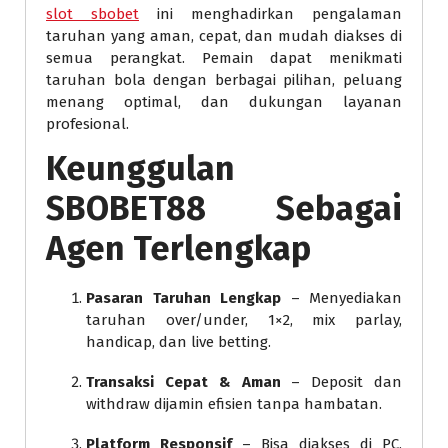
slot sbobet
ini menghadirkan pengalaman
taruhan yang aman, cepat, dan mudah diakses di
semua perangkat. Pemain dapat menikmati
taruhan bola dengan berbagai pilihan, peluang
menang optimal, dan dukungan layanan
profesional.
Keunggulan
SBOBET88 Sebagai
Agen Terlengkap
Pasaran Taruhan Lengkap
– Menyediakan
taruhan over/under, 1×2, mix parlay,
handicap, dan live betting.
Transaksi Cepat & Aman
– Deposit dan
withdraw dijamin efisien tanpa hambatan.
Platform Responsif
– Bisa diakses di PC,