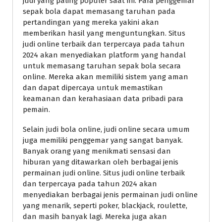
judi yang paling populer saat ini. Para penggemar
sepak bola dapat memasang taruhan pada
pertandingan yang mereka yakini akan
memberikan hasil yang menguntungkan. Situs
judi online terbaik dan terpercaya pada tahun
2024 akan menyediakan platform yang handal
untuk memasang taruhan sepak bola secara
online. Mereka akan memiliki sistem yang aman
dan dapat dipercaya untuk memastikan
keamanan dan kerahasiaan data pribadi para
pemain.
Selain judi bola online, judi online secara umum
juga memiliki penggemar yang sangat banyak.
Banyak orang yang menikmati sensasi dan
hiburan yang ditawarkan oleh berbagai jenis
permainan judi online. Situs judi online terbaik
dan terpercaya pada tahun 2024 akan
menyediakan berbagai jenis permainan judi online
yang menarik, seperti poker, blackjack, roulette,
dan masih banyak lagi. Mereka juga akan