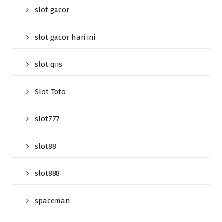
slot gacor
slot gacor hari ini
slot qris
Slot Toto
slot777
slot88
slot888
spaceman