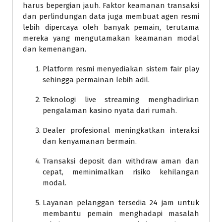
harus bepergian jauh. Faktor keamanan transaksi
dan perlindungan data juga membuat agen resmi
lebih dipercaya oleh banyak pemain, terutama
mereka yang mengutamakan keamanan modal
dan kemenangan.
Platform resmi menyediakan sistem fair play
sehingga permainan lebih adil.
Teknologi live streaming menghadirkan
pengalaman kasino nyata dari rumah.
Dealer profesional meningkatkan interaksi
dan kenyamanan bermain.
Transaksi deposit dan withdraw aman dan
cepat, meminimalkan risiko kehilangan
modal.
Layanan pelanggan tersedia 24 jam untuk
membantu pemain menghadapi masalah