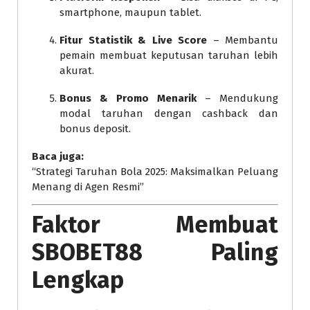
smartphone, maupun tablet.
Fitur Statistik & Live Score
– Membantu
pemain membuat keputusan taruhan lebih
akurat.
Bonus & Promo Menarik
– Mendukung
modal taruhan dengan cashback dan
bonus deposit.
Baca juga:
“Strategi Taruhan Bola 2025: Maksimalkan Peluang
Menang di Agen Resmi”
Faktor Membuat
SBOBET88 Paling
Lengkap