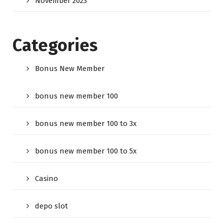
November 2023
Categories
Bonus New Member
bonus new member 100
bonus new member 100 to 3x
bonus new member 100 to 5x
Casino
depo slot