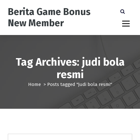
S
Berita Game Bonus
k
i
New Member
p
t
o
c
o
n
Tag Archives: judi bola
t
resmi
e
n
Home
>
Posts tagged "judi bola resmi"
t
Slot