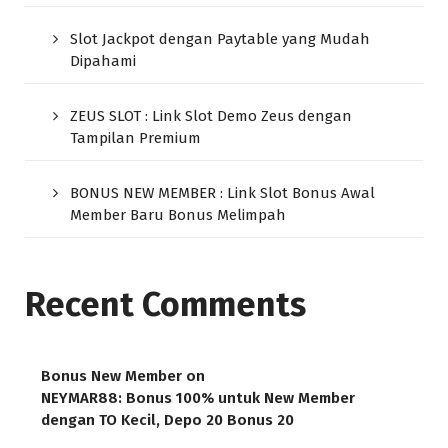
Slot Jackpot dengan Paytable yang Mudah
Dipahami
ZEUS SLOT : Link Slot Demo Zeus dengan
Tampilan Premium
BONUS NEW MEMBER : Link Slot Bonus Awal
Member Baru Bonus Melimpah
Recent Comments
Bonus New Member
on
NEYMAR88: Bonus 100% untuk New Member
dengan TO Kecil, Depo 20 Bonus 20