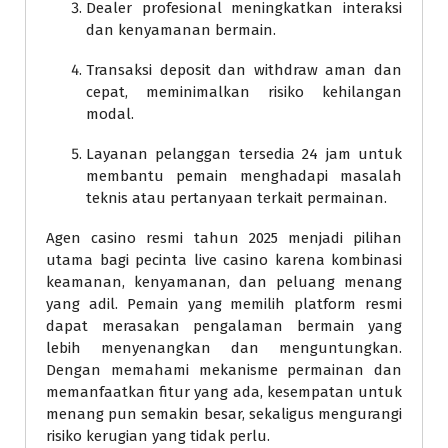
Dealer profesional meningkatkan interaksi
dan kenyamanan bermain.
Transaksi deposit dan withdraw aman dan
cepat, meminimalkan risiko kehilangan
modal.
Layanan pelanggan tersedia 24 jam untuk
membantu pemain menghadapi masalah
teknis atau pertanyaan terkait permainan.
Agen casino resmi tahun 2025 menjadi pilihan
utama bagi pecinta live casino karena kombinasi
keamanan, kenyamanan, dan peluang menang
yang adil. Pemain yang memilih platform resmi
dapat merasakan pengalaman bermain yang
lebih menyenangkan dan menguntungkan.
Dengan memahami mekanisme permainan dan
memanfaatkan fitur yang ada, kesempatan untuk
menang pun semakin besar, sekaligus mengurangi
risiko kerugian yang tidak perlu.