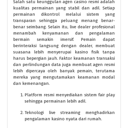
Salah satu keunggulan agen casino resmi adalah
kualitas permainan yang stabil dan adil. Setiap
permainan dikontrol melalui sistem yang
transparan sehingga peluang menang benar-
benar seimbang. Selain itu, live dealer profesional
menambah kenyamanan dan pengalaman
bermain semakin imersif. Pemain dapat
berinteraksi langsung dengan dealer, membuat
suasana lebih menyerupai kasino fisik tanpa
harus bepergian jauh. Faktor keamanan transaksi
dan perlindungan data juga membuat agen resmi
lebih dipercaya oleh banyak pemain, terutama
mereka yang mengutamakan keamanan modal
dan kemenangan.
Platform resmi menyediakan sistem fair play
sehingga permainan lebih adil.
Teknologi live streaming menghadirkan
pengalaman kasino nyata dari rumah.