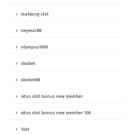
mahjong slot
neymar88
olympus1000
sbobet
sbobet88
situs slot bonus new member
situs slot bonus new member 100
Slot