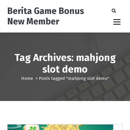
S
Berita Game Bonus
k
i
New Member
p
t
o
c
o
n
Tag Archives: mahjong
t
slot demo
e
n
Home
>
Posts tagged "mahjong slot demo"
t