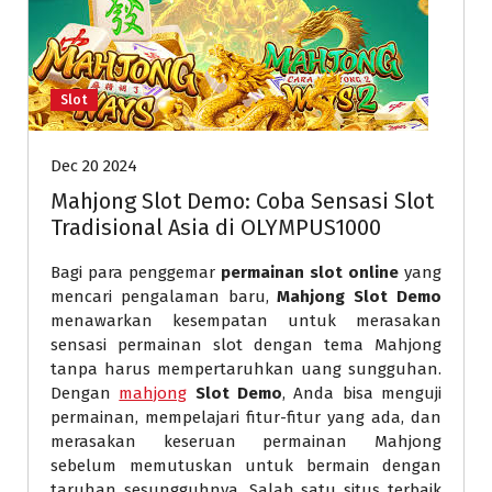
Slot
Dec 20 2024
Mahjong Slot Demo: Coba Sensasi Slot
Tradisional Asia di OLYMPUS1000
Bagi para penggemar
permainan slot online
yang
mencari pengalaman baru,
Mahjong Slot Demo
menawarkan kesempatan untuk merasakan
sensasi permainan slot dengan tema Mahjong
tanpa harus mempertaruhkan uang sungguhan.
Dengan
mahjong
Slot Demo
, Anda bisa menguji
permainan, mempelajari fitur-fitur yang ada, dan
merasakan keseruan permainan Mahjong
sebelum memutuskan untuk bermain dengan
taruhan sesungguhnya. Salah satu situs terbaik