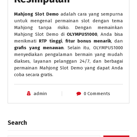
Mahjong Slot Demo
adalah cara yang sempurna
untuk mengenal permainan slot dengan tema
Mahjong tanpa risiko. Dengan memainkan
Mahjong Slot Demo di
OLYMPUS1000
, Anda bisa
menikmati
RTP tinggi
,
fitur bonus menarik
, dan
grafis yang menawan
. Selain itu, OLYMPUS1000
menyediakan pengalaman bermain yang mudah
diakses, layanan pelanggan 24/7, dan berbagai
permainan Mahjong Slot Demo yang dapat Anda
coba secara gratis.
admin
0 Comments
Search