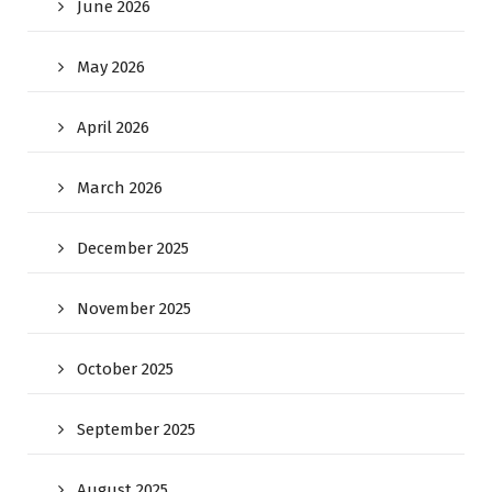
June 2026
May 2026
April 2026
March 2026
December 2025
November 2025
October 2025
September 2025
August 2025