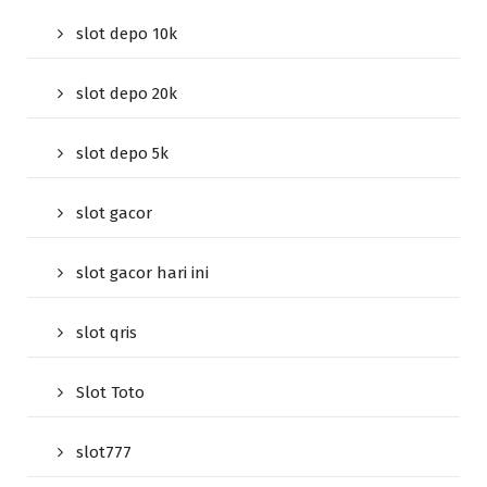
slot depo 10k
slot depo 20k
slot depo 5k
slot gacor
slot gacor hari ini
slot qris
Slot Toto
slot777