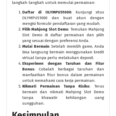
langkah-langkah untuk memulai permainan:
Daftar di OLYMPUS1000
: Kunjungi situs
OLYMPUS1000 dan buat akun dengan
mengisi formulir pendaftaran yang mudah.
Pilih Mahjong Slot Demo
: Temukan Mahjong
Slot Demo di daftar permainan dan pilih
yang sesuai dengan preferensi Anda.
Mulai Bermain
: Setelah memilih game, Anda
bisa langsung bermain menggunakan kredit
virtual tanpa perlu melakukan deposit.
Eksperimen dengan Taruhan dan Fitur
Bonus
: Cobalah berbagai taruhan dan
manfaatkan fitur bonus dalam permainan
untuk memahami cara kerja permainan.
Nikmati Permainan Tanpa Risiko
: Terus
bermain dan nikmati Mahjong Slot Demo
tanpa khawatir kehilangan uang
sungguhan.
Kesimpulan