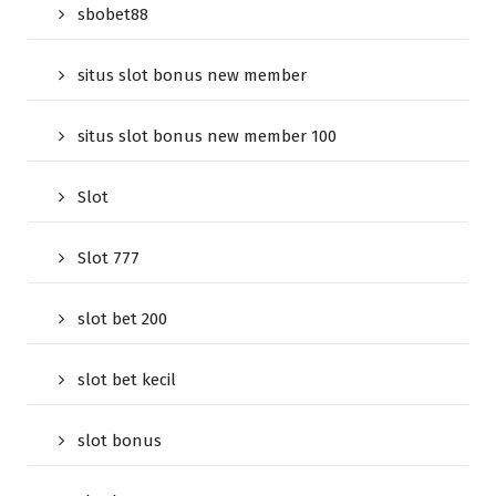
sbobet88
situs slot bonus new member
situs slot bonus new member 100
Slot
Slot 777
slot bet 200
slot bet kecil
slot bonus