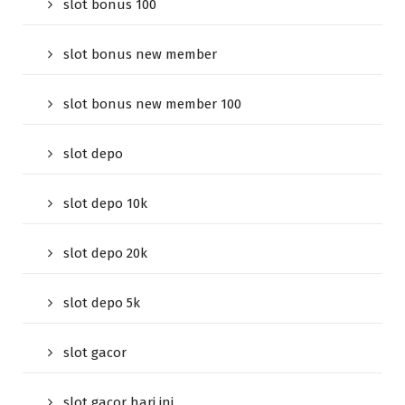
slot bonus 100
slot bonus new member
slot bonus new member 100
slot depo
slot depo 10k
slot depo 20k
slot depo 5k
slot gacor
slot gacor hari ini