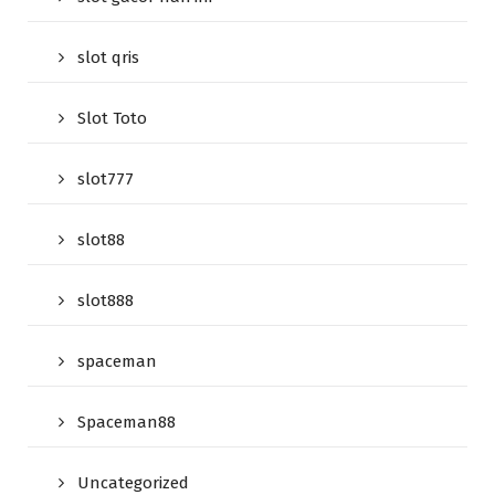
slot qris
Slot Toto
slot777
slot88
slot888
spaceman
Spaceman88
Uncategorized