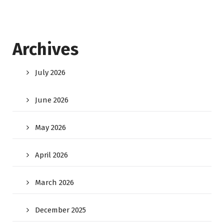
Archives
July 2026
June 2026
May 2026
April 2026
March 2026
December 2025