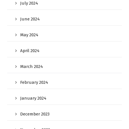
July 2024
June 2024
May 2024
April 2024
March 2024
February 2024
January 2024
December 2023