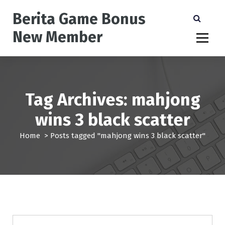
S
Berita Game Bonus
k
i
New Member
p
t
o
c
o
n
Tag Archives: mahjong
t
wins 3 black scatter
e
n
Home
>
Posts tagged "mahjong wins 3 black scatter"
t
Slot