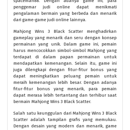
spaceman88. Dengan adanya game ini, para
penggemar judi online dapat menikmati
pengalaman bermain yang berbeda dan menarik
dari game-game judi online lainnya.
Mahjong Wins 3 Black Scatter menghadirkan
gameplay yang menarik dan seru dengan konsep
permainan yang unik. Dalam game ini, pemain
harus mencocokkan simbol-simbol Mahjong yang
terdapat di dalam papan permainan untuk
mendapatkan kemenangan. Selain itu, game ini
juga dilengkapi dengan fitur-fitur bonus yang
dapat meningkatkan peluang pemain untuk
meraih kemenangan lebih besar. Dengan adanya
fitur-fitur bonus yang menarik, para pemain
dapat merasa lebih tertantang dan terhibur saat
bermain Mahjong Wins 3 Black Scatter.
Salah satu keunggulan dari Mahjong Wins 3 Black
Scatter adalah tampilan grafis yang memukau.
Dengan desain yang modern dan menarik, game