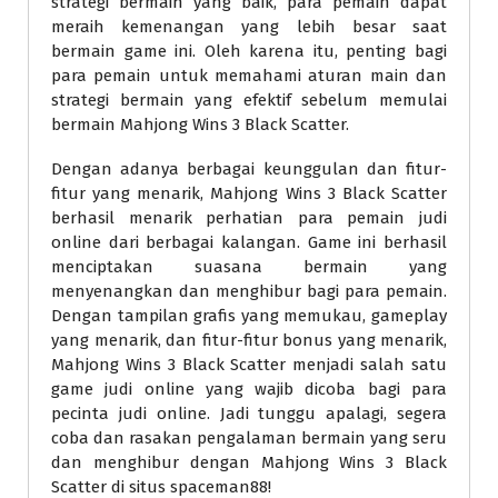
strategi bermain yang baik, para pemain dapat
meraih kemenangan yang lebih besar saat
bermain game ini. Oleh karena itu, penting bagi
para pemain untuk memahami aturan main dan
strategi bermain yang efektif sebelum memulai
bermain Mahjong Wins 3 Black Scatter.
Dengan adanya berbagai keunggulan dan fitur-
fitur yang menarik, Mahjong Wins 3 Black Scatter
berhasil menarik perhatian para pemain judi
online dari berbagai kalangan. Game ini berhasil
menciptakan suasana bermain yang
menyenangkan dan menghibur bagi para pemain.
Dengan tampilan grafis yang memukau, gameplay
yang menarik, dan fitur-fitur bonus yang menarik,
Mahjong Wins 3 Black Scatter menjadi salah satu
game judi online yang wajib dicoba bagi para
pecinta judi online. Jadi tunggu apalagi, segera
coba dan rasakan pengalaman bermain yang seru
dan menghibur dengan Mahjong Wins 3 Black
Scatter di situs spaceman88!