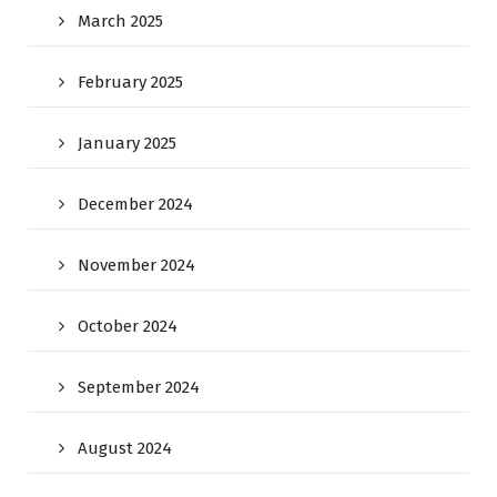
March 2025
February 2025
January 2025
December 2024
November 2024
October 2024
September 2024
August 2024