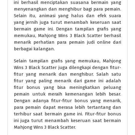
ini berhasil menciptakan suasana bermain yang
menyenangkan dan menghibur bagi para pemain.
Selain itu, animasi yang halus dan efek suara
yang jernih juga turut menambah keseruan saat
bermain game ini. Dengan tampilan grafis yang
memukau, Mahjong Wins 3 Black Scatter berhasil
menarik perhatian para pemain judi online dari
berbagai kalangan.
Selain tampilan grafis yang memukau, Mahjong
Wins 3 Black Scatter juga dilengkapi dengan fitur-
fitur yang menarik dan menghibur. Salah satu
fitur yang paling menarik dari game ini adalah
fitur bonus yang bisa meningkatkan peluang
pemain untuk meraih kemenangan lebih besar.
Dengan adanya fitur-fitur bonus yang menarik,
para pemain dapat merasa lebih tertantang dan
terhibur saat bermain game ini. Fitur-fitur bonus
ini juga turut menambah keseruan saat bermain
Mahjong Wins 3 Black Scatter.