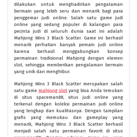
dilakukan untuk menghadirkan pengalaman
bermain yang lebih seru dan menarik bagi para
penggemar judi online. Salah satu game judi
online yang sedang populer di kalangan para
pecinta judi di seluruh dunia saat ini adalah
Mahjong Wins 3 Black Scatter. Game ini berhasil
menarik perhatian banyak pemain judi online
karena berhasil menggabungkan konsep
permainan tradisional Mahjong dengan elemen
slot, sehingga memberikan pengalaman bermain
yang unik dan menghibur.
Mahjong Wins 3 Black Scatter merupakan salah
satu game
mahjong slot
yang bisa Anda temukan
di situs spaceman88, situs judi online yang
terkenal dengan koleksi permainan judi online
yang lengkap dan kualitasnya. Dengan tampilan
grafis yang memukau dan gameplay yang
menarik, Mahjong Wins 3 Black Scatter berhasil
menjadi salah satu permainan favorit di situs