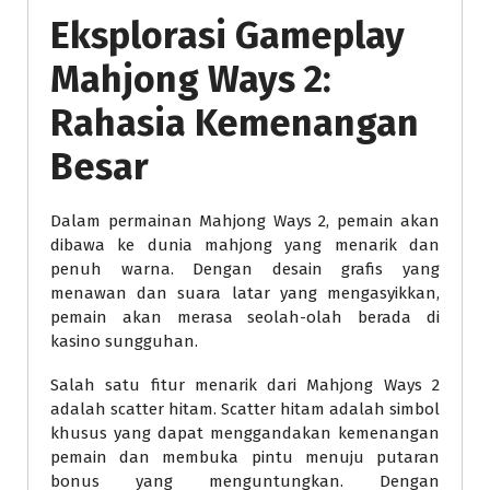
Eksplorasi Gameplay
Mahjong Ways 2:
Rahasia Kemenangan
Besar
Dalam permainan Mahjong Ways 2, pemain akan
dibawa ke dunia mahjong yang menarik dan
penuh warna. Dengan desain grafis yang
menawan dan suara latar yang mengasyikkan,
pemain akan merasa seolah-olah berada di
kasino sungguhan.
Salah satu fitur menarik dari Mahjong Ways 2
adalah scatter hitam. Scatter hitam adalah simbol
khusus yang dapat menggandakan kemenangan
pemain dan membuka pintu menuju putaran
bonus yang menguntungkan. Dengan