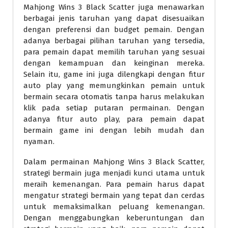
Mahjong Wins 3 Black Scatter juga menawarkan
berbagai jenis taruhan yang dapat disesuaikan
dengan preferensi dan budget pemain. Dengan
adanya berbagai pilihan taruhan yang tersedia,
para pemain dapat memilih taruhan yang sesuai
dengan kemampuan dan keinginan mereka.
Selain itu, game ini juga dilengkapi dengan fitur
auto play yang memungkinkan pemain untuk
bermain secara otomatis tanpa harus melakukan
klik pada setiap putaran permainan. Dengan
adanya fitur auto play, para pemain dapat
bermain game ini dengan lebih mudah dan
nyaman.
Dalam permainan Mahjong Wins 3 Black Scatter,
strategi bermain juga menjadi kunci utama untuk
meraih kemenangan. Para pemain harus dapat
mengatur strategi bermain yang tepat dan cerdas
untuk memaksimalkan peluang kemenangan.
Dengan menggabungkan keberuntungan dan