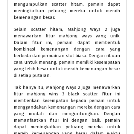
mengumpulkan scatter hitam, pemain dapat
meningkatkan peluang mereka untuk meraih
kemenangan besar.
Selain scatter hitam, Mahjong Ways 2 juga
menawarkan fitur mahjong ways yang unik.
Dalam fitur ini, pemain dapat membentuk
kombinasi kemenangan dengan cara yang
berbeda dari permainan slot biasa. Dengan ribuan
cara untuk menang, pemain memiliki kesempatan
yang lebih besar untuk meraih kemenangan besar
di setiap putaran.
Tak hanya itu, Mahjong Ways 2 juga menawarkan
fitur mahjong wins 3 black scatter. Fitur ini
memberikan kesempatan kepada pemain untuk
menggandakan kemenangan mereka dengan cara
yang mudah dan menguntungkan. Dengan
memanfaatkan fitur ini dengan baik, pemain
dapat meningkatkan peluang mereka untuk
meraih kemenangan yang besar dalam waktu