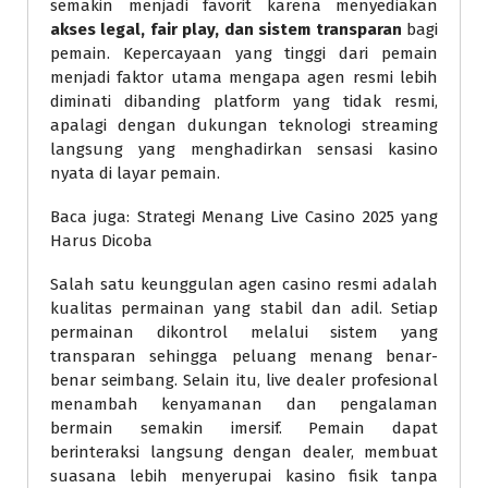
semakin menjadi favorit karena menyediakan
akses legal, fair play, dan sistem transparan
bagi
pemain. Kepercayaan yang tinggi dari pemain
menjadi faktor utama mengapa agen resmi lebih
diminati dibanding platform yang tidak resmi,
apalagi dengan dukungan teknologi streaming
langsung yang menghadirkan sensasi kasino
nyata di layar pemain.
Baca juga: Strategi Menang Live Casino 2025 yang
Harus Dicoba
Salah satu keunggulan agen casino resmi adalah
kualitas permainan yang stabil dan adil. Setiap
permainan dikontrol melalui sistem yang
transparan sehingga peluang menang benar-
benar seimbang. Selain itu, live dealer profesional
menambah kenyamanan dan pengalaman
bermain semakin imersif. Pemain dapat
berinteraksi langsung dengan dealer, membuat
suasana lebih menyerupai kasino fisik tanpa