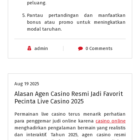
peluang.
Pantau pertandingan dan manfaatkan
bonus atau promo untuk meningkatkan
modal taruhan.
admin
0 Comments
Slot
Aug 19 2025
Alasan Agen Casino Resmi Jadi Favorit
Pecinta Live Casino 2025
Permainan live casino terus menarik perhatian
para penggemar judi online karena
casino online
menghadirkan pengalaman bermain yang realistis
dan interaktif. Tahun 2025, agen casino resmi