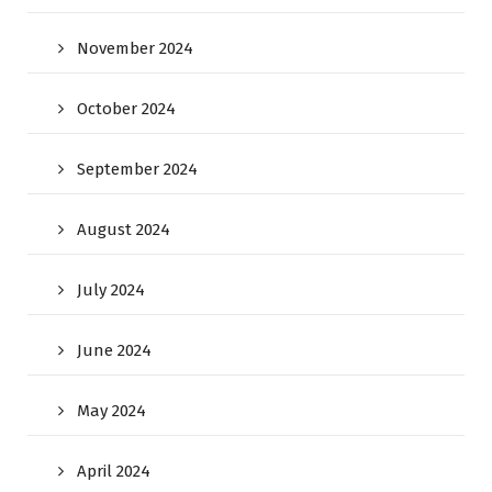
November 2024
October 2024
September 2024
August 2024
July 2024
June 2024
May 2024
April 2024