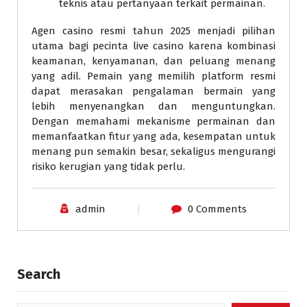
teknis atau pertanyaan terkait permainan.
Agen casino resmi tahun 2025 menjadi pilihan
utama bagi pecinta live casino karena kombinasi
keamanan, kenyamanan, dan peluang menang
yang adil. Pemain yang memilih platform resmi
dapat merasakan pengalaman bermain yang
lebih menyenangkan dan menguntungkan.
Dengan memahami mekanisme permainan dan
memanfaatkan fitur yang ada, kesempatan untuk
menang pun semakin besar, sekaligus mengurangi
risiko kerugian yang tidak perlu.
admin
0 Comments
Search