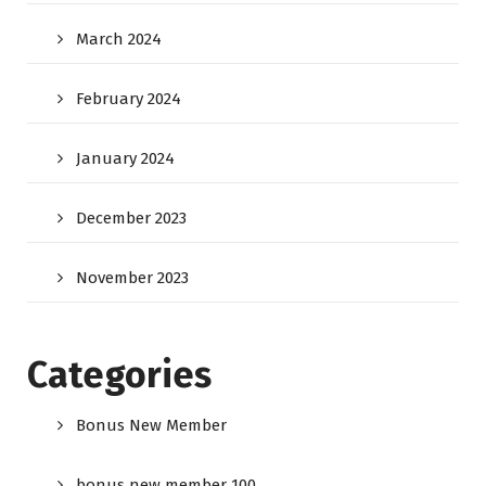
March 2024
February 2024
January 2024
December 2023
November 2023
Categories
Bonus New Member
bonus new member 100