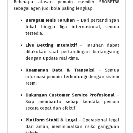
Beberapa alasan pemain memilih SBOBET88
sebagai agen judi bola paling lengkap:
Beragam Jenis Taruhan
– Dari pertandingan
lokal hingga liga internasional, semua
tersedia.
Live Betting Interaktif
– Taruhan dapat
dilakukan saat pertandingan berlangsung
dengan update real-time.
Keamanan Data & Transaksi
– Semua
informasi pemain terlindungi dengan sistem
resmi.
Dukungan Customer Service Profesional
–
Siap membantu setiap kendala pemain
secara cepat dan efektif.
Platform Stabil & Legal
– Operasional legal
dan aman, meminimalkan risiko gangguan
teknis.