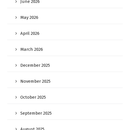
June 2026
May 2026
April 2026
March 2026
December 2025
November 2025
October 2025
September 2025
August 2025