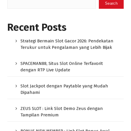
Search
Recent Posts
Strategi Bermain Slot Gacor 2026: Pendekatan
Terukur untuk Pengalaman yang Lebih Bijak
SPACEMAN88, Situs Slot Online Terfavorit
dengan RTP Live Update
Slot Jackpot dengan Paytable yang Mudah
Dipahami
ZEUS SLOT : Link Slot Demo Zeus dengan
Tampilan Premium