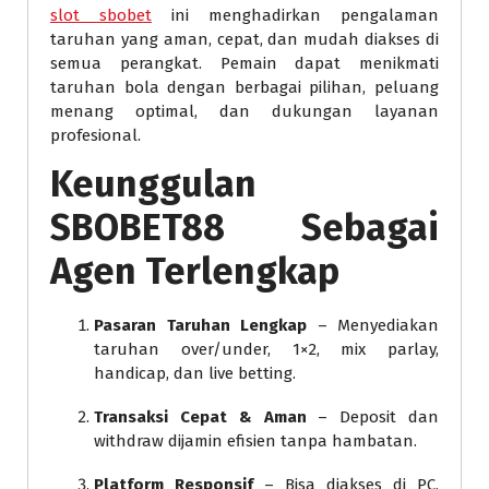
slot sbobet
ini menghadirkan pengalaman
taruhan yang aman, cepat, dan mudah diakses di
semua perangkat. Pemain dapat menikmati
taruhan bola dengan berbagai pilihan, peluang
menang optimal, dan dukungan layanan
profesional.
Keunggulan
SBOBET88 Sebagai
Agen Terlengkap
Pasaran Taruhan Lengkap
– Menyediakan
taruhan over/under, 1×2, mix parlay,
handicap, dan live betting.
Transaksi Cepat & Aman
– Deposit dan
withdraw dijamin efisien tanpa hambatan.
Platform Responsif
– Bisa diakses di PC,