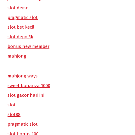
slot demo
pragmatic slot
slot bet kecil
slot depo 5k
bonus new member
mahjong
mahjong ways
sweet bonanza 1000
slot gacor hari ini
slot
slot88
pragmatic slot
slot bonus 100