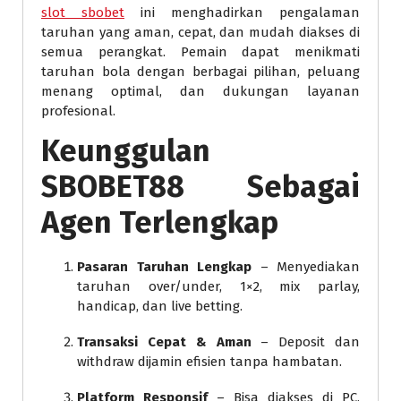
slot sbobet
ini menghadirkan pengalaman
taruhan yang aman, cepat, dan mudah diakses di
semua perangkat. Pemain dapat menikmati
taruhan bola dengan berbagai pilihan, peluang
menang optimal, dan dukungan layanan
profesional.
Keunggulan
SBOBET88 Sebagai
Agen Terlengkap
Pasaran Taruhan Lengkap
– Menyediakan
taruhan over/under, 1×2, mix parlay,
handicap, dan live betting.
Transaksi Cepat & Aman
– Deposit dan
withdraw dijamin efisien tanpa hambatan.
Platform Responsif
– Bisa diakses di PC,