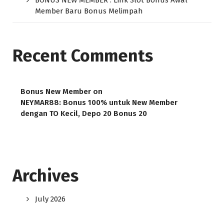
BONUS NEW MEMBER : Link Slot Bonus Awal
Member Baru Bonus Melimpah
Recent Comments
Bonus New Member
on
NEYMAR88: Bonus 100% untuk New Member
dengan TO Kecil, Depo 20 Bonus 20
Archives
July 2026