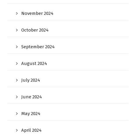
November 2024
October 2024
September 2024
August 2024
July 2024
June 2024
May 2024
April 2024