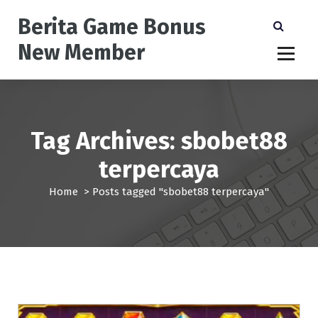
S
Berita Game Bonus
k
i
New Member
p
t
o
c
o
n
Tag Archives: sbobet88
t
terpercaya
e
n
Home
>
Posts tagged "sbobet88 terpercaya"
t