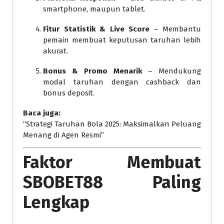
smartphone, maupun tablet.
Fitur Statistik & Live Score
– Membantu
pemain membuat keputusan taruhan lebih
akurat.
Bonus & Promo Menarik
– Mendukung
modal taruhan dengan cashback dan
bonus deposit.
Baca juga:
“Strategi Taruhan Bola 2025: Maksimalkan Peluang
Menang di Agen Resmi”
Faktor Membuat
SBOBET88 Paling
Lengkap