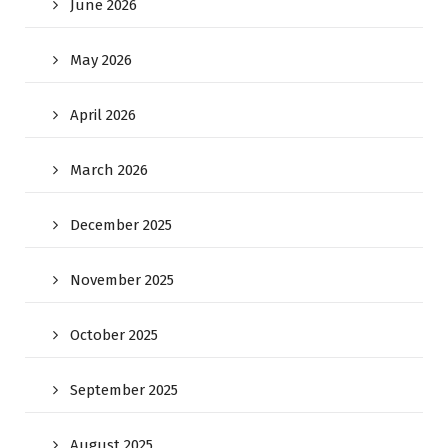
June 2026
May 2026
April 2026
March 2026
December 2025
November 2025
October 2025
September 2025
August 2025