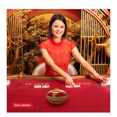
live casino