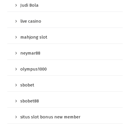
Judi Bola
live casino
mahjong slot
neymar88
olympus1000
sbobet
sbobet88
situs slot bonus new member