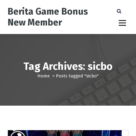
S
Berita Game Bonus
k
i
New Member
p
t
o
c
o
n
Tag Archives: sicbo
t
e
Home
>
Posts tagged "sicbo"
n
t