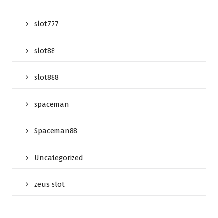
slot777
slot88
slot888
spaceman
Spaceman88
Uncategorized
zeus slot