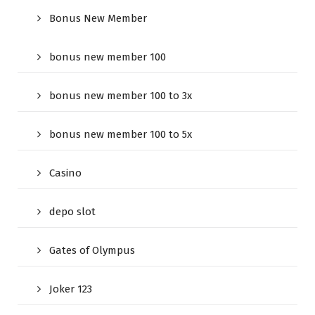
Bonus New Member
bonus new member 100
bonus new member 100 to 3x
bonus new member 100 to 5x
Casino
depo slot
Gates of Olympus
Joker 123