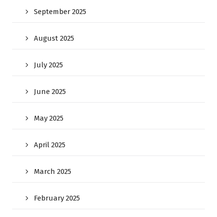
September 2025
August 2025
July 2025
June 2025
May 2025
April 2025
March 2025
February 2025