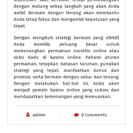
dengan matang setiap langkah yang akan Anda
ambil. Bermain dengan tenang akan membantu
Anda tetap fokus dan mengambil keputusan yang
tepat.
Dengan mengikuti strategi bermain yang efektif,
Anda memiliki peluang besar untuk
memenangkan permainan roulette online atau
sicbo dadu di kasino online. Pahami aturan
permainan, tetapkan batasan taruhan, gunakan
strategi yang tepat, manfaatkan bonus dan
promosi, serta bermain dengan sabar dan tenang.
Dengan melakukan hal-hal ini, Anda akan
menjadi pemain kasino online yang sukses dan
mendapatkan kemenangan yang memuaskan.
admin
0 Comments