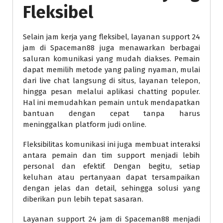
Fleksibel
Selain jam kerja yang fleksibel, layanan support 24
jam di Spaceman88 juga menawarkan berbagai
saluran komunikasi yang mudah diakses. Pemain
dapat memilih metode yang paling nyaman, mulai
dari live chat langsung di situs, layanan telepon,
hingga pesan melalui aplikasi chatting populer.
Hal ini memudahkan pemain untuk mendapatkan
bantuan dengan cepat tanpa harus
meninggalkan platform judi online.
Fleksibilitas komunikasi ini juga membuat interaksi
antara pemain dan tim support menjadi lebih
personal dan efektif. Dengan begitu, setiap
keluhan atau pertanyaan dapat tersampaikan
dengan jelas dan detail, sehingga solusi yang
diberikan pun lebih tepat sasaran.
Layanan support 24 jam di Spaceman88 menjadi