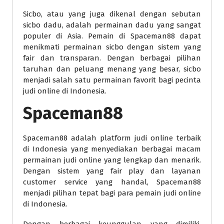
Sicbo, atau yang juga dikenal dengan sebutan
sicbo dadu, adalah permainan dadu yang sangat
populer di Asia. Pemain di Spaceman88 dapat
menikmati permainan sicbo dengan sistem yang
fair dan transparan. Dengan berbagai pilihan
taruhan dan peluang menang yang besar, sicbo
menjadi salah satu permainan favorit bagi pecinta
judi online di Indonesia.
Spaceman88
Spaceman88 adalah platform judi online terbaik
di Indonesia yang menyediakan berbagai macam
permainan judi online yang lengkap dan menarik.
Dengan sistem yang fair play dan layanan
customer service yang handal, Spaceman88
menjadi pilihan tepat bagi para pemain judi online
di Indonesia.