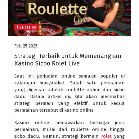
live casino
Feb 25 2025
Strategi Terbaik untuk Memenangkan
Kasino Sicbo Rolet Live
Saat ini, perjudian online semakin populer di
kalangan masyarakat. Salah satu permainan
yang digemari adalah roulette online dan sicbo
dadu. Dalam artikel ini, kita akan membahas
strategi bermain yang efektif untuk kedua
permainan tersebut di kasino online.
Kasino online menawarkan berbagai jenis
permainan, mulai dari roulette online hingga
sicbo dadu. Namun, strategi bermain
rolet
yang