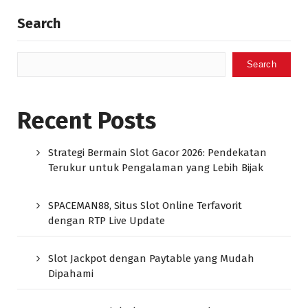
Search
Search
Recent Posts
Strategi Bermain Slot Gacor 2026: Pendekatan
Terukur untuk Pengalaman yang Lebih Bijak
SPACEMAN88, Situs Slot Online Terfavorit
dengan RTP Live Update
Slot Jackpot dengan Paytable yang Mudah
Dipahami