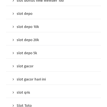
slot bonus new member 100
slot depo
slot depo 10k
slot depo 20k
slot depo 5k
slot gacor
slot gacor hari ini
slot qris
Slot Toto