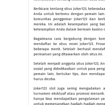
Berbicara tentang situs Joker123, keberadaa
Anda untuk bertemu dengan pemain lain 
komunitas penggemar Joker123 dan berb
mereka. Ini adalah kesempatan yang bai
keterampilan Anda dalam bermain kasino o
Bagaimana cara bergabung dengan komu
mendaftar ke situs resmi Joker123. P
beberapa menit. Setelah berhasil menda
permainan yang ditawarkan oleh situs ini.
Setelah menjadi anggota situs Joker123,
sosial yang didedikasikan untuk para pengg
pemain lain, bertukar tips, dan mendap
harus dicoba.
Joker123 slot juga sering mengadakan 
turnamen eksklusif atau promosi menarik. 
hanya bisa mendapatkan pengalaman yan
untuk memenangkan hadiah-hadiah meng