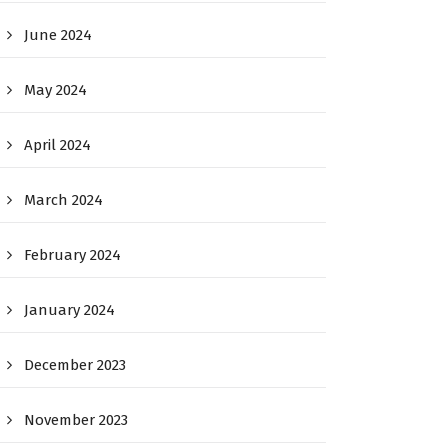
June 2024
May 2024
April 2024
March 2024
February 2024
January 2024
December 2023
November 2023