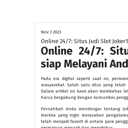
Uncategorized
Nov 3 2023
Online 24/7: Situs Judi Slot Joke
Online 24/7: Sit
siap Melayani An
Pada era digital seperti saat ini, perma
masyarakat. Salah satu situs yang telah
Dalam artikel ini, kami akan membahas le
harus bergabung dengan komunitas pengge
Pernahkah Anda mendengar tentang Joker
mereka yang ingin merasakan pengalaman
telah menjadi favorit di antara para pen
permainan menarik dan menghibur.