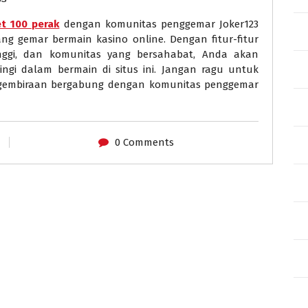
et 100 perak
dengan komunitas penggemar Joker123
ng gemar bermain kasino online. Dengan fitur-fitur
inggi, dan komunitas yang bersahabat, Anda akan
ngi dalam bermain di situs ini. Jangan ragu untuk
 kegembiraan bergabung dengan komunitas penggemar
0 Comments