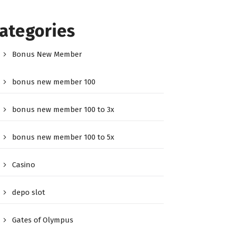
ategories
Bonus New Member
bonus new member 100
bonus new member 100 to 3x
bonus new member 100 to 5x
Casino
depo slot
Gates of Olympus