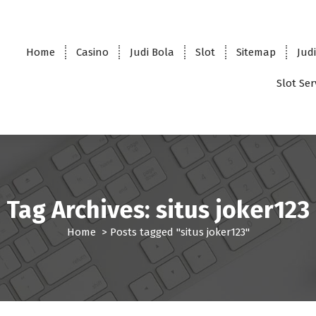
Home
Casino
Judi Bola
Slot
Sitemap
Jud
Slot Se
Tag Archives: situs joker123
Home
>
Posts tagged "situs joker123"