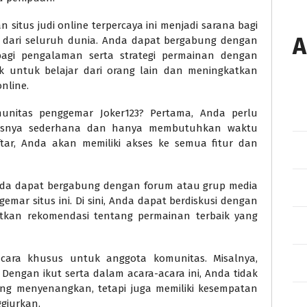
n situs judi online terpercaya ini menjadi sarana bagi
A
dari seluruh dunia. Anda dapat bergabung dengan
agi pengalaman serta strategi permainan dengan
k untuk belajar dari orang lain dan meningkatkan
nline.
nitas penggemar Joker123? Pertama, Anda perlu
rosesnya sederhana dan hanya membutuhkan waktu
ftar, Anda akan memiliki akses ke semua fitur dan
 Anda dapat bergabung dengan forum atau grup media
emar situs ini. Di sini, Anda dapat berdiskusi dengan
atkan rekomendasi tentang permainan terbaik yang
acara khusus untuk anggota komunitas. Misalnya,
Dengan ikut serta dalam acara-acara ini, Anda tidak
g menyenangkan, tetapi juga memiliki kesempatan
giurkan.