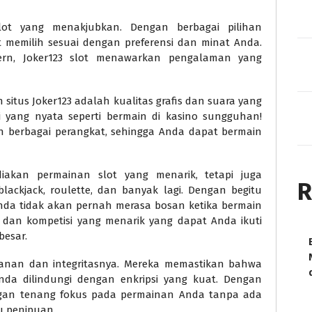
lot yang menakjubkan. Dengan berbagai pilihan
t memilih sesuai dengan preferensi dan minat Anda.
ern, Joker123 slot menawarkan pengalaman yang
itus Joker123 adalah kualitas grafis dan suara yang
yang nyata seperti bermain di kasino sungguhan!
gan berbagai perangkat, sehingga Anda dapat bermain
akan permainan slot yang menarik, tetapi juga
R
blackjack, roulette, dan banyak lagi. Dengan begitu
Anda tidak akan pernah merasa bosan ketika bermain
en dan kompetisi yang menarik yang dapat Anda ikuti
esar.
amanan dan integritasnya. Mereka memastikan bahwa
Anda dilindungi dengan enkripsi yang kuat. Dengan
gan tenang fokus pada permainan Anda tanpa ada
u penipuan.