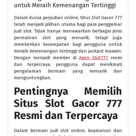
untuk Meraih Kemenangan Tertinggi
Dalam dunia perjudian online, Situs Slot Gacor 777
telah menjadi pilihan utama bagi para penggemar
judi slot. Tidak hanya menawarkan berbagai jenis
permainan slot yang menarik, tetapi juga
memberikan kesempatan bagi pengguna untuk
meraih kemenangan tertinggi dan jackpot maxwin.
Dengan menjadi member di
Agen Slot777
resmi
dan terpercaya, pengguna dapat menikmati
pengalaman bermain yang menarik dan
menguntungkan.
Pentingnya Memilih
Situs Slot Gacor 777
Resmi dan Terpercaya
Dalam bermain judi slot online, keamanan dan