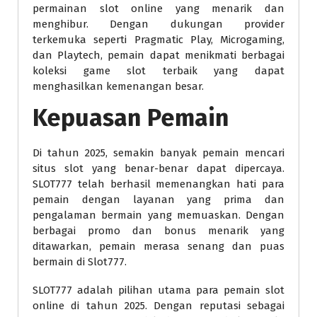
permainan slot online yang menarik dan
menghibur. Dengan dukungan provider
terkemuka seperti Pragmatic Play, Microgaming,
dan Playtech, pemain dapat menikmati berbagai
koleksi game slot terbaik yang dapat
menghasilkan kemenangan besar.
Kepuasan Pemain
Di tahun 2025, semakin banyak pemain mencari
situs slot yang benar-benar dapat dipercaya.
SLOT777 telah berhasil memenangkan hati para
pemain dengan layanan yang prima dan
pengalaman bermain yang memuaskan. Dengan
berbagai promo dan bonus menarik yang
ditawarkan, pemain merasa senang dan puas
bermain di Slot777.
SLOT777 adalah pilihan utama para pemain slot
online di tahun 2025. Dengan reputasi sebagai