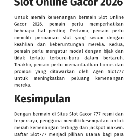
Slot Online Gacor 2026
Untuk meraih kemenangan bermain Slot Online
Gacor 2026, pemain perlu memperhatikan
beberapa hal penting. Pertama, pemain perlu
memilih permainan slot yang sesuai dengan
keahlian dan keberuntungan mereka. Kedua,
pemain perlu mengatur modal dengan bijak dan
tidak terlalu terburu-buru dalam bertaruh.
Terakhir, pemain perlu memanfaatkan bonus dan
promosi yang ditawarkan oleh Agen Slot777
untuk meningkatkan peluang kemenangan
mereka.
Kesimpulan
Dengan bermain di Situs Slot Gacor 777 resmi dan
terpercaya, pengguna memiliki kesempatan untuk
meraih kemenangan tertinggi dan jackpot maxwin.
Daftar Slot777 menjadi pilihan utama bagi para