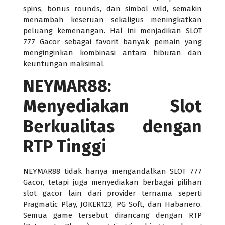
spins, bonus rounds, dan simbol wild, semakin
menambah keseruan sekaligus meningkatkan
peluang kemenangan. Hal ini menjadikan SLOT
777 Gacor sebagai favorit banyak pemain yang
menginginkan kombinasi antara hiburan dan
keuntungan maksimal.
NEYMAR88:
Menyediakan Slot
Berkualitas dengan
RTP Tinggi
NEYMAR88 tidak hanya mengandalkan SLOT 777
Gacor, tetapi juga menyediakan berbagai pilihan
slot gacor lain dari provider ternama seperti
Pragmatic Play, JOKER123, PG Soft, dan Habanero.
Semua game tersebut dirancang dengan RTP