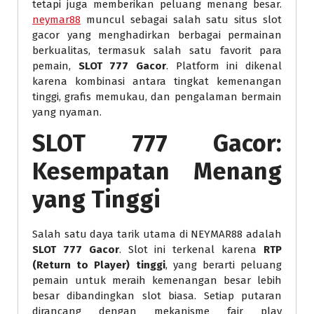
tetapi juga memberikan peluang menang besar.
neymar88
muncul sebagai salah satu situs slot
gacor yang menghadirkan berbagai permainan
berkualitas, termasuk salah satu favorit para
pemain,
SLOT 777 Gacor
. Platform ini dikenal
karena kombinasi antara tingkat kemenangan
tinggi, grafis memukau, dan pengalaman bermain
yang nyaman.
SLOT 777 Gacor:
Kesempatan Menang
yang Tinggi
Salah satu daya tarik utama di NEYMAR88 adalah
SLOT 777 Gacor
. Slot ini terkenal karena
RTP
(Return to Player) tinggi
, yang berarti peluang
pemain untuk meraih kemenangan besar lebih
besar dibandingkan slot biasa. Setiap putaran
dirancang dengan mekanisme fair play