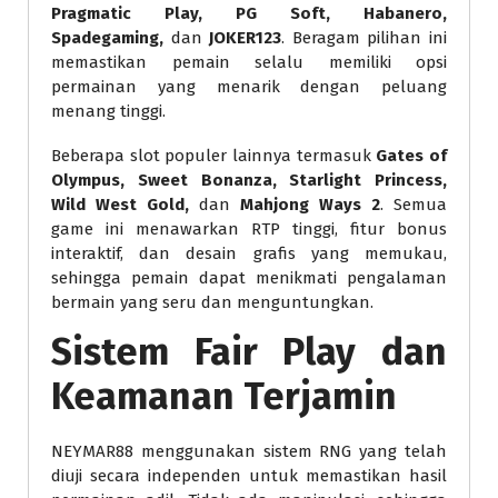
Pragmatic Play, PG Soft, Habanero,
Spadegaming,
dan
JOKER123
. Beragam pilihan ini
memastikan pemain selalu memiliki opsi
permainan yang menarik dengan peluang
menang tinggi.
Beberapa slot populer lainnya termasuk
Gates of
Olympus, Sweet Bonanza, Starlight Princess,
Wild West Gold,
dan
Mahjong Ways 2
. Semua
game ini menawarkan RTP tinggi, fitur bonus
interaktif, dan desain grafis yang memukau,
sehingga pemain dapat menikmati pengalaman
bermain yang seru dan menguntungkan.
Sistem Fair Play dan
Keamanan Terjamin
NEYMAR88 menggunakan sistem RNG yang telah
diuji secara independen untuk memastikan hasil