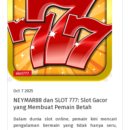
slot777
Oct 7 2025
NEYMAR88 dan SLOT 777: Slot Gacor
yang Membuat Pemain Betah
Dalam dunia slot online, pemain kini mencari
pengalaman bermain yang tidak hanya seru,