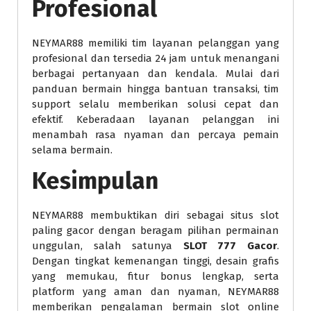
Profesional
NEYMAR88 memiliki tim layanan pelanggan yang
profesional dan tersedia 24 jam untuk menangani
berbagai pertanyaan dan kendala. Mulai dari
panduan bermain hingga bantuan transaksi, tim
support selalu memberikan solusi cepat dan
efektif. Keberadaan layanan pelanggan ini
menambah rasa nyaman dan percaya pemain
selama bermain.
Kesimpulan
NEYMAR88 membuktikan diri sebagai situs slot
paling gacor dengan beragam pilihan permainan
unggulan, salah satunya
SLOT 777 Gacor
.
Dengan tingkat kemenangan tinggi, desain grafis
yang memukau, fitur bonus lengkap, serta
platform yang aman dan nyaman, NEYMAR88
memberikan pengalaman bermain slot online