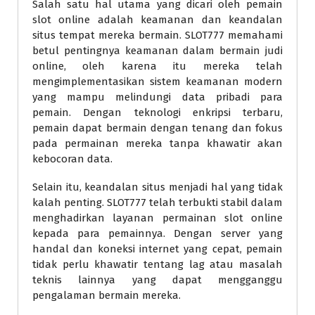
Salah satu hal utama yang dicari oleh pemain
slot online adalah keamanan dan keandalan
situs tempat mereka bermain. SLOT777 memahami
betul pentingnya keamanan dalam bermain judi
online, oleh karena itu mereka telah
mengimplementasikan sistem keamanan modern
yang mampu melindungi data pribadi para
pemain. Dengan teknologi enkripsi terbaru,
pemain dapat bermain dengan tenang dan fokus
pada permainan mereka tanpa khawatir akan
kebocoran data.
Selain itu, keandalan situs menjadi hal yang tidak
kalah penting. SLOT777 telah terbukti stabil dalam
menghadirkan layanan permainan slot online
kepada para pemainnya. Dengan server yang
handal dan koneksi internet yang cepat, pemain
tidak perlu khawatir tentang lag atau masalah
teknis lainnya yang dapat mengganggu
pengalaman bermain mereka.