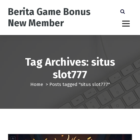
S
Berita Game Bonus
k
i
New Member
p
t
o
c
o
n
Tag Archives: situs
t
slot777
e
n
Home
>
Posts tagged "situs slot777"
t