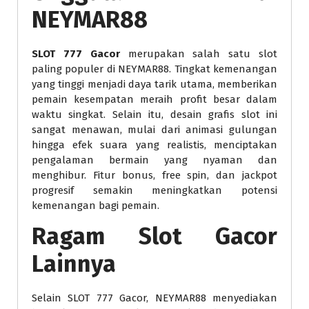
NEYMAR88
SLOT 777 Gacor
merupakan salah satu slot
paling populer di NEYMAR88. Tingkat kemenangan
yang tinggi menjadi daya tarik utama, memberikan
pemain kesempatan meraih profit besar dalam
waktu singkat. Selain itu, desain grafis slot ini
sangat menawan, mulai dari animasi gulungan
hingga efek suara yang realistis, menciptakan
pengalaman bermain yang nyaman dan
menghibur. Fitur bonus, free spin, dan jackpot
progresif semakin meningkatkan potensi
kemenangan bagi pemain.
Ragam Slot Gacor
Lainnya
Selain SLOT 777 Gacor, NEYMAR88 menyediakan