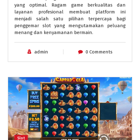
yang optimal. Ragam game berkualitas dan
layanan profesional membuat platform ini
menjadi salah satu pilihan terpercaya bagi
penggemar slot yang mengutamakan peluang
menang dan kenyamanan bermain.
admin
0 Comments
Slot