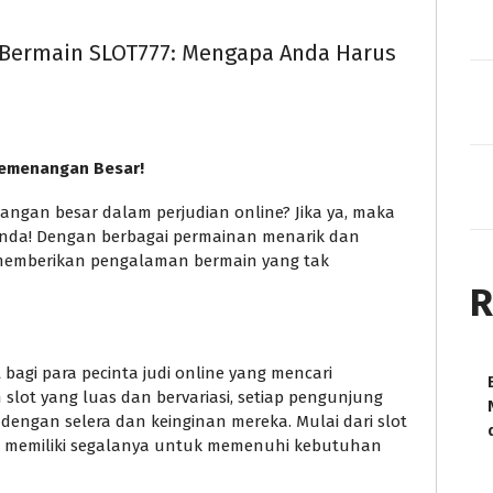
Bermain SLOT777: Mengapa Anda Harus
Kemenangan Besar!
ngan besar dalam perjudian online? Jika ya, maka
Anda! Dengan berbagai permainan menarik dan
 memberikan pengalaman bermain yang tak
R
t bagi para pecinta judi online yang mencari
lot yang luas dan bervariasi, setiap pengunjung
ngan selera dan keinginan mereka. Mulai dari slot
777 memiliki segalanya untuk memenuhi kebutuhan