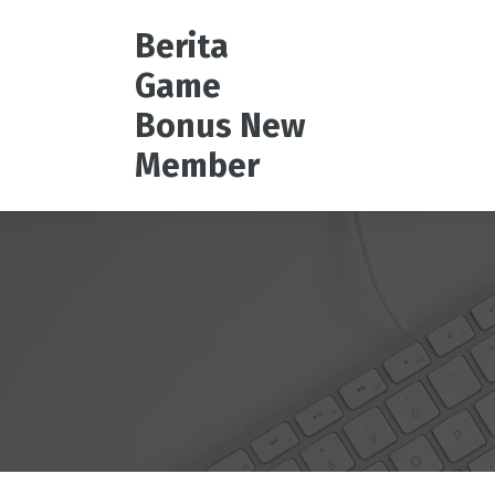
S
k
Berita
i
Game
p
t
Bonus New
o
Member
c
o
n
t
e
n
t