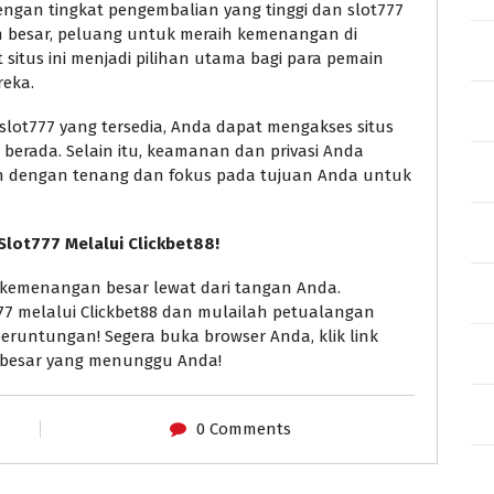
engan tingkat pengembalian yang tinggi dan slot777
h besar, peluang untuk meraih kemenangan di
 situs ini menjadi pilihan utama bagi para pemain
reka.
 slot777 yang tersedia, Anda dapat mengakses situs
berada. Selain itu, keamanan dan privasi Anda
in dengan tenang dan fokus pada tujuan Anda untuk
Slot777 Melalui Clickbet88!
kemenangan besar lewat dari tangan Anda.
7 melalui Clickbet88 dan mulailah petualangan
untungan! Segera buka browser Anda, klik link
 besar yang menunggu Anda!
0 Comments