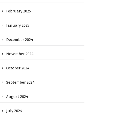
February 2025
January 2025
December 2024
November 2024
October 2024
September 2024
August 2024
July 2024