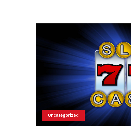
Uncategorized