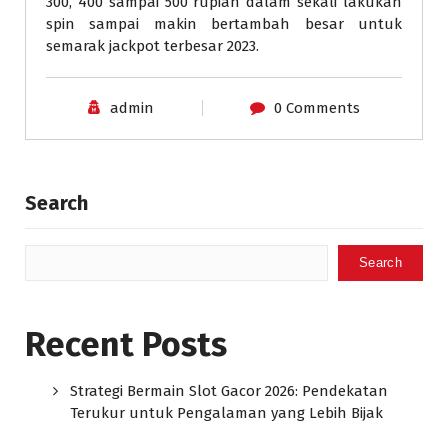
300, 400 sampai 500 rupiah dalam sekali lakukan
spin sampai makin bertambah besar untuk
semarak jackpot terbesar 2023.
admin
0 Comments
Search
Search
Recent Posts
Strategi Bermain Slot Gacor 2026: Pendekatan
Terukur untuk Pengalaman yang Lebih Bijak