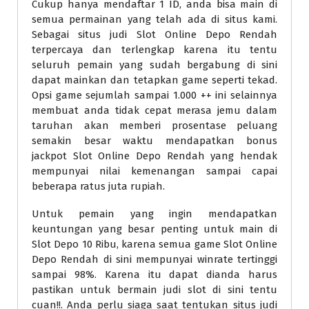
Cukup hanya mendaftar 1 ID, anda bisa main di
semua permainan yang telah ada di situs kami.
Sebagai situs judi Slot Online Depo Rendah
terpercaya dan terlengkap karena itu tentu
seluruh pemain yang sudah bergabung di sini
dapat mainkan dan tetapkan game seperti tekad.
Opsi game sejumlah sampai 1.000 ++ ini selainnya
membuat anda tidak cepat merasa jemu dalam
taruhan akan memberi prosentase peluang
semakin besar waktu mendapatkan bonus
jackpot Slot Online Depo Rendah yang hendak
mempunyai nilai kemenangan sampai capai
beberapa ratus juta rupiah.
Untuk pemain yang ingin mendapatkan
keuntungan yang besar penting untuk main di
Slot Depo 10 Ribu, karena semua game Slot Online
Depo Rendah di sini mempunyai winrate tertinggi
sampai 98%. Karena itu dapat dianda harus
pastikan untuk bermain judi slot di sini tentu
cuan!!. Anda perlu siaga saat tentukan situs judi