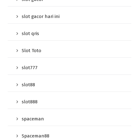
slot gacor hari ini
slot qris
Slot Toto
slot777
slot88
slot888
spaceman
Spaceman88