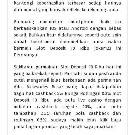
kantongi keberhasilan terbesar setiap harinya
dan modal yang banyak refleks ke rekening anda.
Gampang dimainkan smartphone baik itu
berbasiskankan IOS atau Android dengan bebas
sekali. Bahkan fitur didalamnya seperti auto spin
dapat betul-betul meremehkan anda waktu
bermain Slot Deposit 10 Ribu joker123 ini
Perorangan.
Sekitaran permainan Slot Deposit 10 Ribu hari ini
yang baik sekali seperti Parmatif, sudah pasti anda
cutel mengenali jelas berkenaan ada permainan
Ada. Aksesories Besar yang dapat didapatkan
Sagu hati Cashback 5% Bunga Rollingan 0.3% Slot
Deposit 10 Ribu, ada pula live casino dengan
imbalan cashback segede 10%, ada pula
tambahan DUO taruhan bola cashback dan
rollingan 0,5%, supaya makin jelas klik baca
pada bagian promosi yang telah saya jabarkan.