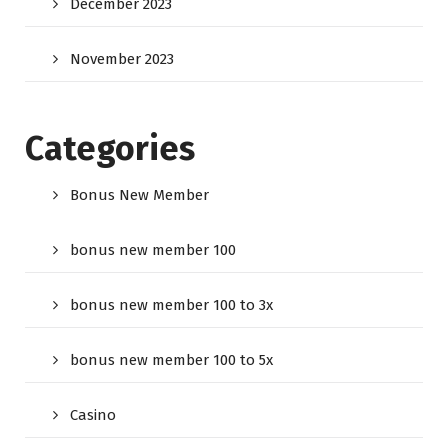
December 2023
November 2023
Categories
Bonus New Member
bonus new member 100
bonus new member 100 to 3x
bonus new member 100 to 5x
Casino