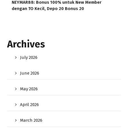
NEYMAR88: Bonus 100% untuk New Member
dengan TO Kecil, Depo 20 Bonus 20
Archives
July 2026
June 2026
May 2026
April 2026
March 2026