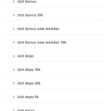
slot bonus
slot bonus 100
slot bonus new member
slot bonus new member 100
slot depo
slot depo 10k
slot depo 20k
slot depo 5k
slot gacor