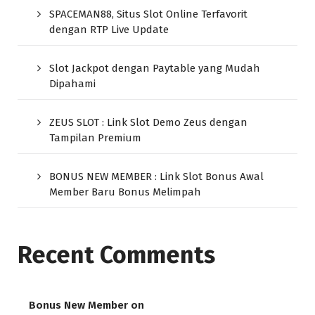
SPACEMAN88, Situs Slot Online Terfavorit
dengan RTP Live Update
Slot Jackpot dengan Paytable yang Mudah
Dipahami
ZEUS SLOT : Link Slot Demo Zeus dengan
Tampilan Premium
BONUS NEW MEMBER : Link Slot Bonus Awal
Member Baru Bonus Melimpah
Recent Comments
Bonus New Member
on