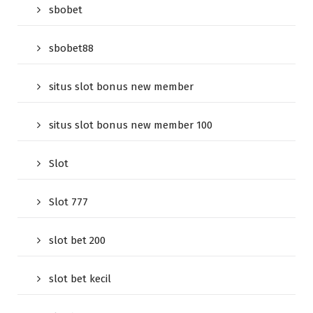
sbobet
sbobet88
situs slot bonus new member
situs slot bonus new member 100
Slot
Slot 777
slot bet 200
slot bet kecil