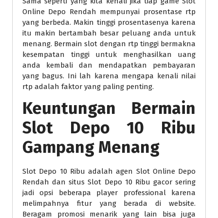
Sama seperti yang kita kenali jika tiap game Slot
Online Depo Rendah mempunyai prosentase rtp
yang berbeda. Makin tinggi prosentasenya karena
itu makin bertambah besar peluang anda untuk
menang. Bermain slot dengan rtp tinggi bermakna
kesempatan tinggi untuk menghasilkan uang
anda kembali dan mendapatkan pembayaran
yang bagus. Ini lah karena mengapa kenali nilai
rtp adalah faktor yang paling penting.
Keuntungan Bermain
Slot Depo 10 Ribu
Gampang Menang
Slot Depo 10 Ribu adalah agen Slot Online Depo
Rendah dan situs Slot Depo 10 Ribu gacor sering
jadi opsi beberapa player professional karena
melimpahnya fitur yang berada di website.
Beragam promosi menarik yang lain bisa juga