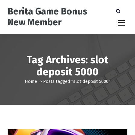
S
Berita Game Bonus
k
i
New Member
p
t
o
c
o
n
Tag Archives: slot
t
deposit 5000
e
n
Home
>
Posts tagged "slot deposit 5000"
t