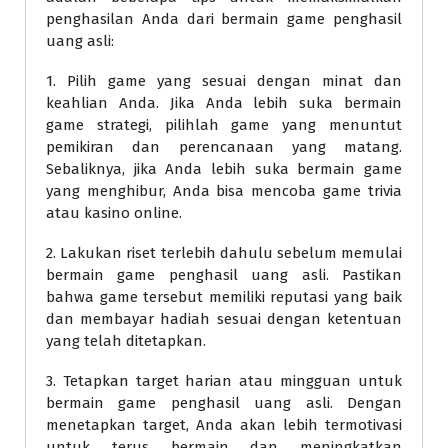
penghasilan Anda dari bermain game penghasil
uang asli:
1. Pilih game yang sesuai dengan minat dan
keahlian Anda. Jika Anda lebih suka bermain
game strategi, pilihlah game yang menuntut
pemikiran dan perencanaan yang matang.
Sebaliknya, jika Anda lebih suka bermain game
yang menghibur, Anda bisa mencoba game trivia
atau kasino online.
2. Lakukan riset terlebih dahulu sebelum memulai
bermain game penghasil uang asli. Pastikan
bahwa game tersebut memiliki reputasi yang baik
dan membayar hadiah sesuai dengan ketentuan
yang telah ditetapkan.
3. Tetapkan target harian atau mingguan untuk
bermain game penghasil uang asli. Dengan
menetapkan target, Anda akan lebih termotivasi
untuk terus bermain dan meningkatkan