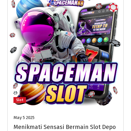
Slot
May 5 2025
Menikmati Sensasi Bermain Slot Depo