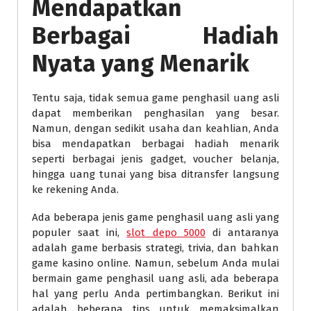
Mendapatkan
Berbagai Hadiah
Nyata yang Menarik
Tentu saja, tidak semua game penghasil uang asli
dapat memberikan penghasilan yang besar.
Namun, dengan sedikit usaha dan keahlian, Anda
bisa mendapatkan berbagai hadiah menarik
seperti berbagai jenis gadget, voucher belanja,
hingga uang tunai yang bisa ditransfer langsung
ke rekening Anda.
Ada beberapa jenis game penghasil uang asli yang
populer saat ini,
slot depo 5000
di antaranya
adalah game berbasis strategi, trivia, dan bahkan
game kasino online. Namun, sebelum Anda mulai
bermain game penghasil uang asli, ada beberapa
hal yang perlu Anda pertimbangkan. Berikut ini
adalah beberapa tips untuk memaksimalkan