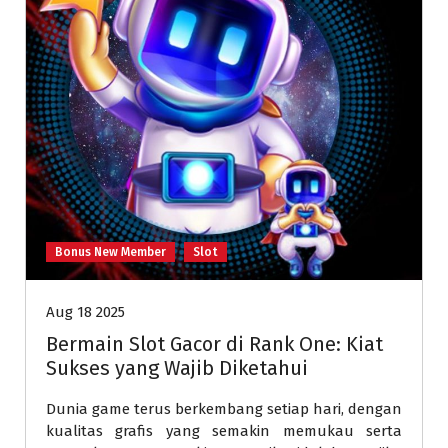
Bonus New Member
Slot
Aug 18 2025
Bermain Slot Gacor di Rank One: Kiat
Sukses yang Wajib Diketahui
Dunia game terus berkembang setiap hari, dengan
kualitas grafis yang semakin memukau serta