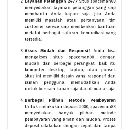
Layanan Pelanggan 24/7
Situs spaceman88
menyediakan layanan pelanggan yang siap
membantu Anda kapan saja. Jika Anda
memiliki masalah atau pertanyaan, tim
customer service siap memberikan bantuan
melalui berbagai saluran komunikasi yang
tersedia.
Akses Mudah dan Responsif
Anda bisa
mengakses situs spaceman88 dengan
mudah dari berbagai perangkat, baik itu
komputer desktop, laptop, atau ponsel.
Situs ini memiliki desain yang responsif dan
ramah pengguna, memudahkan Anda
untuk bermain kapan saja dan di mana saja.
Berbagai Pilihan Metode Pembayaran
Untuk melakukan deposit 5000, spaceman88
menyediakan banyak pilihan metode
pembayaran yang aman dan mudah. Proses
deposit dilakukan dengan cepat dan tanpa