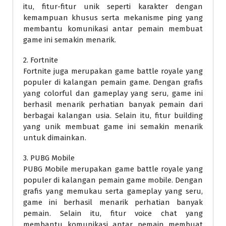
itu, fitur-fitur unik seperti karakter dengan
kemampuan khusus serta mekanisme ping yang
membantu komunikasi antar pemain membuat
game ini semakin menarik.
2. Fortnite
Fortnite juga merupakan game battle royale yang
populer di kalangan pemain game. Dengan grafis
yang colorful dan gameplay yang seru, game ini
berhasil menarik perhatian banyak pemain dari
berbagai kalangan usia. Selain itu, fitur building
yang unik membuat game ini semakin menarik
untuk dimainkan.
3. PUBG Mobile
PUBG Mobile merupakan game battle royale yang
populer di kalangan pemain game mobile. Dengan
grafis yang memukau serta gameplay yang seru,
game ini berhasil menarik perhatian banyak
pemain. Selain itu, fitur voice chat yang
membantu komunikasi antar pemain membuat