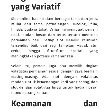
yang Variatif
Slot online hadir dalam berbagai tema dan jenis,
mulai dari tema petualangan, mitologi, film,
hingga budaya lokal. Variasi ini membuat pemain
tidak mudah bosan dan terus tertarik mencoba
permainan baru. Setiap slot memiliki keunikan
tersendiri, baik dari segi tampilan visual, alur
cerita, hingga fitur-fitur spesial yang
meningkatkan potensi kemenangan.
Selain itu, pemain juga bisa memilih tingkat
volatilitas permainan sesuai dengan gaya bermain
masing-masing. Ada slot dengan volatilitas
rendah untuk kemenangan kecil yang sering, dan
slot dengan volatilitas tinggi untuk hadiah besar
namun jarang keluar.
Keamanan dan