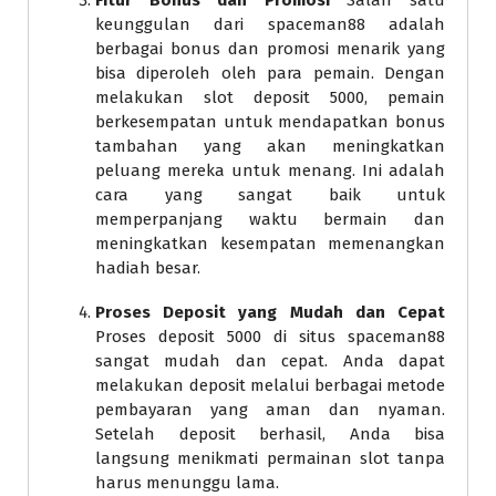
Fitur Bonus dan Promosi
Salah satu
keunggulan dari spaceman88 adalah
berbagai bonus dan promosi menarik yang
bisa diperoleh oleh para pemain. Dengan
melakukan slot deposit 5000, pemain
berkesempatan untuk mendapatkan bonus
tambahan yang akan meningkatkan
peluang mereka untuk menang. Ini adalah
cara yang sangat baik untuk
memperpanjang waktu bermain dan
meningkatkan kesempatan memenangkan
hadiah besar.
Proses Deposit yang Mudah dan Cepat
Proses deposit 5000 di situs spaceman88
sangat mudah dan cepat. Anda dapat
melakukan deposit melalui berbagai metode
pembayaran yang aman dan nyaman.
Setelah deposit berhasil, Anda bisa
langsung menikmati permainan slot tanpa
harus menunggu lama.