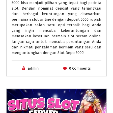
5000 bisa menjadi pilihan yang tepat bagi pecinta
slot. Dengan nominal deposit yang terjangkau
dan berbagai keuntungan yang ditawarkan,
permainan slot online dengan deposit 5000 rupiah
merupakan salah satu opsi terbaik bagi Anda
yang ingin mencoba keberuntungan dan
merasakan keseruan bermain slot secara online.
Jangan ragu untuk mencoba peruntungan Anda
dan nikmati pengalaman bermain yang seru dan
menguntungkan dengan Slot Depo 5000!
admin
0 Comments