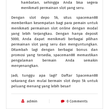
hambatan, sehingga Anda bisa segera
menikmati permainan slot yang seru.
Dengan slot depo 5k, situs spaceman88
memberikan kesempatan bagi para pemain untuk
menikmati permainan slot online dengan modal
yang lebih terjangkau. Dengan hanya deposit
5000, Anda dapat menikmati berbagai pilihan
permainan slot yang seru dan menguntungkan.
Ditambah lagi dengan berbagai bonus dan
promosi yang tersedia, spaceman88 memastikan
pengalaman bermain Anda semakin
menyenangkan.
Jadi, tunggu apa lagi? Daftar Spaceman88
sekarang dan mulai bermain slot depo 5k untuk
peluang menang yang lebih besar!
admin
0 Comments