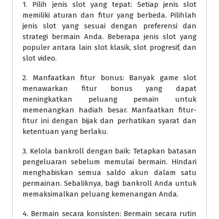
1. Pilih jenis slot yang tepat: Setiap jenis slot
memiliki aturan dan fitur yang berbeda. Pilihlah
jenis slot yang sesuai dengan preferensi dan
strategi bermain Anda. Beberapa jenis slot yang
populer antara lain slot klasik, slot progresif, dan
slot video.
2. Manfaatkan fitur bonus: Banyak game slot
menawarkan fitur bonus yang dapat
meningkatkan peluang pemain untuk
memenangkan hadiah besar. Manfaatkan fitur-
fitur ini dengan bijak dan perhatikan syarat dan
ketentuan yang berlaku.
3. Kelola bankroll dengan baik: Tetapkan batasan
pengeluaran sebelum memulai bermain. Hindari
menghabiskan semua saldo akun dalam satu
permainan. Sebaliknya, bagi bankroll Anda untuk
memaksimalkan peluang kemenangan Anda.
4. Bermain secara konsisten: Bermain secara rutin