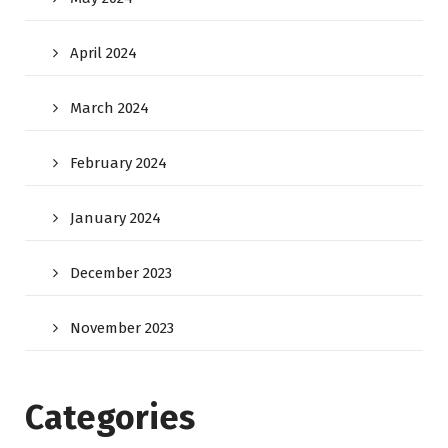
April 2024
March 2024
February 2024
January 2024
December 2023
November 2023
Categories