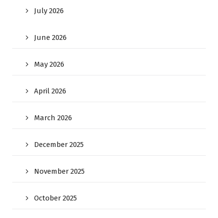
July 2026
June 2026
May 2026
April 2026
March 2026
December 2025
November 2025
October 2025