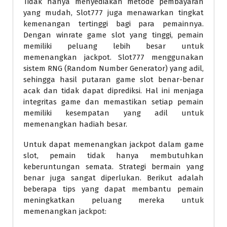
Tidak hanya menyediakan metode pembayaran
yang mudah, Slot777 juga menawarkan tingkat
kemenangan tertinggi bagi para pemainnya.
Dengan winrate game slot yang tinggi, pemain
memiliki peluang lebih besar untuk
memenangkan jackpot. Slot777 menggunakan
sistem RNG (Random Number Generator) yang adil,
sehingga hasil putaran game slot benar-benar
acak dan tidak dapat diprediksi. Hal ini menjaga
integritas game dan memastikan setiap pemain
memiliki kesempatan yang adil untuk
memenangkan hadiah besar.
Untuk dapat memenangkan jackpot dalam game
slot, pemain tidak hanya membutuhkan
keberuntungan semata. Strategi bermain yang
benar juga sangat diperlukan. Berikut adalah
beberapa tips yang dapat membantu pemain
meningkatkan peluang mereka untuk
memenangkan jackpot: