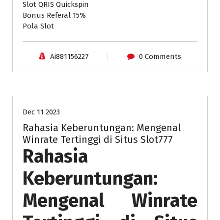
Slot QRIS Quickspin
Bonus Referal 15%
Pola Slot
Ai881156227
0 Comments
Uncategorized
Dec 11 2023
Rahasia Keberuntungan: Mengenal
Winrate Tertinggi di Situs Slot777
Rahasia
Keberuntungan:
Mengenal Winrate