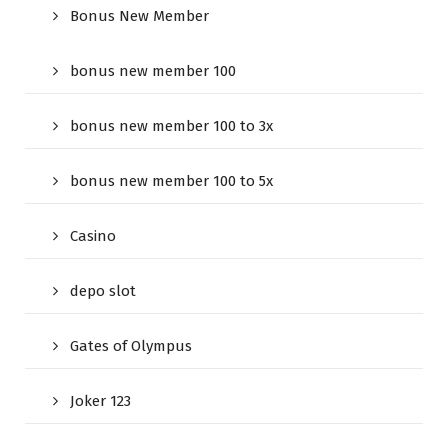
Bonus New Member
bonus new member 100
bonus new member 100 to 3x
bonus new member 100 to 5x
Casino
depo slot
Gates of Olympus
Joker 123