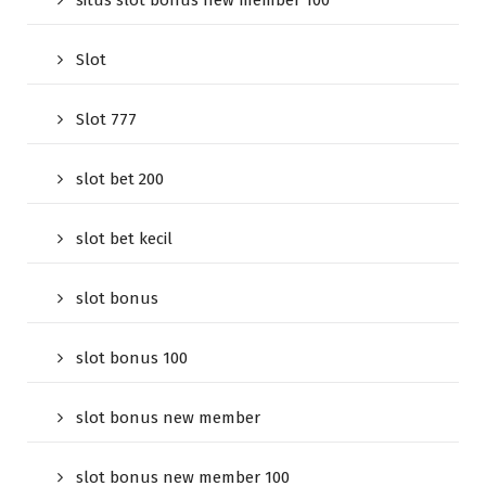
Slot
Slot 777
slot bet 200
slot bet kecil
slot bonus
slot bonus 100
slot bonus new member
slot bonus new member 100