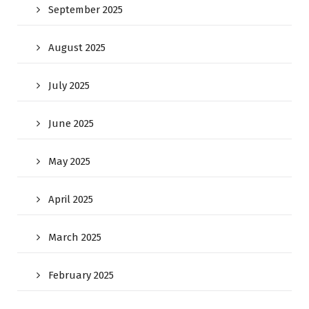
September 2025
August 2025
July 2025
June 2025
May 2025
April 2025
March 2025
February 2025