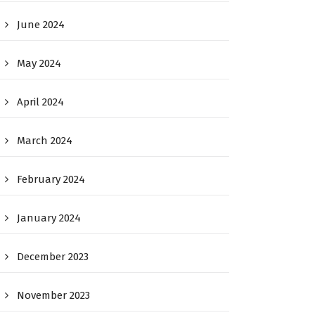
June 2024
May 2024
April 2024
March 2024
February 2024
January 2024
December 2023
November 2023