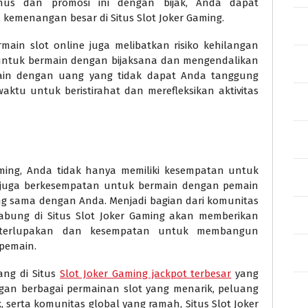
us dan promosi ini dengan bijak, Anda dapat
emenangan besar di Situs Slot Joker Gaming.
ain slot online juga melibatkan risiko kehilangan
a untuk bermain dengan bijaksana dan mengendalikan
ain dengan uang yang tidak dapat Anda tanggung
ktu untuk beristirahat dan merefleksikan aktivitas
aming, Anda tidak hanya memiliki kesempatan untuk
juga berkesempatan untuk bermain dengan pemain
ang sama dengan Anda. Menjadi bagian dari komunitas
gabung di Situs Slot Joker Gaming akan memberikan
terlupakan dan kesempatan untuk membangun
pemain.
ang di Situs
Slot Joker Gaming jackpot terbesar
yang
ngan berbagai permainan slot yang menarik, peluang
serta komunitas global yang ramah, Situs Slot Joker