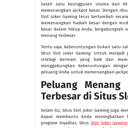
Salah satu keunggulan utama dari Si
memenangkan jackpot besar. Dengan ribuan
Slot Joker Gaming terus bertambah secar
memenangkan hadiah besar dengan mudah.
besar dalam hidup Anda, bergabunglah se
menang terbesar.
Tentu saja, keberuntungan bukan satu-s
Situs Slot Joker Gaming. Untuk menjadi 
strategi bermain yang baik dan mem
menggabungkan keberuntungan dengan 
peluang Anda untuk memenangkan jackpot b
Peluang Menang 
Terbesar di Situs S
Selain itu, Situs Slot Joker Gaming juga
dapat membantu Anda meningkatkan k
program loyalitas, Situs
Slot Joker Gaming