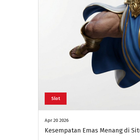
Slot
Apr 20 2026
Kesempatan Emas Menang di Situ