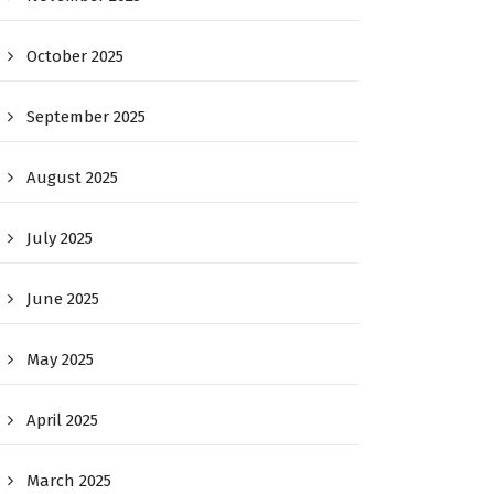
October 2025
September 2025
August 2025
July 2025
June 2025
May 2025
April 2025
March 2025