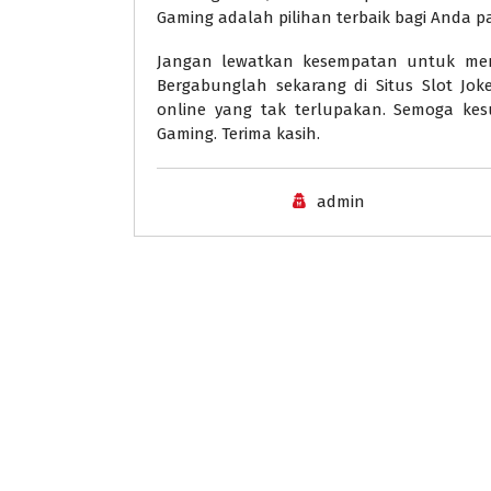
Gaming adalah pilihan terbaik bagi Anda pa
Jangan lewatkan kesempatan untuk mer
Bergabunglah sekarang di Situs Slot Jo
online yang tak terlupakan. Semoga kes
Gaming. Terima kasih.
admin