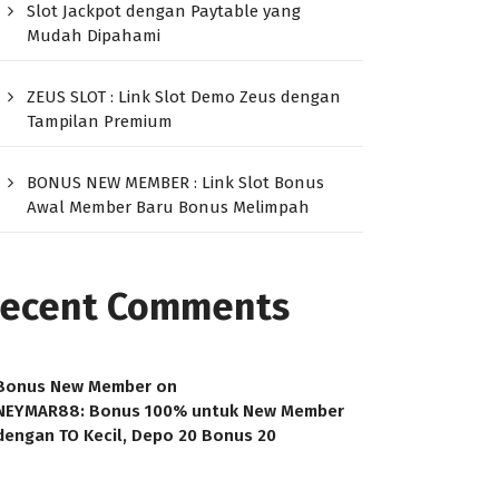
Slot Jackpot dengan Paytable yang
Mudah Dipahami
ZEUS SLOT : Link Slot Demo Zeus dengan
Tampilan Premium
BONUS NEW MEMBER : Link Slot Bonus
Awal Member Baru Bonus Melimpah
ecent Comments
Bonus New Member
on
NEYMAR88: Bonus 100% untuk New Member
dengan TO Kecil, Depo 20 Bonus 20