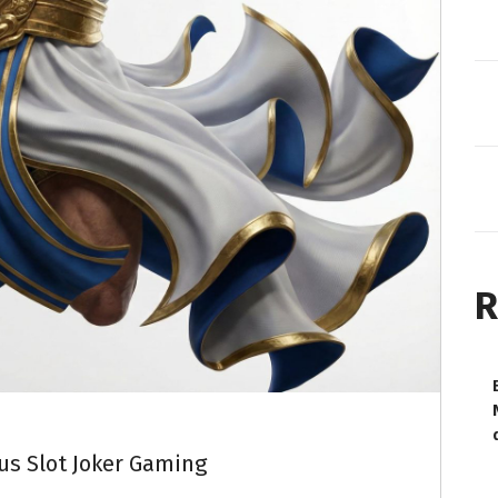
R
s Slot Joker Gaming