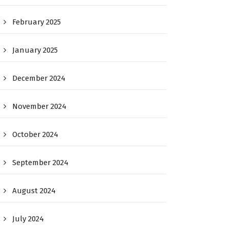
February 2025
January 2025
December 2024
November 2024
October 2024
September 2024
August 2024
July 2024