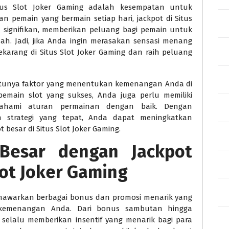
tus Slot Joker Gaming adalah kesempatan untuk
 pemain yang bermain setiap hari, jackpot di Situs
a signifikan, memberikan peluang bagi pemain untuk
 Jadi, jika Anda ingin merasakan sensasi menang
karang di Situs Slot Joker Gaming dan raih peluang
atunya faktor yang menentukan kemenangan Anda di
pemain slot yang sukses, Anda juga perlu memiliki
ahami aturan permainan dengan baik. Dengan
strategi yang tepat, Anda dapat meningkatkan
esar di Situs Slot Joker Gaming.
Besar dengan Jackpot
lot Joker Gaming
 menawarkan berbagai bonus dan promosi menarik yang
emenangan Anda. Dari bonus sambutan hingga
selalu memberikan insentif yang menarik bagi para