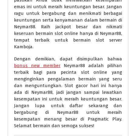
emas ini untuk meraih keuntungan besar. Jangan
ragu untuk bergabung dan menikmati berbagai
keuntungan serta kenyamanan dalam bermain di
Neymar88. Raih jackpot besar dan nikmati
keseruan bermain slot online hanya di Neymar88,
tempat terbaik untuk bermain slot server
Kamboja.
Dengan demikian, dapat disimpulkan bahwa
bonus new member
Neymar88 adalah pilihan
terbaik bagi para pecinta slot online yang
menginginkan pengalaman bermain yang seru
dan menguntungkan. Slot gacor hari ini hanya
ada di Neymar88, jadi jangan sampai lewatkan
kesempatan ini untuk meraih keuntungan besar.
Jangan lupa untuk daftar sekarang dan
bergabung di Neymar88 untuk meraih
kesempatan menang besar di Pragmatic Play.
Selamat bermain dan semoga sukses!