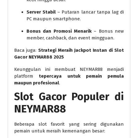
Server Stabil
– Putaran lancar tanpa lag di
PC maupun smartphone.
Bonus dan Promosi Menarik
– Bonus new
member, cashback, dan event mingguan.
Baca juga:
Strategi Meraih Jackpot Instan di Slot
Gacor NEYMAR88 2025
Keunggulan ini membuat NEYMAR88 menjadi
platform
tepercaya untuk pemain pemula
maupun profesional
.
Slot Gacor Populer di
NEYMAR88
Beberapa slot favorit yang sering digunakan
pemain untuk meraih kemenangan besar: