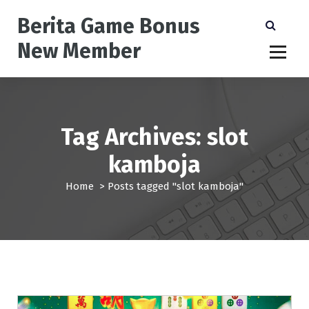
S
Berita Game Bonus
k
i
New Member
p
t
o
c
o
n
Tag Archives: slot
t
kamboja
e
n
Home
>
Posts tagged "slot kamboja"
t