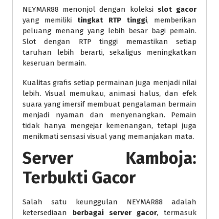
NEYMAR88 menonjol dengan koleksi
slot gacor
yang memiliki
tingkat RTP tinggi
, memberikan
peluang menang yang lebih besar bagi pemain.
Slot dengan RTP tinggi memastikan setiap
taruhan lebih berarti, sekaligus meningkatkan
keseruan bermain.
Kualitas grafis setiap permainan juga menjadi nilai
lebih. Visual memukau, animasi halus, dan efek
suara yang imersif membuat pengalaman bermain
menjadi nyaman dan menyenangkan. Pemain
tidak hanya mengejar kemenangan, tetapi juga
menikmati sensasi visual yang memanjakan mata.
Server Kamboja:
Terbukti Gacor
Salah satu keunggulan NEYMAR88 adalah
ketersediaan
berbagai server gacor
, termasuk