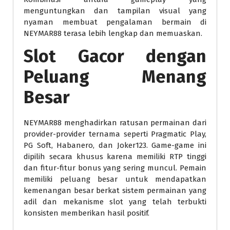
menguntungkan dan tampilan visual yang
nyaman membuat pengalaman bermain di
NEYMAR88 terasa lebih lengkap dan memuaskan.
Slot Gacor dengan
Peluang Menang
Besar
NEYMAR88 menghadirkan ratusan permainan dari
provider-provider ternama seperti Pragmatic Play,
PG Soft, Habanero, dan Joker123. Game-game ini
dipilih secara khusus karena memiliki RTP tinggi
dan fitur-fitur bonus yang sering muncul. Pemain
memiliki peluang besar untuk mendapatkan
kemenangan besar berkat sistem permainan yang
adil dan mekanisme slot yang telah terbukti
konsisten memberikan hasil positif.