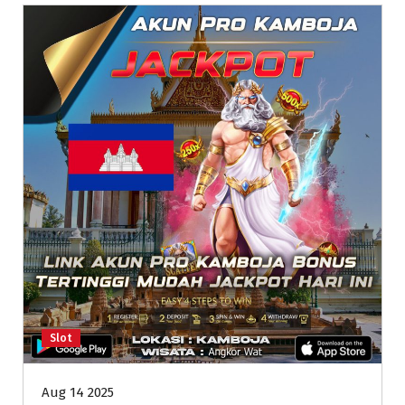
Slot
Aug 14 2025